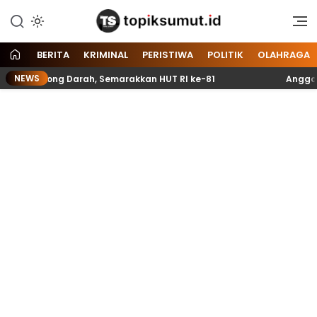
Memberitakan Seputar
Topik Sumut
Informasi di Sumatera Utara
dan Nasional
BERITA
KRIMINAL
PERISTIWA
POLITIK
OLAHRAGA
NEWS
ntong Darah, Semarakkan HUT RI ke-81
Anggota Paskibr