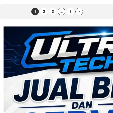
1
2
3
…
8