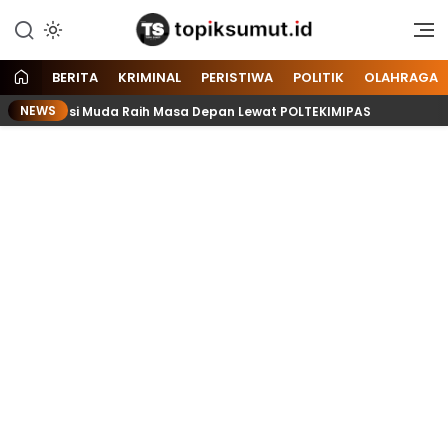
Memberitakan Seputar
Topik Sumut
Informasi di Sumatera Utara
dan Nasional
BERITA
KRIMINAL
PERISTIWA
POLITIK
OLAHRAGA
NEWS
 Ajak Generasi Muda Raih Masa Depan Lewat POLTEKIMIPAS