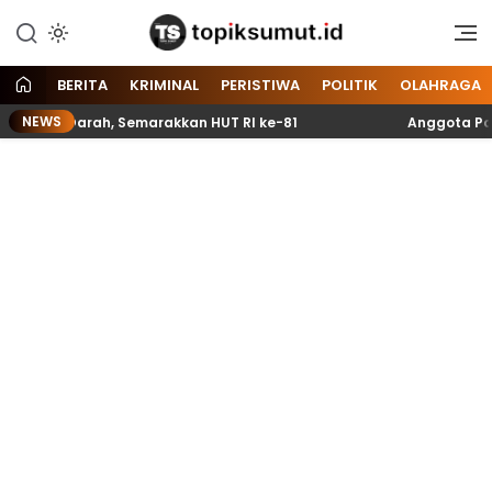
Memberitakan Seputar
Topik Sumut
Informasi di Sumatera Utara
dan Nasional
BERITA
KRIMINAL
PERISTIWA
POLITIK
OLAHRAGA
NEWS
 Darah, Semarakkan HUT RI ke-81
Anggota Paskibraka 