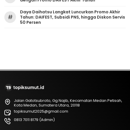
dengan Promo DAIFEST Akhir Tahun
Daya Daihatsu Langkat Luncurkan Promo Akhir
#
Tahun: DAIFEST, Subsidi PNS, hingga Diskon Servis
50 Persen
Jalan Gatotsubroto, Gg Najib, Kecamatan Medan Petisah,
Kota Medan, Sumatera Utara, 20118
topiksumut2025@gmail.com
0813 7011 8179 (Admin)