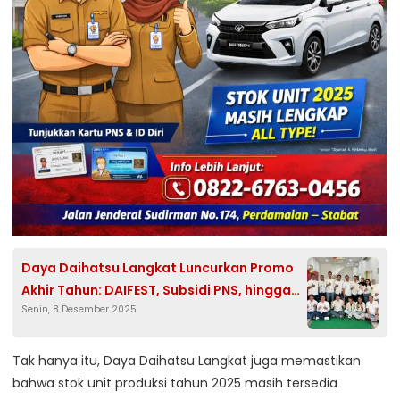
Daya Daihatsu Langkat Luncurkan Promo
Akhir Tahun: DAIFEST, Subsidi PNS, hingga
Senin, 8 Desember 2025
Diskon Servis 50 Persen
Tak hanya itu, Daya Daihatsu Langkat juga memastikan
bahwa stok unit produksi tahun 2025 masih tersedia