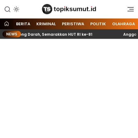
Memberitakan Seputar
Topik Sumut
Informasi di Sumatera Utara
dan Nasional
BERITA
KRIMINAL
PERISTIWA
POLITIK
OLAHRAGA
NEWS
antong Darah, Semarakkan HUT RI ke-81
Anggota Paski