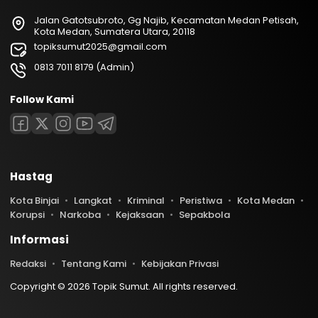
Jalan Gatotsubroto, Gg Najib, Kecamatan Medan Petisah,
Kota Medan, Sumatera Utara, 20118
topiksumut2025@gmail.com
0813 7011 8179 (Admin)
Follow Kami
Hastag
Kota Binjai
Langkat
Kriminal
Peristiwa
Kota Medan
Korupsi
Narkoba
Kejaksaan
Sepakbola
Informasi
Redaksi
Tentang Kami
Kebijakan Privasi
Copyright © 2026 Topik Sumut. All rights reserved.