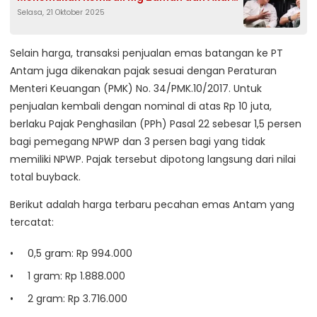
Selasa, 21 Oktober 2025
Peradaban Bangsa
Selain harga, transaksi penjualan emas batangan ke PT
Antam juga dikenakan pajak sesuai dengan Peraturan
Menteri Keuangan (PMK) No. 34/PMK.10/2017. Untuk
penjualan kembali dengan nominal di atas Rp 10 juta,
berlaku Pajak Penghasilan (PPh) Pasal 22 sebesar 1,5 persen
bagi pemegang NPWP dan 3 persen bagi yang tidak
memiliki NPWP. Pajak tersebut dipotong langsung dari nilai
total buyback.
Berikut adalah harga terbaru pecahan emas Antam yang
tercatat:
0,5 gram: Rp 994.000
1 gram: Rp 1.888.000
2 gram: Rp 3.716.000