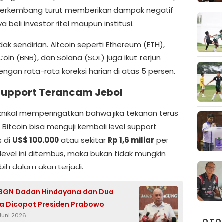
berkembang turut memberikan dampak negatif
 beli investor ritel maupun institusi.
idak sendirian. Altcoin seperti Ethereum (ETH),
oin (BNB), dan Solana (SOL) juga ikut terjun
ngan rata-rata koreksi harian di atas 5 persen.
Support Terancam Jebol
eknikal memperingatkan bahwa jika tekanan terus
, Bitcoin bisa menguji kembali level support
s di
US$ 100.000
atau sekitar
Rp 1,6 miliar
per
a level ini ditembus, maka bukan tidak mungkin
ebih dalam akan terjadi.
 BGN Dadan Hindayana dan Dua
a Dicopot Presiden Prabowo
 Juni 2026
OTO