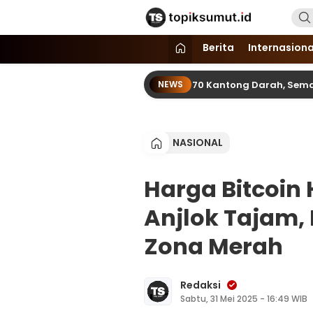
Topik Sumut
Memberitakan Seputar Informasi d
Berita
Internasiona
imcam dan SPN Hinai Kumpul 70 Kantong Darah, Semarakkan HUT
NEWS
NASIONAL
Harga Bitcoin H
Anjlok Tajam, 
Zona Merah
Redaksi
Sabtu, 31 Mei 2025 - 16:49 WIB