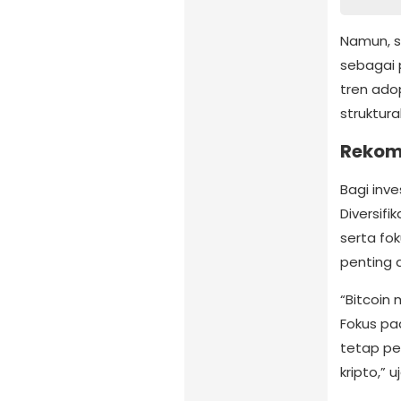
Namun, 
sebagai 
tren adop
struktura
Rekom
Bagi inve
Diversifi
serta fo
penting d
“Bitcoin
Fokus pa
tetap pen
kripto,” 