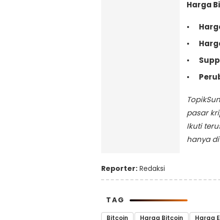
Harga Bit
Harga
Harga
Suppo
Peru
TopikSu
pasar kr
Ikuti ter
hanya di
Reporter:
Redaksi
TAG
Bitcoin
Harga Bitcoin
Harga 