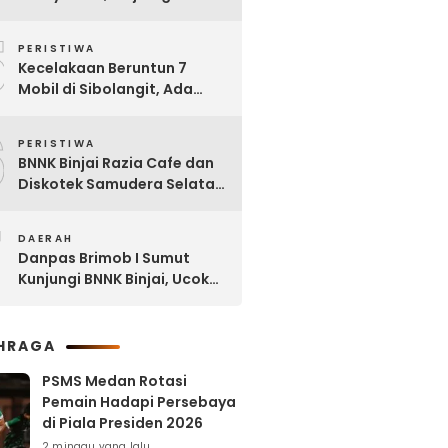
Dipinjam untuk Bangun RSU
5
Tanjung Selamat
PERISTIWA
Kecelakaan Beruntun 7
Mobil di Sibolangit, Ada
yang Sudah tak Berbentuk
6
PERISTIWA
BNNK Binjai Razia Cafe dan
Diskotek Samudera Selatan,
Puluhan Pengunjung Positif
7
Narkoba
DAERAH
Danpas Brimob I Sumut
Kunjungi BNNK Binjai, Ucok
Ferry: Kami Merasa
Terhormat
HRAGA
PSMS Medan Rotasi
Pemain Hadapi Persebaya
di Piala Presiden 2026
2 minggu yang lalu