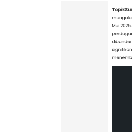
TopikSu
mengalam
Mei 2025
perdagan
dibandero
signifika
menemb