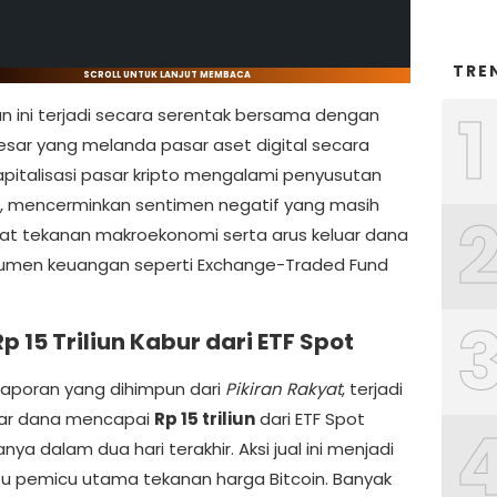
TRE
SCROLL UNTUK LANJUT MEMBACA
1
n ini terjadi secara serentak bersama dengan
besar yang melanda pasar aset digital secara
Kapitalisasi pasar kripto mengalami penyusutan
an, mencerminkan sentimen negatif yang masih
bat tekanan makroekonomi serta arus keluar dana
trumen keuangan seperti Exchange-Traded Fund
p 15 Triliun Kabur dari ETF Spot
laporan yang dihimpun dari
Pikiran Rakyat
, terjadi
uar dana mencapai
Rp 15 triliun
dari ETF Spot
anya dalam dua hari terakhir. Aksi jual ini menjadi
tu pemicu utama tekanan harga Bitcoin. Banyak