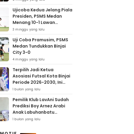
Ujicoba Kedua Jelang Piala
Presiden, PSMS Medan
Menang 10-1 Lawan
Muspika FC
3 minggu yang lalu
Uji Coba Pramusim, PSMS
Medan Tundukkan Binjai
City 3-0
4 minggu yang lalu
Terpilih Jadi Ketua
Asosiasi Futsal Kota Binjai
Periode 2026-2030, Ini
Target Samha Putra
1 bulan yang lalu
Husein
Pemilik Klub LavAni Sudah
Prediksi Boy Arnez Arabi
Anak Labuhanbatu
Tembus Level Asia
1 bulan yang lalu
MOTIF