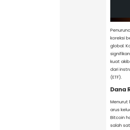
Penuruna
koreksi 
global. 
signifik
kuat aki
dari ins
(ETF).
Dana R
Menurut 
arus kel
Bitcoin h
salah sa