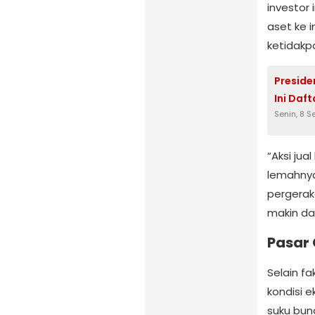
investor
aset ke 
ketidakpa
Preside
Ini Da
Senin, 8 
“Aksi jua
lemahnya
pergerak
makin dal
Pasar 
Selain fa
kondisi e
suku bun