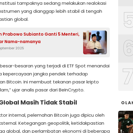
 institusi tampaknya sedang melakukan realokasi
instrumen yang dianggap lebih stabil di tengah
stian global.
n Prabowo Subianto Ganti 5 Menteri,
ftar Nama-namanya
September 2025
l besar-besaran yang terjadi di ETF Spot menandai
 kepercayaan jangka pendek terhadap
an Bitcoin. Ini membuat tekanan pasar kripto
am,” ujar analis pasar dari BeInCrypto.
Global Masih Tidak Stabil
OLA
ktor internal, pelemahan Bitcoin juga dipicu oleh
ksternal. Ketegangan geopolitik, ketidakpastian
ga global, dan perlambatan ekonomi di beberapa