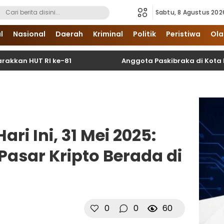
Sabtu, 8 Agustus 202
i Sumatera Utara dan Nasional
l
Nasional
Daerah
Kriminal
Politik
Peristiwa
Ola
 RI ke-81
Anggota Paskibraka di Kota Binjai Did
ari Ini, 31 Mei 2025:
Pasar Kripto Berada di
0
0
60