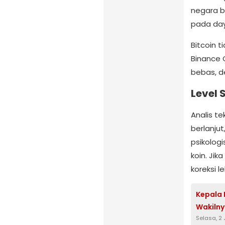
negara 
pada daya
Bitcoin t
Binance C
bebas, de
Level 
Analis t
berlanjut
psikologi
koin. Jik
koreksi l
Kepala
Wakilny
Selasa, 2