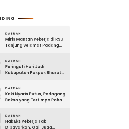
NDING
DAERAH
Miris Mantan Pekerja di RSU
Tanjung Selamat Padang
Tualang Tak Digaji Selama 7
2
Bulan
DAERAH
Peringati Hari Jadi
Kabupaten Pakpak Bharat
ke – 23, Wakil Ketua DPRD
3
Ajak Masyarakat Jaga Adat
DAERAH
dan Budaya
Kaki Nyaris Putus, Pedagang
Bakso yang Tertimpa Pohon
di Kota Binjai Dirujuk ke
4
Adam Malik
DAERAH
Hak Eks Pekerja Tak
Dibayarkan, Gaji Juga