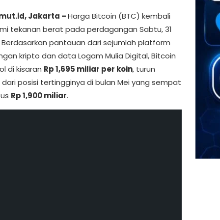
mut.id, Jakarta –
Harga Bitcoin (BTC) kembali
i tekanan berat pada perdagangan Sabtu, 31
. Berdasarkan pantauan dari sejumlah platform
gan kripto dan data Logam Mulia Digital, Bitcoin
l di kisaran
Rp 1,695 miliar per koin
, turun
n dari posisi tertingginya di bulan Mei yang sempat
us
Rp 1,900 miliar
.