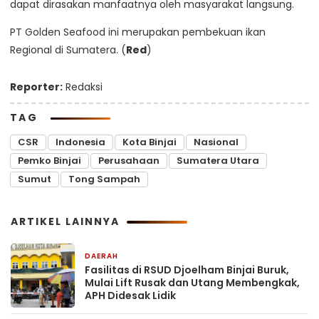
dapat dirasakan manfaatnya oleh masyarakat langsung.
PT Golden Seafood ini merupakan pembekuan ikan
Regional di Sumatera. (
Red
)
Reporter:
Redaksi
TAG
CSR
Indonesia
Kota Binjai
Nasional
Pemko Binjai
Perusahaan
Sumatera Utara
Sumut
Tong Sampah
ARTIKEL LAINNYA
DAERAH
14 jam yang lalu
Fasilitas di RSUD Djoelham Binjai Buruk,
Mulai Lift Rusak dan Utang Membengkak,
APH Didesak Lidik