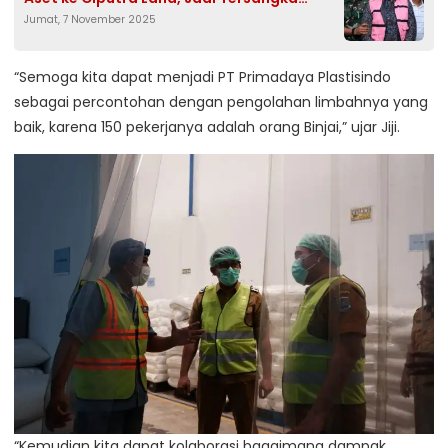
Jumat, 7 November 2025
Keempat
“Semoga kita dapat menjadi PT Primadaya Plastisindo
sebagai percontohan dengan pengolahan limbahnya yang
baik, karena 150 pekerjanya adalah orang Binjai,” ujar Jiji.
“Kemudian kita dapat kolaborasi bagaimana dampak