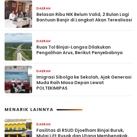
DAERAH
14 jam yang lalu
Belasan Ribu NIK Belum Valid, 2 Bulan Lagi
Bantuan Banjir di Langkat Akan Terealisasi
DAERAH
14 jam yang lalu
Ruas Tol Binjai-Langsa Dilakukan
Pengalihan Arus, Berikut Penyebabnya
DAERAH
1 hari yang lalu
Imigrasi Sibolga ke Sekolah, Ajak Generasi
Muda Raih Masa Depan Lewat
POLTEKIMIPAS
MENARIK LAINNYA
DAERAH
14 jam yang lalu
Fasilitas di RSUD Djoelham Binjai Buruk,
Mulai Lift Rusak dan Utang Membengkak,