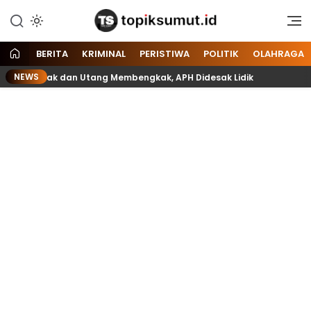
Memberitakan Seputar
Topik Sumut
Informasi di Sumatera Utara
dan Nasional
BERITA
KRIMINAL
PERISTIWA
POLITIK
OLAHRAGA
NEWS
 Rusak dan Utang Membengkak, APH Didesak Lidik
Belasan