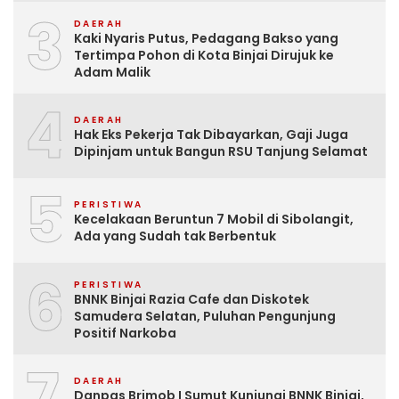
3
DAERAH
Kaki Nyaris Putus, Pedagang Bakso yang
Tertimpa Pohon di Kota Binjai Dirujuk ke
Adam Malik
4
DAERAH
Hak Eks Pekerja Tak Dibayarkan, Gaji Juga
Dipinjam untuk Bangun RSU Tanjung Selamat
5
PERISTIWA
Kecelakaan Beruntun 7 Mobil di Sibolangit,
Ada yang Sudah tak Berbentuk
6
PERISTIWA
BNNK Binjai Razia Cafe dan Diskotek
Samudera Selatan, Puluhan Pengunjung
Positif Narkoba
7
DAERAH
Danpas Brimob I Sumut Kunjungi BNNK Binjai,