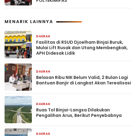
POLTEKIMIPAS
MENARIK LAINNYA
DAERAH
17 jam yang lalu
Fasilitas di RSUD Djoelham Binjai Buruk,
Mulai Lift Rusak dan Utang Membengkak,
APH Didesak Lidik
DAERAH
17 jam yang lalu
Belasan Ribu NIK Belum Valid, 2 Bulan Lagi
Bantuan Banjir di Langkat Akan Terealisasi
DAERAH
18 jam yang lalu
Ruas Tol Binjai-Langsa Dilakukan
Pengalihan Arus, Berikut Penyebabnya
DAERAH
2 hari yang lalu