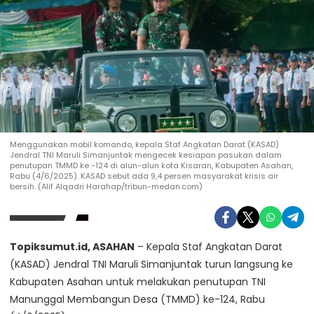
Menggunakan mobil komando, kepala Staf Angkatan Darat (KASAD)
Jendral TNI Maruli Simanjuntak mengecek kesiapan pasukan dalam
penutupan TMMD ke -124 di alun-alun kota Kisaran, Kabupaten Asahan,
Rabu (4/6/2025). KASAD sebut ada 9,4 persen masyarakat krisis air
bersih. (Alif Alqadri Harahap/tribun-medan.com)
Topiksumut.id, ASAHAN
– Kepala Staf Angkatan Darat
(KASAD) Jendral TNI Maruli Simanjuntak turun langsung ke
Kabupaten Asahan untuk melakukan penutupan TNI
Manunggal Membangun Desa (TMMD) ke-124, Rabu