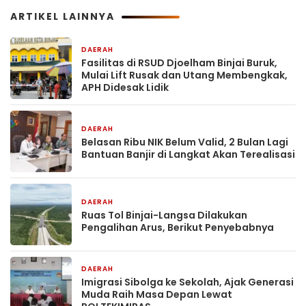
ARTIKEL LAINNYA
DAERAH
17 jam yang lalu
Fasilitas di RSUD Djoelham Binjai Buruk,
Mulai Lift Rusak dan Utang Membengkak,
APH Didesak Lidik
DAERAH
17 jam yang lalu
Belasan Ribu NIK Belum Valid, 2 Bulan Lagi
Bantuan Banjir di Langkat Akan Terealisasi
DAERAH
18 jam yang lalu
Ruas Tol Binjai-Langsa Dilakukan
Pengalihan Arus, Berikut Penyebabnya
DAERAH
2 hari yang lalu
Imigrasi Sibolga ke Sekolah, Ajak Generasi
Muda Raih Masa Depan Lewat