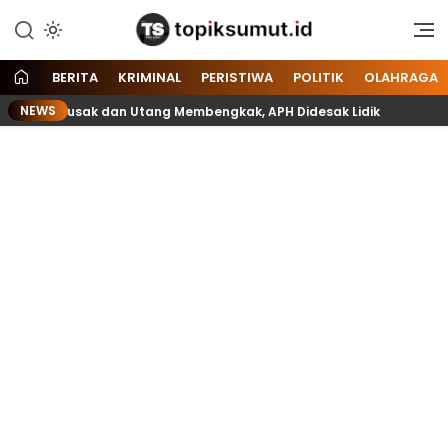
Memberitakan Seputar
Topik Sumut
Informasi di Sumatera Utara
dan Nasional
BERITA
KRIMINAL
PERISTIWA
POLITIK
OLAHRAGA
NEWS
 Lift Rusak dan Utang Membengkak, APH Didesak Lidik
Be