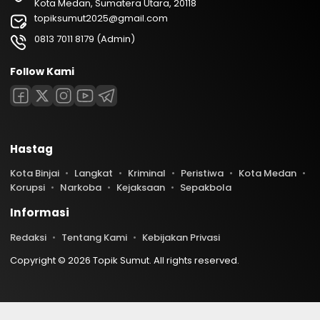
Kota Medan, Sumatera Utara, 20118
topiksumut2025@gmail.com
0813 7011 8179 (Admin)
Follow Kami
Hastag
Kota Binjai
Langkat
Kriminal
Peristiwa
Kota Medan
Korupsi
Narkoba
Kejaksaan
Sepakbola
Informasi
Redaksi
Tentang Kami
Kebijakan Privasi
Copyright © 2026 Topik Sumut. All rights reserved.