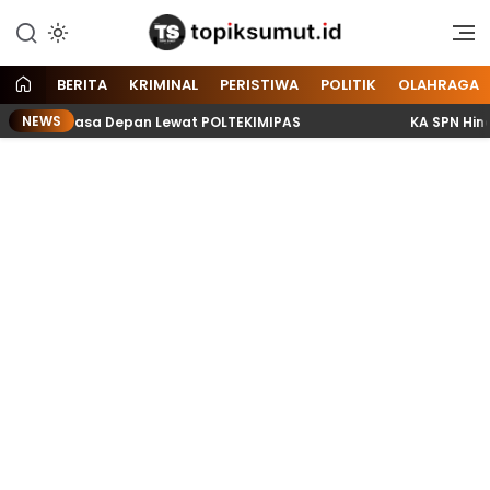
Memberitakan Seputar
Topik Sumut
Informasi di Sumatera Utara
dan Nasional
BERITA
KRIMINAL
PERISTIWA
POLITIK
OLAHRAGA
NEWS
 Raih Masa Depan Lewat POLTEKIMIPAS
KA SPN Hinai Apr