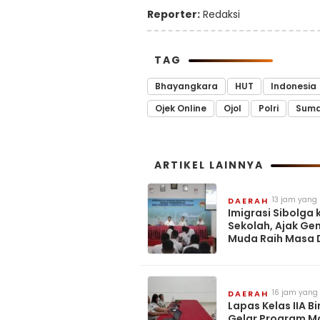
Reporter:
Redaksi
TAG
Bhayangkara
HUT
Indonesia
Ojek Online
Ojol
Polri
Suma
ARTIKEL LAINNYA
13 jam yang 
DAERAH
Imigrasi Sibolga 
Sekolah, Ajak Ge
Muda Raih Masa
Lewat POLTEKIMI
16 jam yang 
DAERAH
Lapas Kelas IIA Bi
Gelar Program 