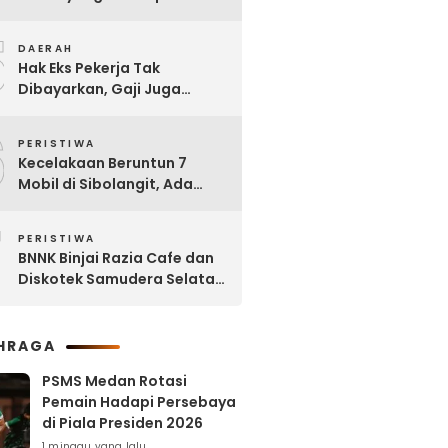
di Kota Binjai Dirujuk ke
5
Adam Malik
DAERAH
Hak Eks Pekerja Tak
Dibayarkan, Gaji Juga
Dipinjam untuk Bangun RSU
6
Tanjung Selamat
PERISTIWA
Kecelakaan Beruntun 7
Mobil di Sibolangit, Ada
yang Sudah tak Berbentuk
7
PERISTIWA
BNNK Binjai Razia Cafe dan
Diskotek Samudera Selatan,
Puluhan Pengunjung Positif
Narkoba
HRAGA
PSMS Medan Rotasi
Pemain Hadapi Persebaya
di Piala Presiden 2026
1 minggu yang lalu