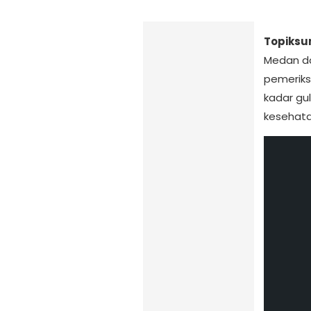
Topiksum
Medan da
pemeriks
kadar gul
kesehata