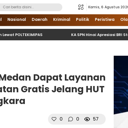
Kamis, 6 Agustus 202
i Sumatera Utara dan Nasional
l
Nasional
Daerah
Kriminal
Politik
Peristiwa
Ola
OLTEKIMIPAS
KA SPN Hinai Apresiasi BRI Stabat Usa
i Medan Dapat Layanan
atan Gratis Jelang HUT
gkara
0
0
57