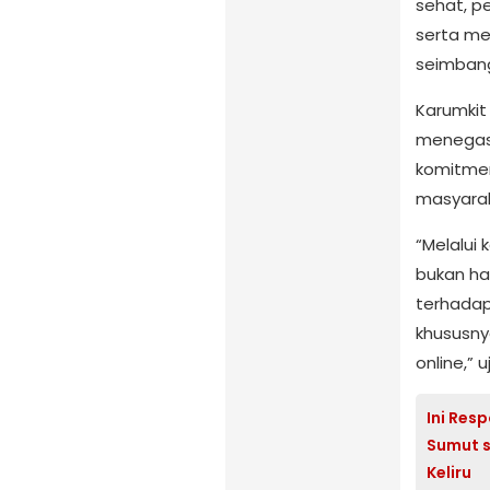
sehat, p
serta me
seimban
Karumkit
menegask
komitmen
masyarak
“Melalui 
bukan ha
terhadap
khususny
online,” 
Ini Res
Sumut s
Keliru