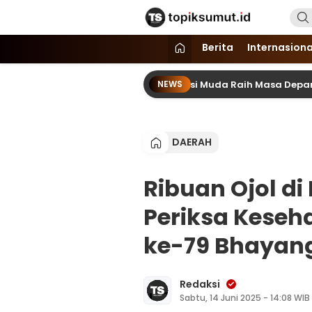
Topik Sumut
Memberitakan Seputar Informasi d
Berita
Internasiona
bolga ke Sekolah, Ajak Generasi Muda Raih Masa Depan Lewat P
NEWS
DAERAH
Ribuan Ojol d
Periksa Keseh
ke-79 Bhayan
Redaksi
Sabtu, 14 Juni 2025 - 14:08 WIB