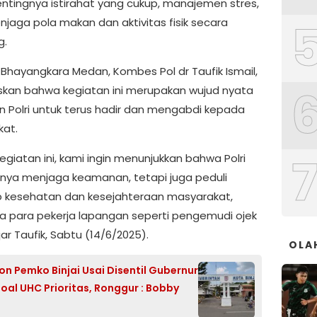
entingnya istirahat yang cukup, manajemen stres,
njaga pola makan dan aktivitas fisik secara
g.
 Bhayangkara Medan, Kombes Pol dr Taufik Ismail,
an bahwa kegiatan ini merupakan wujud nyata
 Polri untuk terus hadir dan mengabdi kepada
at.
kegiatan ini, kami ingin menunjukkan bahwa Polri
nya menjaga keamanan, tetapi juga peduli
 kesehatan dan kesejahteraan masyarakat,
a para pekerja lapangan seperti pengemudi ojek
ujar Taufik, Sabtu (14/6/2025).
OLA
pon Pemko Binjai Usai Disentil Gubernur
oal UHC Prioritas, Ronggur : Bobby