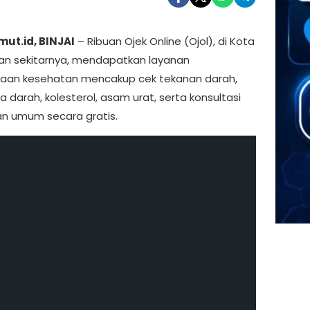
ut.id, BINJAI
– Ribuan Ojek Online (Ojol), di Kota
n sekitarnya, mendapatkan layanan
aan kesehatan mencakup cek tekanan darah,
a darah, kolesterol, asam urat, serta konsultasi
n umum secara gratis.