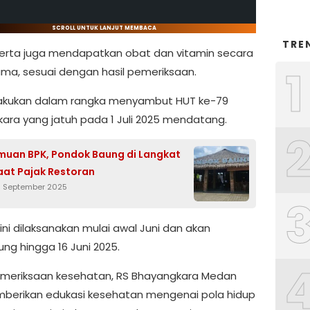
SCROLL UNTUK LANJUT MEMBACA
TRE
erta juga mendapatkan obat dan vitamin secara
1
a, sesuai dengan hasil pemeriksaan.
dilakukan dalam rangka menyambut HUT ke-79
ara yang jatuh pada 1 Juli 2025 mendatang.
muan BPK, Pondok Baung di Langkat
aat Pajak Restoran
3 September 2025
ini dilaksanakan mulai awal Juni dan akan
ng hingga 16 Juni 2025.
emeriksaan kesehatan, RS Bhayangkara Medan
berikan edukasi kesehatan mengenai pola hidup