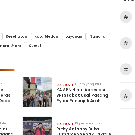
#
Kesehatan
Kota Medan
Layanan
Nasional
#
tera Utara
Sumut
#
lalu
13 jam yang lalu
DAERAH
ke
KA SPN Hinai Apresiasi
#
nerasi
BRI Stabat Usai Pasang
 Depan
Pylon Penunjuk Arah
PAS
lalu
19 jam yang lalu
DAERAH
njai
Ricky Anthony Buka
Magang
Turnamen Sepak Takraw