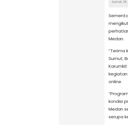
Jumat, 16
Sementar
mengikut
perhatian
Medan.
“Terima 
Sumut, B
Karumkit
kegiatan 
online.
“Program
kondisi 
Medan se
serupa k