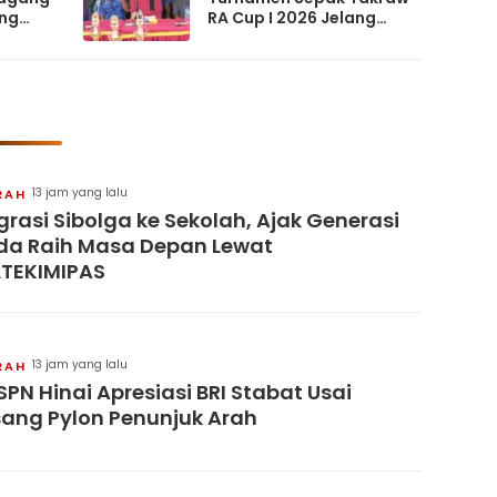
ng
RA Cup I 2026 Jelang
M
HUT RI Ke-81
13 jam yang lalu
RAH
grasi Sibolga ke Sekolah, Ajak Generasi
a Raih Masa Depan Lewat
TEKIMIPAS
13 jam yang lalu
RAH
SPN Hinai Apresiasi BRI Stabat Usai
ang Pylon Penunjuk Arah