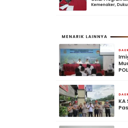
Kemenaker, Duku
Peningkatan SD
MENARIK LAINNYA
DAE
Imi
Mud
POL
DAE
KA 
Pas