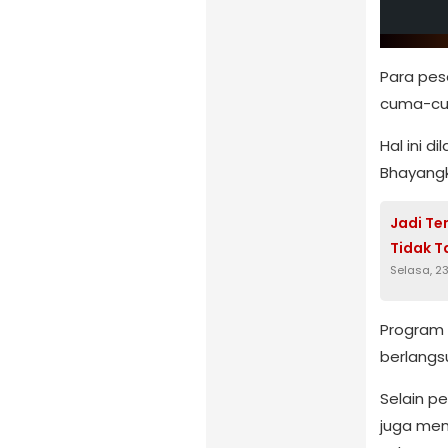
Para pes
cuma-cum
Hal ini 
Bhayangk
Jadi Te
Tidak T
Selasa, 2
Program 
berlangsu
Selain p
juga mem