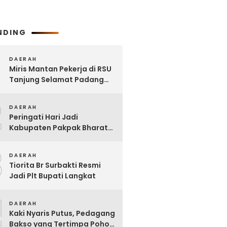
NDING
DAERAH
Miris Mantan Pekerja di RSU
Tanjung Selamat Padang
Tualang Tak Digaji Selama 7
2
Bulan
DAERAH
Peringati Hari Jadi
Kabupaten Pakpak Bharat
ke – 23, Wakil Ketua DPRD
3
Ajak Masyarakat Jaga Adat
DAERAH
dan Budaya
Tiorita Br Surbakti Resmi
Jadi Plt Bupati Langkat
4
DAERAH
Kaki Nyaris Putus, Pedagang
Bakso yang Tertimpa Pohon