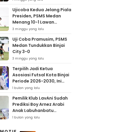
Ujicoba Kedua Jelang Piala
Presiden, PSMS Medan
Menang 10-1 Lawan
Muspika FC
3 minggu yang lalu
Uji Coba Pramusim, PSMS
Medan Tundukkan Binjai
City 3-0
3 minggu yang lalu
Terpilih Jadi Ketua
Asosiasi Futsal Kota Binjai
Periode 2026-2030, Ini
Target Samha Putra
1 bulan yang lalu
Husein
Pemilik Klub LavAni Sudah
Prediksi Boy Arnez Arabi
Anak Labuhanbatu
Tembus Level Asia
1 bulan yang lalu
MOTIF