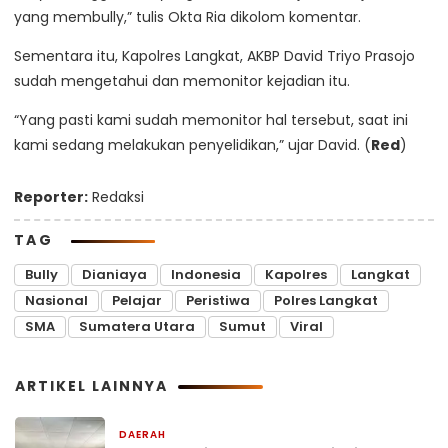
yang membully,” tulis Okta Ria dikolom komentar.
Sementara itu, Kapolres Langkat, AKBP David Triyo Prasojo
sudah mengetahui dan memonitor kejadian itu.
“Yang pasti kami sudah memonitor hal tersebut, saat ini
kami sedang melakukan penyelidikan,” ujar David. (
Red
)
Reporter:
Redaksi
TAG
Bully
Dianiaya
Indonesia
Kapolres
Langkat
Nasional
Pelajar
Peristiwa
Polres Langkat
SMA
Sumatera Utara
Sumut
Viral
ARTIKEL LAINNYA
DAERAH
1 hari yang lalu