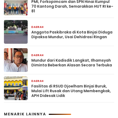
PMI, Forkopimcam dan SPN Hinai Kumpul
70 Kantong Darah, Semarakkan HUT RI ke-
81
DAERAH
1 hari yang lalu
Anggota Paskibraka di Kota Binjai Diduga
Dipaksa Mundur, Usai Dehidrasi Ringan
DAERAH
1 hari yang lalu
Mundur dari Kadisdik Langkat, Ilhamsyah
Diminta Beberkan Alasan Secara Terbuka
DAERAH
2 hari yang lalu
Fasilitas di RSUD Djoelham Binjai Buruk,
Mulai Lift Rusak dan Utang Membengkak,
APH Didesak Lidik
MENARIK LAINNYA