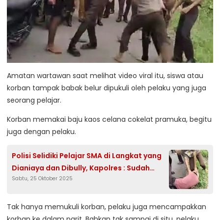
Amatan wartawan saat melihat video viral itu, siswa atau
korban tampak babak belur dipukuli oleh pelaku yang juga
seorang pelajar.
Korban memakai baju kaos celana cokelat pramuka, begitu
juga dengan pelaku.
Polisi Selidiki Pelajar SMA di Langkat yang
Dianiaya dan Dibully, Kapolres : Sudah
Sabtu, 25 Oktober 2025
Kami Monitor
Tak hanya memukuli korban, pelaku juga mencampakkan
korban ke dalam parit. Bahkan tak sampai di situ, pelaku