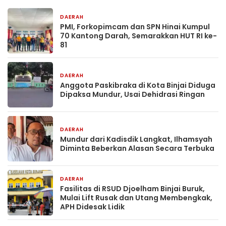
DAERAH
1 hari yang lalu
PMI, Forkopimcam dan SPN Hinai Kumpul
70 Kantong Darah, Semarakkan HUT RI ke-
81
DAERAH
1 hari yang lalu
Anggota Paskibraka di Kota Binjai Diduga
Dipaksa Mundur, Usai Dehidrasi Ringan
DAERAH
1 hari yang lalu
Mundur dari Kadisdik Langkat, Ilhamsyah
Diminta Beberkan Alasan Secara Terbuka
DAERAH
2 hari yang lalu
Fasilitas di RSUD Djoelham Binjai Buruk,
Mulai Lift Rusak dan Utang Membengkak,
APH Didesak Lidik