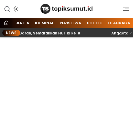
Memberitakan Seputar
Topik Sumut
Informasi di Sumatera Utara
dan Nasional
BERITA
KRIMINAL
PERISTIWA
POLITIK
OLAHRAGA
NEWS
 Darah, Semarakkan HUT RI ke-81
Anggota Paskibraka d