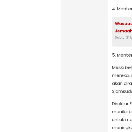
4. Menter
Waspad
Jemaah 
Sabtu, 31 
5. Menter
Meski be
mereka, 
akan dir
Sjamsudd
Direktur 
menilai b
untuk me
meningka