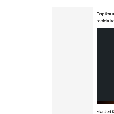
Topiksu
melakukan
Menteri 