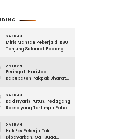
NDING
DAERAH
Miris Mantan Pekerja di RSU
Tanjung Selamat Padang
Tualang Tak Digaji Selama 7
2
Bulan
DAERAH
Peringati Hari Jadi
Kabupaten Pakpak Bharat
ke – 23, Wakil Ketua DPRD
3
Ajak Masyarakat Jaga Adat
DAERAH
dan Budaya
Kaki Nyaris Putus, Pedagang
Bakso yang Tertimpa Pohon
di Kota Binjai Dirujuk ke
4
Adam Malik
DAERAH
Hak Eks Pekerja Tak
Dibayarkan, Gaji Juga