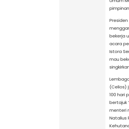
Umum Me
pimpinan 
Preside
menggant
bekerja 
acara per
Istora Se
mau beke
singkirka
Lembaga 
(Celios) 
100 hari
bertajuk
menteri 
Natalius 
Kehutanan