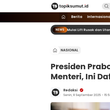
Topik Sumut
Memberitakan Seputar Informasi d
Berita
Internasiona
di RSUD Djoelham Binjai Buruk, Mulai Lift Rusak dan Utang Membe
NEWS
NASIONAL
Presiden Prab
Menteri, Ini 
Redaksi
Senin, 8 September 2025 - 15: