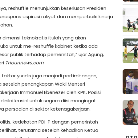
ya, reshuffle menunjukkan keseriusan Presiden
respons aspirasi rakyat dan memperbaiki kinerja
ahan.
a dimensi teknokratis itulah yang akan
a untuk me-reshuffle kabinet ketika ada
esar publik terhadap pemerintah,” ujar Agung,
ari
Tribunnews.com
.
u, faktor yuridis juga menjadi pertimbangan,
 setelah penangkapan Wakil Menteri
kerjaan Immanuel Ebenezer oleh KPK. Posisi
dinilai krusial untuk segera diisi mengingat
a persoalan di sektor ketenagakerjaan.
 politis, kedekatan PDI-P dengan pemerintah
terlihat, terutama setelah kehadiran Ketua
OTO