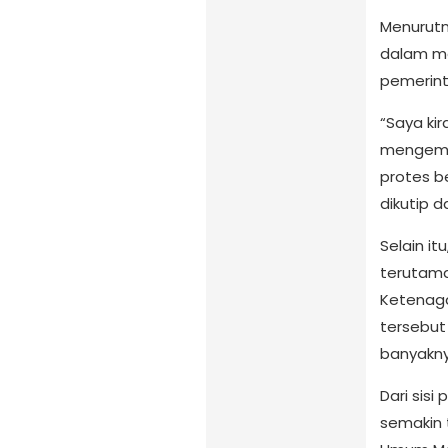
Menurutn
dalam me
pemerint
“Saya kir
mengemuk
protes b
dikutip d
Selain it
terutama
Ketenaga
tersebut 
banyakny
Dari sisi
semakin 