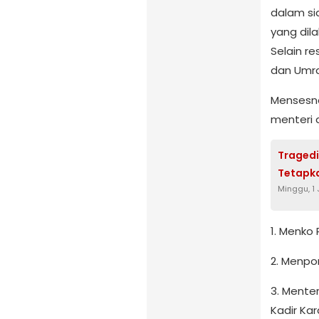
dalam si
yang dil
Selain r
dan Umra
Mensesne
menteri d
Tragedi
Tetapk
Minggu, 1 
1. Menko
2. Menpor
3. Menter
Kadir Kar