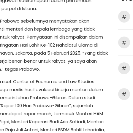
gawati Soekarnoputri dalam pertemuan
parpol di Istana.
#
n Prabowo sebelumnya menyatakan akan
i menteri dan kepala lembaga yang tidak
untuk rakyat. Pernyataan ini disampaikan dalam
#
ingatan Hari Lahir Ke-102 Nahdlatul Ulama di
nayan, Jakarta, pada 5 Februari 2025. “Yang tidak
rja benar-benar untuk rakyat, ya saya akan
#
n,” tegas Prabowo.
riset Center of Economic and Law Studies
juga merilis hasil evaluasi kinerja menteri dalam
#
 pemerintahan Prabowo-Gibran. Dalam studi
 “Rapor 100 Hari Prabowo-Gibran”, sejumlah
mendapat rapor merah, termasuk Menteri HAM
Pigai, Menteri Koperasi Budi Arie Setiadi, Menteri
 Raja Juli Antoni, Menteri ESDM Bahlil Lahadalia,