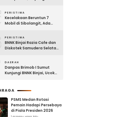
Dipinjam untuk Bangun RSU
5
Tanjung Selamat
PERISTIWA
Kecelakaan Beruntun 7
Mobil di Sibolangit, Ada
yang Sudah tak Berbentuk
6
PERISTIWA
BNNK Binjai Razia Cafe dan
Diskotek Samudera Selatan,
Puluhan Pengunjung Positif
7
Narkoba
DAERAH
Danpas Brimob I Sumut
Kunjungi BNNK Binjai, Ucok
Ferry: Kami Merasa
Terhormat
HRAGA
PSMS Medan Rotasi
Pemain Hadapi Persebaya
di Piala Presiden 2026
1 minggu yang lalu