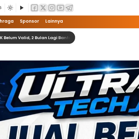
6
hraga
Sponsor
Lainnya
lid, 2 Bulan Lagi Bantuan Banjir di Langkat Akan Terealisasi