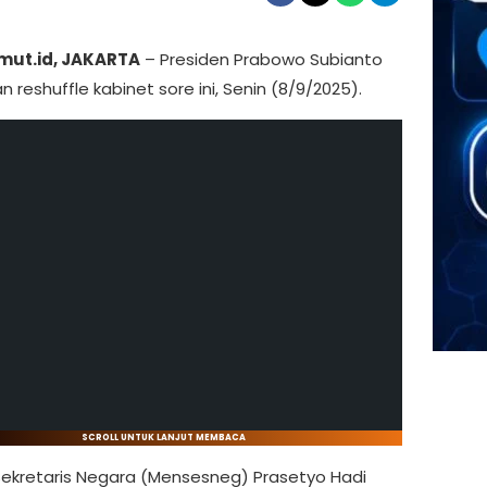
mut.id, JAKARTA
– Presiden Prabowo Subianto
 reshuffle kabinet sore ini, Senin (8/9/2025).
SCROLL UNTUK LANJUT MEMBACA
Sekretaris Negara (Mensesneg) Prasetyo Hadi