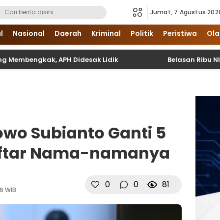
Jumat, 7 Agustus 202
i Sumatera Utara dan Nasional
l
Nasional
Daerah
Kriminal
Politik
Peristiwa
Ola
ngkak, APH Didesak Lidik
Belasan Ribu NIK Belum Va
owo Subianto Ganti 5
Daftar Nama-namanya
0
0
81
56 WIB