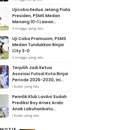
Ujicoba Kedua Jelang Piala
Presiden, PSMS Medan
Menang 10-1 Lawan
Muspika FC
3 minggu yang lalu
Uji Coba Pramusim, PSMS
Medan Tundukkan Binjai
City 3-0
3 minggu yang lalu
Terpilih Jadi Ketua
Asosiasi Futsal Kota Binjai
Periode 2026-2030, Ini
Target Samha Putra
1 bulan yang lalu
Husein
Pemilik Klub LavAni Sudah
Prediksi Boy Arnez Arabi
Anak Labuhanbatu
Tembus Level Asia
1 bulan yang lalu
MOTIF