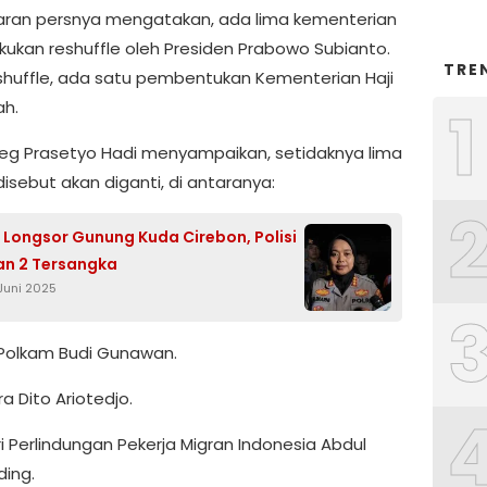
aran persnya mengatakan, ada lima kementerian
akukan reshuffle oleh Presiden Prabowo Subianto.
TRE
eshuffle, ada satu pembentukan Kementerian Haji
1
h.
g Prasetyo Hadi menyampaikan, setidaknya lima
isebut akan diganti, di antaranya:
 Longsor Gunung Kuda Cirebon, Polisi
an 2 Tersangka
Juni 2025
 Polkam Budi Gunawan.
a Dito Ariotedjo.
i Perlindungan Pekerja Migran Indonesia Abdul
ding.