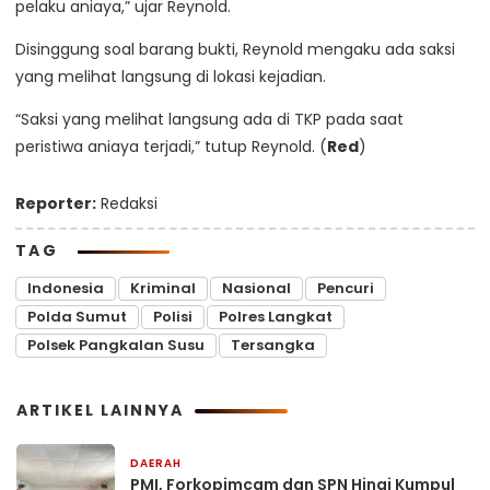
pelaku aniaya,” ujar Reynold.
Disinggung soal barang bukti, Reynold mengaku ada saksi
yang melihat langsung di lokasi kejadian.
“Saksi yang melihat langsung ada di TKP pada saat
peristiwa aniaya terjadi,” tutup Reynold. (
Red
)
Reporter:
Redaksi
TAG
Indonesia
Kriminal
Nasional
Pencuri
Polda Sumut
Polisi
Polres Langkat
Polsek Pangkalan Susu
Tersangka
ARTIKEL LAINNYA
DAERAH
18 jam yang lalu
PMI, Forkopimcam dan SPN Hinai Kumpul