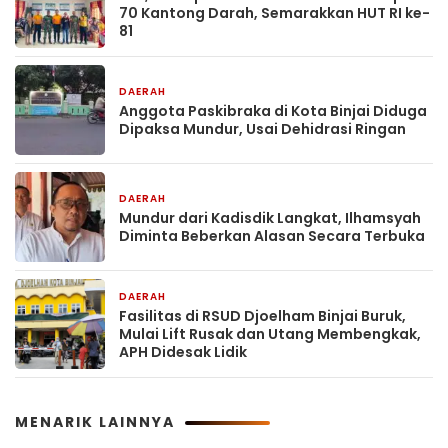
70 Kantong Darah, Semarakkan HUT RI ke-
81
DAERAH
19 jam yang lalu
Anggota Paskibraka di Kota Binjai Diduga
Dipaksa Mundur, Usai Dehidrasi Ringan
DAERAH
19 jam yang lalu
Mundur dari Kadisdik Langkat, Ilhamsyah
Diminta Beberkan Alasan Secara Terbuka
DAERAH
2 hari yang lalu
Fasilitas di RSUD Djoelham Binjai Buruk,
Mulai Lift Rusak dan Utang Membengkak,
APH Didesak Lidik
MENARIK LAINNYA