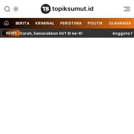
Memberitakan Seputar
Topik Sumut
Informasi di Sumatera Utara
dan Nasional
BERITA
KRIMINAL
PERISTIWA
POLITIK
OLAHRAGA
NEWS
 Darah, Semarakkan HUT RI ke-81
Anggota Paskibraka 