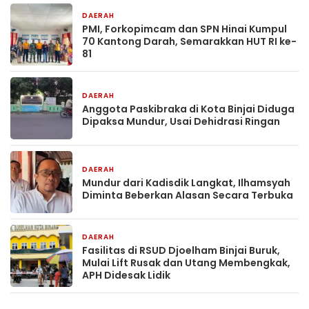
DAERAH
18 jam yang lalu
PMI, Forkopimcam dan SPN Hinai Kumpul
70 Kantong Darah, Semarakkan HUT RI ke-
81
DAERAH
19 jam yang lalu
Anggota Paskibraka di Kota Binjai Diduga
Dipaksa Mundur, Usai Dehidrasi Ringan
DAERAH
19 jam yang lalu
Mundur dari Kadisdik Langkat, Ilhamsyah
Diminta Beberkan Alasan Secara Terbuka
DAERAH
2 hari yang lalu
Fasilitas di RSUD Djoelham Binjai Buruk,
Mulai Lift Rusak dan Utang Membengkak,
APH Didesak Lidik