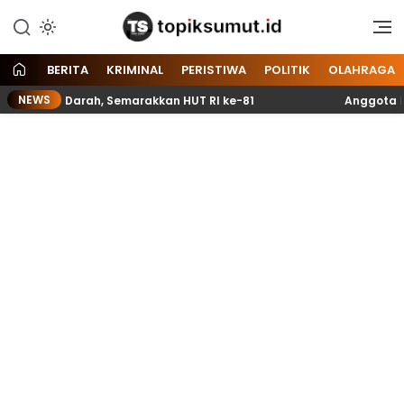
Memberitakan Seputar
Topik Sumut
Informasi di Sumatera Utara
dan Nasional
BERITA
KRIMINAL
PERISTIWA
POLITIK
OLAHRAGA
NEWS
ng Darah, Semarakkan HUT RI ke-81
Anggota Paskibrak