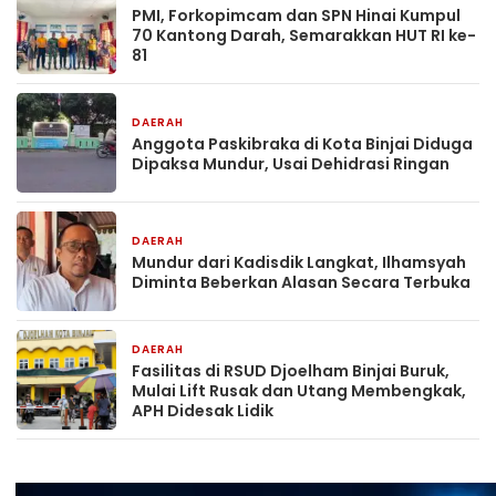
PMI, Forkopimcam dan SPN Hinai Kumpul
70 Kantong Darah, Semarakkan HUT RI ke-
81
DAERAH
35 menit yang lalu
Anggota Paskibraka di Kota Binjai Diduga
Dipaksa Mundur, Usai Dehidrasi Ringan
DAERAH
46 menit yang lalu
Mundur dari Kadisdik Langkat, Ilhamsyah
Diminta Beberkan Alasan Secara Terbuka
DAERAH
1 hari yang lalu
Fasilitas di RSUD Djoelham Binjai Buruk,
Mulai Lift Rusak dan Utang Membengkak,
APH Didesak Lidik