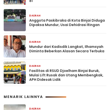
81
DAERAH
35 menit yang lalu
Anggota Paskibraka di Kota Binjai Diduga
Dipaksa Mundur, Usai Dehidrasi Ringan
DAERAH
46 menit yang lalu
Mundur dari Kadisdik Langkat, Ilhamsyah
Diminta Beberkan Alasan Secara Terbuka
DAERAH
1 hari yang lalu
Fasilitas di RSUD Djoelham Binjai Buruk,
Mulai Lift Rusak dan Utang Membengkak,
APH Didesak Lidik
MENARIK LAINNYA
DAERAH
14 menit yang lalu