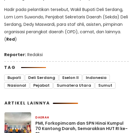
Hadir pada pelantikan tersebut, Wakil Bupati Deli Serdang,
Lom Lom Suwondo, Penjabat Sekretaris Daerah (Sekda) Deli
Serdang, Dedy Maswardi, para staf ahli, asisten, pimpinan
organisasi perangkat daerah (OPD), camat, dan lainnya.
(
Red
)
Reporter:
Redaksi
TAG
Bupati
Deli Serdang
Eselon II
Indonesia
Nasional
Pejabat
Sumatera Utara
Sumut
ARTIKEL LAINNYA
DAERAH
14 menit yang lalu
PMI, Forkopimcam dan SPN Hinai Kumpul
70 Kantong Darah, Semarakkan HUT RI ke-