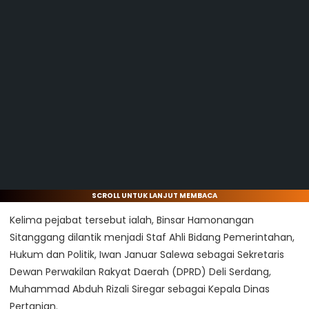
SCROLL UNTUK LANJUT MEMBACA
Kelima pejabat tersebut ialah, Binsar Hamonangan
Sitanggang dilantik menjadi Staf Ahli Bidang Pemerintahan,
Hukum dan Politik, Iwan Januar Salewa sebagai Sekretaris
Dewan Perwakilan Rakyat Daerah (DPRD) Deli Serdang,
Muhammad Abduh Rizali Siregar sebagai Kepala Dinas
Pertanian.