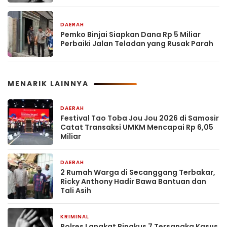
DAERAH
4 jam yang lalu
Pemko Binjai Siapkan Dana Rp 5 Miliar
Perbaiki Jalan Teladan yang Rusak Parah
MENARIK LAINNYA
DAERAH
3 jam yang lalu
Festival Tao Toba Jou Jou 2026 di Samosir
Catat Transaksi UMKM Mencapai Rp 6,05
Miliar
DAERAH
3 jam yang lalu
2 Rumah Warga di Secanggang Terbakar,
Ricky Anthony Hadir Bawa Bantuan dan
Tali Asih
KRIMINAL
4 jam yang lalu
Polres Langkat Ringkus 7 Tersangka Kasus