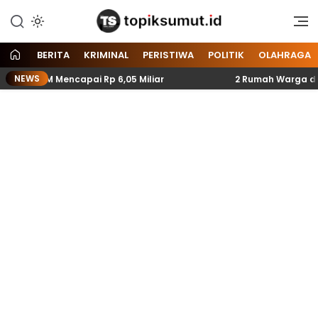
Memberitakan Seputar
Topik Sumut
Informasi di Sumatera Utara
dan Nasional
BERITA
KRIMINAL
PERISTIWA
POLITIK
OLAHRAGA
NEWS
MKM Mencapai Rp 6,05 Miliar
2 Rumah Warga di Secangg