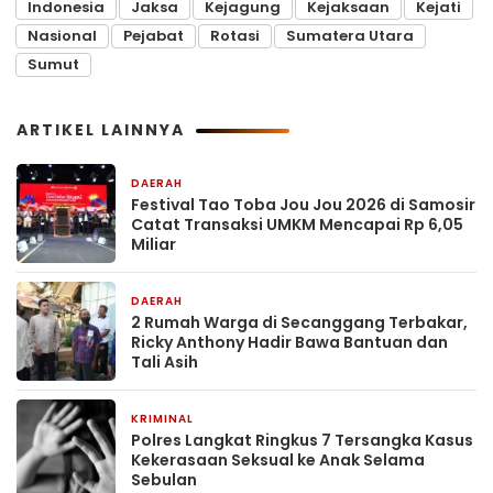
Indonesia
Jaksa
Kejagung
Kejaksaan
Kejati
Nasional
Pejabat
Rotasi
Sumatera Utara
Sumut
ARTIKEL LAINNYA
DAERAH
3 jam yang lalu
Festival Tao Toba Jou Jou 2026 di Samosir
Catat Transaksi UMKM Mencapai Rp 6,05
Miliar
DAERAH
3 jam yang lalu
2 Rumah Warga di Secanggang Terbakar,
Ricky Anthony Hadir Bawa Bantuan dan
Tali Asih
KRIMINAL
4 jam yang lalu
Polres Langkat Ringkus 7 Tersangka Kasus
Kekerasaan Seksual ke Anak Selama
Sebulan