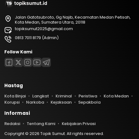
Jalan Gatotsubroto, Gg Najib, Kecamatan Medan Petisah,
Kota Medan, Sumatera Utara, 20118
topiksumut2025@gmail.com
0813 7011 8179 (Admin)
Follow Kami
Hastag
Kota Binjai
Langkat
Kriminal
Peristiwa
Kota Medan
Korupsi
Narkoba
Kejaksaan
Sepakbola
Informasi
Redaksi
Tentang Kami
Kebijakan Privasi
Copyright © 2026 Topik Sumut. All rights reserved.