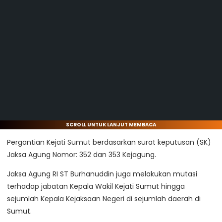
SCROLL UNTUK LANJUT MEMBACA
Pergantian Kejati Sumut berdasarkan surat keputusan (SK)
Jaksa Agung Nomor: 352 dan 353 Kejagung.
Jaksa Agung RI ST Burhanuddin juga melakukan mutasi
terhadap jabatan Kepala Wakil Kejati Sumut hingga
sejumlah Kepala Kejaksaan Negeri di sejumlah daerah di
Sumut.