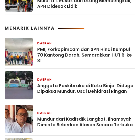
Mulai Lift Rusak dan Utang Membengkak,
APH Didesak Lidik
MENARIK LAINNYA
DAERAH
1 jam yang lalu
PMI, Forkopimcam dan SPN Hinai Kumpul
70 Kantong Darah, Semarakkan HUT RI ke-
81
DAERAH
1 jam yang lalu
Anggota Paskibraka di Kota Binjai Diduga
Dipaksa Mundur, Usai Dehidrasi Ringan
DAERAH
2 jam yang lalu
Mundur dari Kadisdik Langkat, Ilhamsyah
Diminta Beberkan Alasan Secara Terbuka