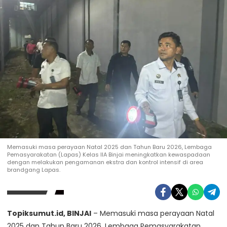
Memasuki masa perayaan Natal 2025 dan Tahun Baru 2026, Lembaga
Pemasyarakatan (Lapas) Kelas IIA Binjai meningkatkan kewaspadaan
dengan melakukan pengamanan ekstra dan kontrol intensif di area
brandgang Lapas.
Topiksumut.id, BINJAI
– Memasuki masa perayaan Natal
2025 dan Tahun Baru 2026, Lembaga Pemasyarakatan