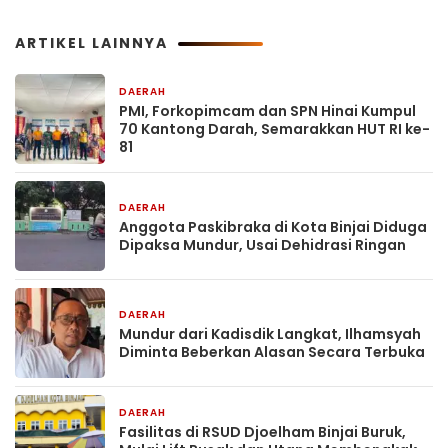
ARTIKEL LAINNYA
DAERAH
1 jam yang lalu
PMI, Forkopimcam dan SPN Hinai Kumpul
70 Kantong Darah, Semarakkan HUT RI ke-
81
DAERAH
1 jam yang lalu
Anggota Paskibraka di Kota Binjai Diduga
Dipaksa Mundur, Usai Dehidrasi Ringan
DAERAH
2 jam yang lalu
Mundur dari Kadisdik Langkat, Ilhamsyah
Diminta Beberkan Alasan Secara Terbuka
DAERAH
1 hari yang lalu
Fasilitas di RSUD Djoelham Binjai Buruk,