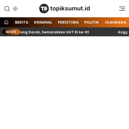
Memberitakan Seputar
Topik Sumut
Informasi di Sumatera Utara
dan Nasional
BERITA
KRIMINAL
PERISTIWA
POLITIK
OLAHRAGA
NEWS
antong Darah, Semarakkan HUT RI ke-81
Anggota Paski