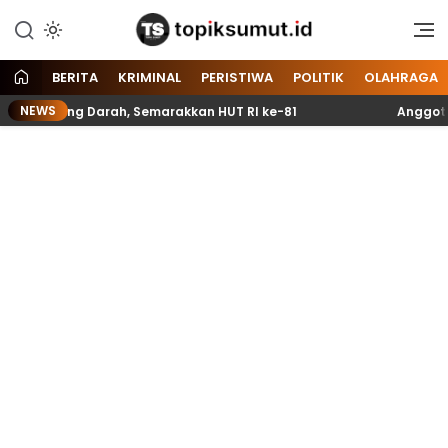
Memberitakan Seputar
Topik Sumut
Informasi di Sumatera Utara
dan Nasional
BERITA
KRIMINAL
PERISTIWA
POLITIK
OLAHRAGA
NEWS
ntong Darah, Semarakkan HUT RI ke-81
Anggota Paskibr