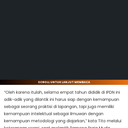
SCROLL UNTUK LANJUT MEMBACA
“Oleh karena itulah, selama empat tahun dididik di IPDN ini
adik-adik yang dilantik ini harus siap dengan kemampuan
sebagai seorang praktisi di lapangan, tapi juga memiliki
kemampuan intelektual sebagai ilmuwan dengan
kemampuan metodologi yang diajarkan,” kata Tito melalui
keterangan resmi, saat melantik Pamong Praja Muda