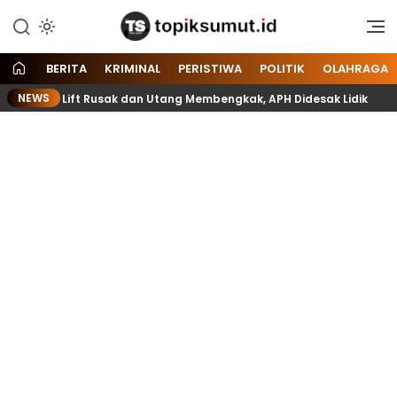
Memberitakan Seputar
Topik Sumut
Informasi di Sumatera Utara
dan Nasional
BERITA
KRIMINAL
PERISTIWA
POLITIK
OLAHRAGA
NEWS
k, Mulai Lift Rusak dan Utang Membengkak, APH Didesak Lidik