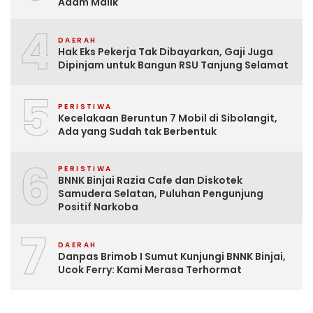
Adam Malik
4
DAERAH
Hak Eks Pekerja Tak Dibayarkan, Gaji Juga
Dipinjam untuk Bangun RSU Tanjung Selamat
5
PERISTIWA
Kecelakaan Beruntun 7 Mobil di Sibolangit,
Ada yang Sudah tak Berbentuk
6
PERISTIWA
BNNK Binjai Razia Cafe dan Diskotek
Samudera Selatan, Puluhan Pengunjung
Positif Narkoba
7
DAERAH
Danpas Brimob I Sumut Kunjungi BNNK Binjai,
Ucok Ferry: Kami Merasa Terhormat