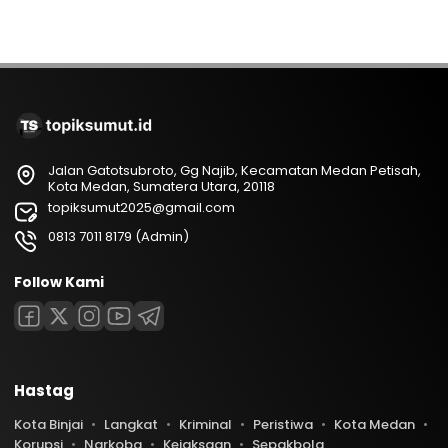
Jalan Gatotsubroto, Gg Najib, Kecamatan Medan Petisah,
Kota Medan, Sumatera Utara, 20118
topiksumut2025@gmail.com
0813 7011 8179 (Admin)
Follow Kami
Hastag
Kota Binjai
Langkat
Kriminal
Peristiwa
Kota Medan
Korupsi
Narkoba
Kejaksaan
Sepakbola