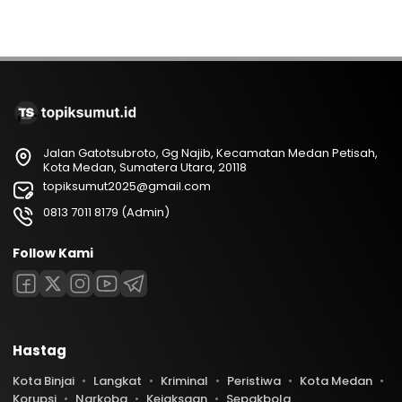
Jalan Gatotsubroto, Gg Najib, Kecamatan Medan Petisah,
Kota Medan, Sumatera Utara, 20118
topiksumut2025@gmail.com
0813 7011 8179 (Admin)
Follow Kami
Hastag
Kota Binjai
Langkat
Kriminal
Peristiwa
Kota Medan
Korupsi
Narkoba
Kejaksaan
Sepakbola