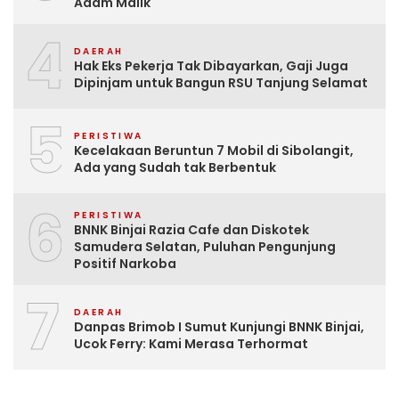
Adam Malik
4
DAERAH
Hak Eks Pekerja Tak Dibayarkan, Gaji Juga
Dipinjam untuk Bangun RSU Tanjung Selamat
5
PERISTIWA
Kecelakaan Beruntun 7 Mobil di Sibolangit,
Ada yang Sudah tak Berbentuk
6
PERISTIWA
BNNK Binjai Razia Cafe dan Diskotek
Samudera Selatan, Puluhan Pengunjung
Positif Narkoba
7
DAERAH
Danpas Brimob I Sumut Kunjungi BNNK Binjai,
Ucok Ferry: Kami Merasa Terhormat