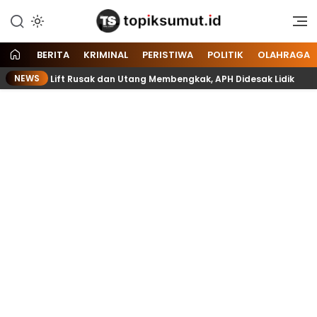
Memberitakan Seputar
Topik Sumut
Informasi di Sumatera Utara
dan Nasional
BERITA
KRIMINAL
PERISTIWA
POLITIK
OLAHRAGA
NEWS
k, Mulai Lift Rusak dan Utang Membengkak, APH Didesak Lidik