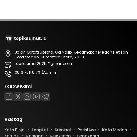
Jalan Gatotsubroto, Gg Najib, Kecamatan Medan Petisah,
Kota Medan, Sumatera Utara, 20118
topiksumut2025@gmail.com
0813 7011 8179 (Admin)
Follow Kami
Hastag
Kota Binjai
Langkat
Kriminal
Peristiwa
Kota Medan
Korupsi
Narkoba
Kejaksaan
Sepakbola