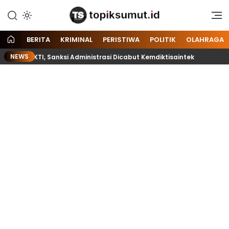
Memberitakan Seputar
Topik Sumut
Informasi di Sumatera Utara
dan Nasional
BERITA
KRIMINAL
PERISTIWA
POLITIK
OLAHRAGA
NEWS
i LLDIKTI, Sanksi Administrasi Dicabut Kemdiktisaintek