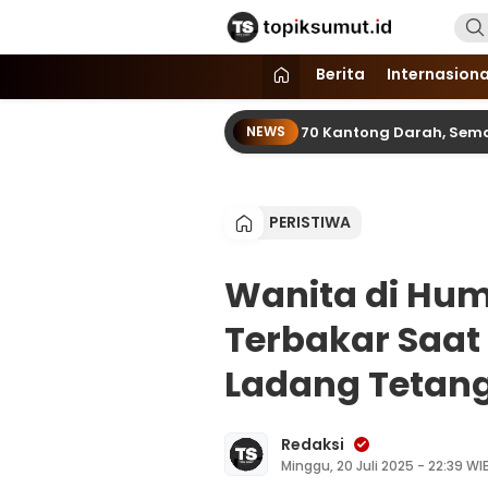
Topik Sumut
Memberitakan Seputar Informasi d
Berita
Internasiona
pimcam dan SPN Hinai Kumpul 70 Kantong Darah, Semarakkan HU
NEWS
PERISTIWA
Wanita di Hu
Terbakar Saat
Ladang Tetan
Redaksi
Minggu, 20 Juli 2025 - 22:39 WI