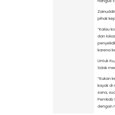
hangus t
Zainuddi
pihak kep
“Kalau ko
dan loka
penyelid
karena ke
Untuk it
tidak m
“Itukan k
kayak di
sana, su
Pemkab S
dengan m