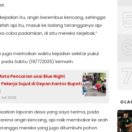
r.
kejadian itu, angin berembus kencang, sehingga
lah api itu, masuk ke ladang tetangganya api
eka coba padamkan, di situ mereka terjebak,”
 juga merincikan waktu kejadian sekitar pukul
B, pada Sabtu (19/7/2025) kemarin.
Mata Pencarian usai Blue Night
, Pekerja Sujud di Depan Kantor Bupati
t
 Juli 2026
OLA
dasarkan laporan desa yang saya terima, pada
 karena angin kencang, api naik membakar ke arah
etangga mereka yang juga ditumbuhi pohon