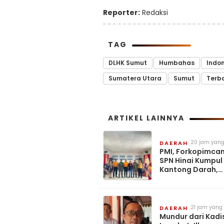
Reporter:
Redaksi
TAG
DLHK Sumut
Humbahas
Indo
Sumatera Utara
Sumut
Terb
ARTIKEL LAINNYA
20 jam yang
DAERAH
PMI, Forkopimca
SPN Hinai Kumpul
Kantong Darah,
Semarakkan HUT R
21 jam yang 
DAERAH
Mundur dari Kadi