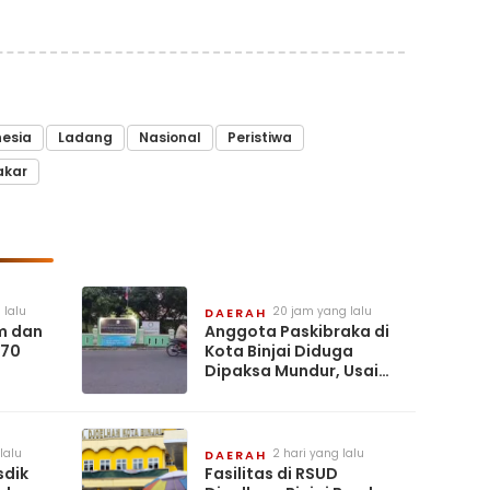
nesia
Ladang
Nasional
Peristiwa
akar
 lalu
20 jam yang lalu
DAERAH
m dan
Anggota Paskibraka di
 70
Kota Binjai Diduga
Dipaksa Mundur, Usai
I ke-81
Dehidrasi Ringan
lalu
2 hari yang lalu
DAERAH
sdik
Fasilitas di RSUD