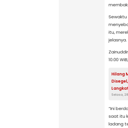
membaka
Sewaktu 
menyebar
itu, mer
jelasnya.
Zainuddin
10.00 Wi
Hilang 
Disegel
Langka
Selasa, 28
“Ini ber
saat itu
ladang t