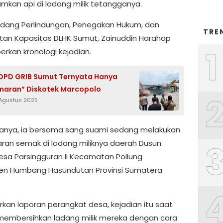
an api di ladang milik tetangganya.
idang Perlindungan, Penegakan Hukum, dan
TRE
tan Kapasitas DLHK Sumut, Zainuddin Harahap
1
kan kronologi kejadian.
DPD GRIB Sumut Ternyata Hanya
maran” Diskotek Marcopolo
 Agustus 2025
anya, ia bersama sang suami sedang melakukan
an semak di ladang miliknya daerah Dusun
esa Parsingguran II Kecamatan Pollung
en Humbang Hasundutan Provinsi Sumatera
rkan laporan perangkat desa, kejadian itu saat
embersihkan ladang milik mereka dengan cara