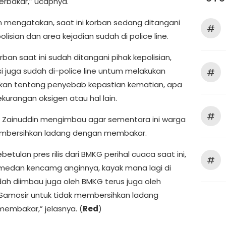
erbakar,” ucapnya.
n mengatakan, saat ini korban sedang ditangani
#
olisian dan area kejadian sudah di police line.
rban saat ini sudah ditangani pihak kepolisian,
si juga sudah di-police line untum melakukan
#
ikan tentang penyebab kepastian kematian, apa
kurangan oksigen atau hal lain.
#
u, Zainuddin mengimbau agar sementara ini warga
embersihkan ladang dengan membakar.
ebetulan pres rilis dari BMKG perihal cuaca saat ini,
#
 medan kencamg anginnya, kayak mana lagi di
dah diimbau juga oleh BMKG terus juga oleh
amosir untuk tidak membersihkan ladang
embakar,” jelasnya. (
Red
)