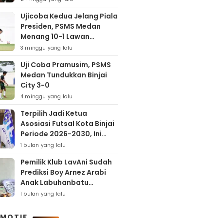
Ujicoba Kedua Jelang Piala
Presiden, PSMS Medan
Menang 10-1 Lawan
Muspika FC
3 minggu yang lalu
Uji Coba Pramusim, PSMS
Medan Tundukkan Binjai
City 3-0
4 minggu yang lalu
Terpilih Jadi Ketua
Asosiasi Futsal Kota Binjai
Periode 2026-2030, Ini
Target Samha Putra
1 bulan yang lalu
Husein
Pemilik Klub LavAni Sudah
Prediksi Boy Arnez Arabi
Anak Labuhanbatu
Tembus Level Asia
1 bulan yang lalu
MOTIF