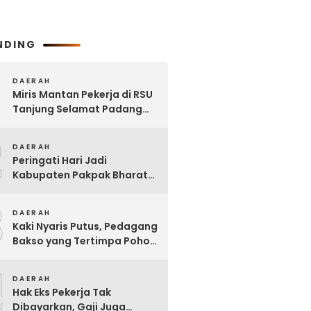
NDING
DAERAH
Miris Mantan Pekerja di RSU
Tanjung Selamat Padang
Tualang Tak Digaji Selama 7
2
Bulan
DAERAH
Peringati Hari Jadi
Kabupaten Pakpak Bharat
ke – 23, Wakil Ketua DPRD
3
Ajak Masyarakat Jaga Adat
DAERAH
dan Budaya
Kaki Nyaris Putus, Pedagang
Bakso yang Tertimpa Pohon
di Kota Binjai Dirujuk ke
4
Adam Malik
DAERAH
Hak Eks Pekerja Tak
Dibayarkan, Gaji Juga