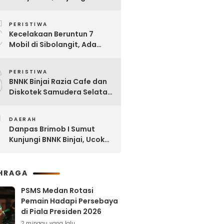
Dipinjam untuk Bangun RSU
5
Tanjung Selamat
PERISTIWA
Kecelakaan Beruntun 7
Mobil di Sibolangit, Ada
yang Sudah tak Berbentuk
6
PERISTIWA
BNNK Binjai Razia Cafe dan
Diskotek Samudera Selatan,
Puluhan Pengunjung Positif
7
Narkoba
DAERAH
Danpas Brimob I Sumut
Kunjungi BNNK Binjai, Ucok
Ferry: Kami Merasa
Terhormat
HRAGA
PSMS Medan Rotasi
Pemain Hadapi Persebaya
di Piala Presiden 2026
2 minggu yang lalu