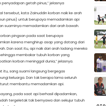
n penyadapan getah pinus,” jelasnya
al tersebut, kata Zainuddin korban naik ke arah
bun pinus) untuk berupaya memadamkan api
an suaminya memadamkan dari arah bawah.
korban pingsan pada saat berupaya
kan karena menghirup asap yang datang dari
h. Dan saat itu, api naik dari arah ladang mereka
 sehingga membakar tubuh korban yang
atkan korban meninggal dunia,” jelasnya.
t itu, sang suami langsung bergegas
ngi keluarga. Dan tak berapa lama seluruh
a turut membantu memadamkan api.
ayang, pada saat api berhasil dipadamkan,
udah tergeletak tak bernyawa dan sekujur tubuh
OTO