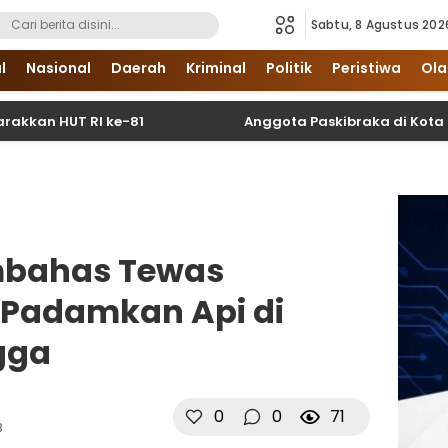
Sabtu, 8 Agustus 202
i Sumatera Utara dan Nasional
l
Nasional
Daerah
Kriminal
Politik
Peristiwa
Ola
T RI ke-81
Anggota Paskibraka di Kota Binjai Di
mbahas Tewas
 Padamkan Api di
gga
0
0
71
B