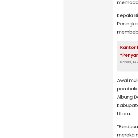
memadamk
Kepala B
Peningka
membeber
Kantor 
“Penya
Kamis, 14
Awal mul
pembakar
Albung D
Kabupat
Utara.
“Berdasa
mereka m