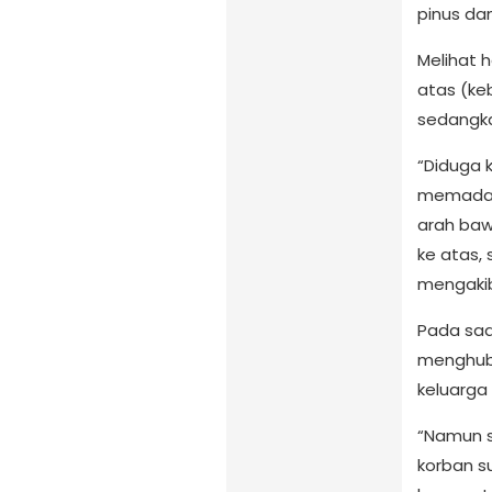
pinus da
Melihat h
atas (ke
sedangk
“Diduga 
memadam
arah bawa
ke atas,
mengakib
Pada saa
menghubu
keluarg
“Namun s
korban s