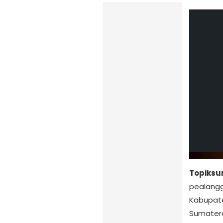
Topiksu
pealangg
Kabupat
Sumatera