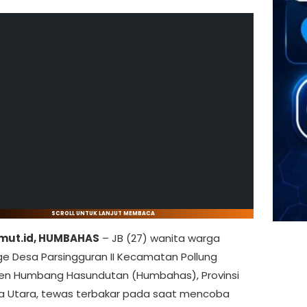
SCROLL UNTUK LANJUT MEMBACA
mut.id, HUMBAHAS
– JB (27) wanita warga
e Desa Parsingguran II Kecamatan Pollung
en Humbang Hasundutan (Humbahas), Provinsi
 Utara, tewas terbakar pada saat mencoba