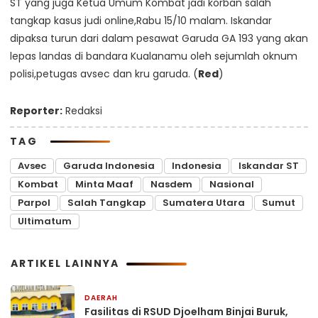
ST yang juga Ketua Umum Kombat jadi korban salah
tangkap kasus judi online,Rabu 15/10 malam. Iskandar
dipaksa turun dari dalam pesawat Garuda GA 193 yang akan
lepas landas di bandara Kualanamu oleh sejumlah oknum
polisi,petugas avsec dan kru garuda. (
Red
)
Reporter:
Redaksi
TAG
Avsec
Garuda Indonesia
Indonesia
Iskandar ST
Kombat
Minta Maaf
Nasdem
Nasional
Parpol
Salah Tangkap
Sumatera Utara
Sumut
Ultimatum
ARTIKEL LAINNYA
DAERAH
23 jam yang lalu
Fasilitas di RSUD Djoelham Binjai Buruk,