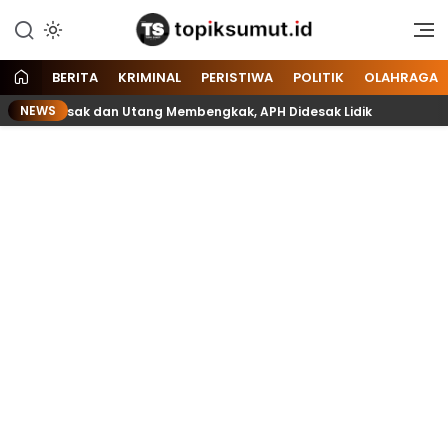
Memberitakan Seputar
Topik Sumut
Informasi di Sumatera Utara
dan Nasional
BERITA
KRIMINAL
PERISTIWA
POLITIK
OLAHRAGA
NEWS
ift Rusak dan Utang Membengkak, APH Didesak Lidik
Bela