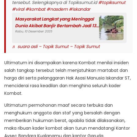
tersebut. Selengkapnya di Topiksumut.id
#topiksumut
#viral
#kombat
#nasdem
#iskandar
Masyarakat Langkat yang Meninggal
Dunia Akibat Banjir Bertambah Jadi 13
Rabu, 10 Desember 2025
Orang, Tiga Anak-anak
♬ suara asli – Topik Sumut – Topik Sumut
Ultimatum ini disampaikan karena Kombat menilai insiden
salah tangkap tersebut telah menjatuhkan martabat dan
harga diri serta pelanggaran Hak Asasi Manusia Iskandar ST,
menciderai rasa keadilan dan menghina seluruh kader
Kombat.
Ultimatum permohonan maaf secara terbuka dan
menghukum anggota dan staf yang bersalah dengan
memberikan hukuman berat, apabila tidak dilaksanakan,
maka ribuan kader kombat akan turun mendatangi Kantor
Avsec Bandara Kualanamu dan kantor Garuda.