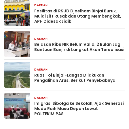
DAERAH
23 jam yang lalu
Fasilitas di RSUD Djoelham Binjai Buruk,
Mulai Lift Rusak dan Utang Membengkak,
APH Didesak Lidik
DAERAH
24 jam yang lalu
Belasan Ribu NIK Belum Valid, 2 Bulan Lagi
Bantuan Banjir di Langkat Akan Terealisasi
DAERAH
24 jam yang lalu
Ruas Tol Binjai-Langsa Dilakukan
Pengalihan Arus, Berikut Penyebabnya
DAERAH
2 hari yang lalu
Imigrasi Sibolga ke Sekolah, Ajak Generasi
Muda Raih Masa Depan Lewat
POLTEKIMIPAS