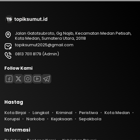
Jalan Gatotsubroto, Gg Najib, Kecamatan Medan Petisah,
Kota Medan, Sumatera Utara, 20118
topiksumut2025@gmail.com
0813 7011 8179 (Admin)
Follow Kami
Hastag
Kota Binjai
Langkat
Kriminal
Peristiwa
Kota Medan
Korupsi
Narkoba
Kejaksaan
Sepakbola
Informasi