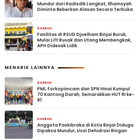
Mundur dari Kadisdik Langkat, Ilhamsyah
Diminta Beberkan Alasan Secara Terbuka
DAERAH
2 hari yang lalu
Fasilitas di RSUD Djoelham Binjai Buruk,
Mulai Lift Rusak dan Utang Membengkak,
APH Didesak Lidik
MENARIK LAINNYA
DAERAH
22 jam yang lalu
PMI, Forkopimcam dan SPN Hinai Kumpul
70 Kantong Darah, Semarakkan HUT RI ke-
81
DAERAH
22 jam yang lalu
Anggota Paskibraka di Kota Binjai Diduga
Dipaksa Mundur, Usai Dehidrasi Ringan