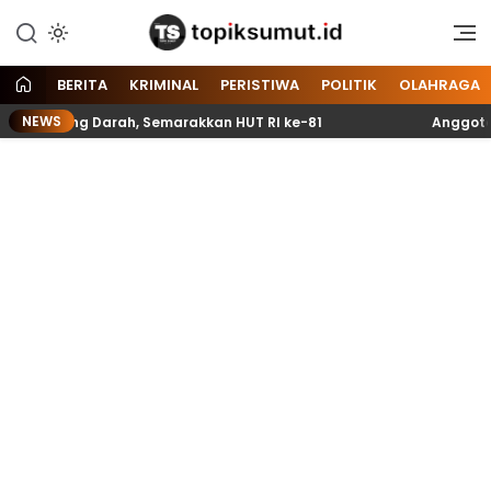
Memberitakan Seputar
Topik Sumut
Informasi di Sumatera Utara
dan Nasional
BERITA
KRIMINAL
PERISTIWA
POLITIK
OLAHRAGA
NEWS
tong Darah, Semarakkan HUT RI ke-81
Anggota Paskibr