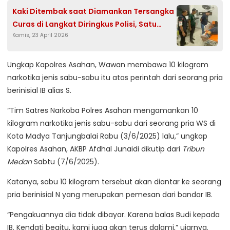
Kaki Ditembak saat Diamankan Tersangka
Curas di Langkat Diringkus Polisi, Satu
Kamis, 23 April 2026
Senpi Disita
Ungkap Kapolres Asahan, Wawan membawa 10 kilogram
narkotika jenis sabu-sabu itu atas perintah dari seorang pria
berinisial IB alias S.
“Tim Satres Narkoba Polres Asahan mengamankan 10
kilogram narkotika jenis sabu-sabu dari seorang pria WS di
Kota Madya Tanjungbalai Rabu (3/6/2025) lalu,” ungkap
Kapolres Asahan, AKBP Afdhal Junaidi dikutip dari
Tribun
Medan
Sabtu (7/6/2025).
Katanya, sabu 10 kilogram tersebut akan diantar ke seorang
pria berinisial N yang merupakan pemesan dari bandar IB.
“Pengakuannya dia tidak dibayar. Karena balas Budi kepada
IB. Kendati begitu, kami juga akan terus dalami,” ujarnya.