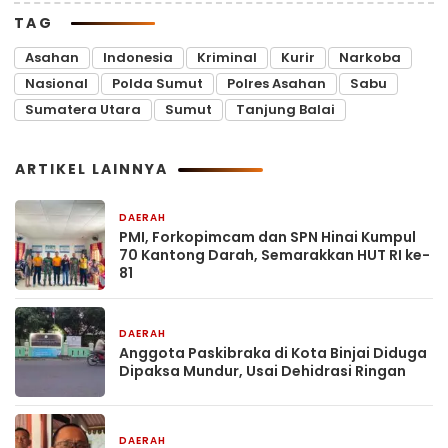
TAG
Asahan
Indonesia
Kriminal
Kurir
Narkoba
Nasional
Polda Sumut
Polres Asahan
Sabu
Sumatera Utara
Sumut
Tanjung Balai
ARTIKEL LAINNYA
DAERAH
22 jam yang lalu
PMI, Forkopimcam dan SPN Hinai Kumpul
70 Kantong Darah, Semarakkan HUT RI ke-
81
DAERAH
22 jam yang lalu
Anggota Paskibraka di Kota Binjai Diduga
Dipaksa Mundur, Usai Dehidrasi Ringan
DAERAH
22 jam yang lalu