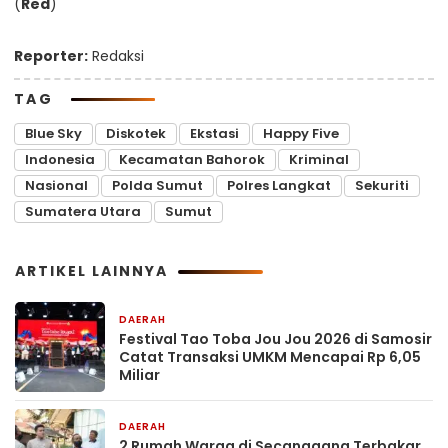
(
Red
)
Reporter:
Redaksi
TAG
Blue Sky
Diskotek
Ekstasi
Happy Five
Indonesia
Kecamatan Bahorok
Kriminal
Nasional
Polda Sumut
Polres Langkat
Sekuriti
Sumatera Utara
Sumut
ARTIKEL LAINNYA
DAERAH
3 jam yang lalu
Festival Tao Toba Jou Jou 2026 di Samosir
Catat Transaksi UMKM Mencapai Rp 6,05
Miliar
DAERAH
3 jam yang lalu
2 Rumah Warga di Secanggang Terbakar,