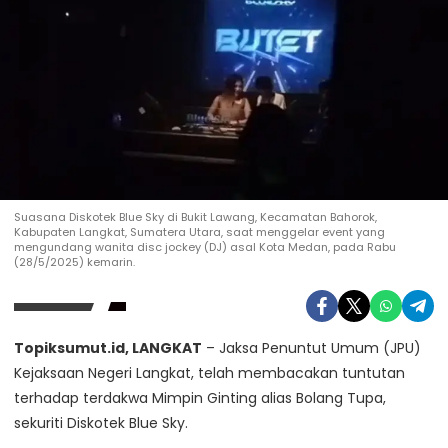
Suasana Diskotek Blue Sky di Bukit Lawang, Kecamatan Bahorok,
Kabupaten Langkat, Sumatera Utara, saat menggelar event yang
mengundang wanita disc jockey (DJ) asal Kota Medan, pada Rabu
(28/5/2025) kemarin.
Topiksumut.id, LANGKAT
– Jaksa Penuntut Umum (JPU)
Kejaksaan Negeri Langkat, telah membacakan tuntutan
terhadap terdakwa Mimpin Ginting alias Bolang Tupa,
sekuriti Diskotek Blue Sky.