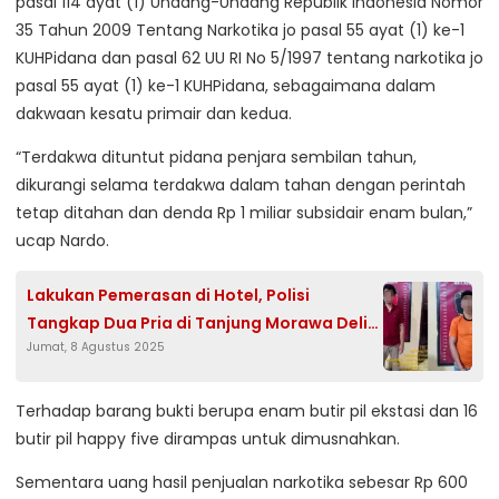
pasal 114 ayat (1) Undang-Undang Republik Indonesia Nomor
35 Tahun 2009 Tentang Narkotika jo pasal 55 ayat (1) ke-1
KUHPidana dan pasal 62 UU RI No 5/1997 tentang narkotika jo
pasal 55 ayat (1) ke-1 KUHPidana, sebagaimana dalam
dakwaan kesatu primair dan kedua.
“Terdakwa dituntut pidana penjara sembilan tahun,
dikurangi selama terdakwa dalam tahan dengan perintah
tetap ditahan dan denda Rp 1 miliar subsidair enam bulan,”
ucap Nardo.
Lakukan Pemerasan di Hotel, Polisi
Tangkap Dua Pria di Tanjung Morawa Deli
Jumat, 8 Agustus 2025
Serdang
Terhadap barang bukti berupa enam butir pil ekstasi dan 16
butir pil happy five dirampas untuk dimusnahkan.
Sementara uang hasil penjualan narkotika sebesar Rp 600