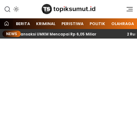
Memberitakan Seputar
Topik Sumut
Informasi di Sumatera Utara
dan Nasional
BERITA
KRIMINAL
PERISTIWA
POLITIK
OLAHRAGA
NEWS
t Transaksi UMKM Mencapai Rp 6,05 Miliar
2 Rumah Warg