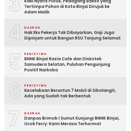
3
Kaki Nyaris Putus, Pedagang Bakso yang
Tertimpa Pohon di Kota Binjai Dirujuk ke
Adam Malik
4
DAERAH
Hak Eks Pekerja Tak Dibayarkan, Gaji Juga
Dipinjam untuk Bangun RSU Tanjung Selamat
5
PERISTIWA
BNNK Binjai Razia Cafe dan Diskotek
Samudera Selatan, Puluhan Pengunjung
Positif Narkoba
6
PERISTIWA
Kecelakaan Beruntun 7 Mobil di Sibolangit,
Ada yang Sudah tak Berbentuk
7
DAERAH
Danpas Brimob I Sumut Kunjungi BNNK Binjai,
Ucok Ferry: Kami Merasa Terhormat