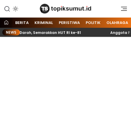
Memberitakan Seputar
Topik Sumut
Informasi di Sumatera Utara
dan Nasional
BERITA
KRIMINAL
PERISTIWA
POLITIK
OLAHRAGA
NEWS
g Darah, Semarakkan HUT RI ke-81
Anggota Paskibraka 