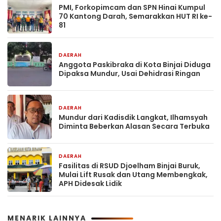
PMI, Forkopimcam dan SPN Hinai Kumpul
70 Kantong Darah, Semarakkan HUT RI ke-
81
DAERAH
22 jam yang lalu
Anggota Paskibraka di Kota Binjai Diduga
Dipaksa Mundur, Usai Dehidrasi Ringan
DAERAH
22 jam yang lalu
Mundur dari Kadisdik Langkat, Ilhamsyah
Diminta Beberkan Alasan Secara Terbuka
DAERAH
2 hari yang lalu
Fasilitas di RSUD Djoelham Binjai Buruk,
Mulai Lift Rusak dan Utang Membengkak,
APH Didesak Lidik
MENARIK LAINNYA