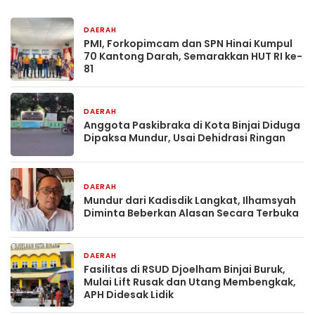
DAERAH
21 jam yang lalu
PMI, Forkopimcam dan SPN Hinai Kumpul
70 Kantong Darah, Semarakkan HUT RI ke-
81
DAERAH
22 jam yang lalu
Anggota Paskibraka di Kota Binjai Diduga
Dipaksa Mundur, Usai Dehidrasi Ringan
DAERAH
22 jam yang lalu
Mundur dari Kadisdik Langkat, Ilhamsyah
Diminta Beberkan Alasan Secara Terbuka
DAERAH
2 hari yang lalu
Fasilitas di RSUD Djoelham Binjai Buruk,
Mulai Lift Rusak dan Utang Membengkak,
APH Didesak Lidik