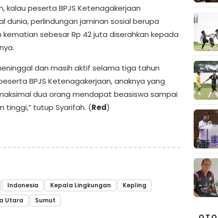
, kalau peserta BPJS Ketenagakerjaan
l dunia, perlindungan jaminan sosial berupa
 kematian sebesar Rp 42 juta diserahkan kepada
snya.
meninggal dan masih aktif selama tiga tahun
peserta BPJS Ketenagakerjaan, anaknya yang
maksimal dua orang mendapat beasiswa sampai
 tinggi,” tutup Syarifah. (
Red
)
Indonesia
Kepala Lingkungan
Kepling
a Utara
Sumut
OTO