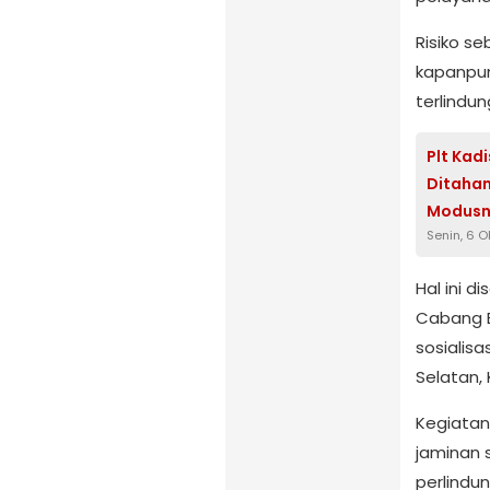
Risiko se
kapanpun
terlindu
Plt Kad
Ditahan
Modusn
Senin, 6 
Hal ini 
Cabang B
sosialisa
Selatan, 
Kegiatan
jaminan 
perlindu