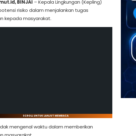
ut.id, BINJAI
– Kepala Lingkungan (Kepling)
 potensi risiko dalam menjalankan tugas
n kepada masyarakat.
SCROLL UNTUK LANJUT MEMBACA
idak mengenal waktu dalam memberikan
n masyarakat.