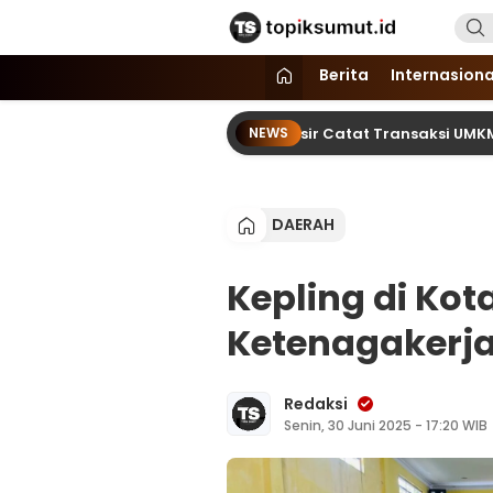
Topik Sumut
Memberitakan Seputar Informasi d
Berita
Internasiona
ao Toba Jou Jou 2026 di Samosir Catat Transaksi UMKM Mencapai
NEWS
DAERAH
Kepling di Kota
Ketenagakerja
Redaksi
Senin, 30 Juni 2025 - 17:20 WIB