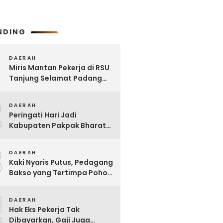
NDING
DAERAH
Miris Mantan Pekerja di RSU
Tanjung Selamat Padang
Tualang Tak Digaji Selama 7
2
Bulan
DAERAH
Peringati Hari Jadi
Kabupaten Pakpak Bharat
ke – 23, Wakil Ketua DPRD
3
Ajak Masyarakat Jaga Adat
DAERAH
dan Budaya
Kaki Nyaris Putus, Pedagang
Bakso yang Tertimpa Pohon
di Kota Binjai Dirujuk ke
4
Adam Malik
DAERAH
Hak Eks Pekerja Tak
Dibayarkan, Gaji Juga