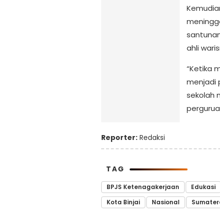
Kemudian
meningga
santunan
ahli wari
“Ketika 
menjadi 
sekolah 
perguruan
Reporter:
Redaksi
TAG
BPJS Ketenagakerjaan
Edukasi
Kota Binjai
Nasional
Sumater