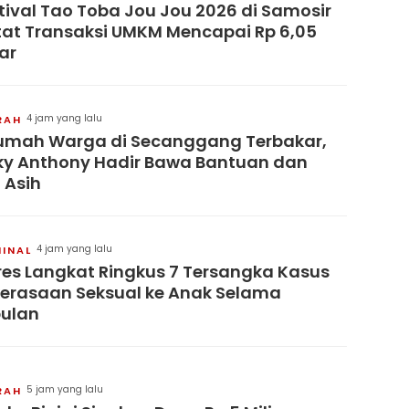
tival Tao Toba Jou Jou 2026 di Samosir
at Transaksi UMKM Mencapai Rp 6,05
iar
4 jam yang lalu
RAH
umah Warga di Secanggang Terbakar,
ky Anthony Hadir Bawa Bantuan dan
i Asih
4 jam yang lalu
MINAL
res Langkat Ringkus 7 Tersangka Kasus
erasaan Seksual ke Anak Selama
ulan
5 jam yang lalu
RAH