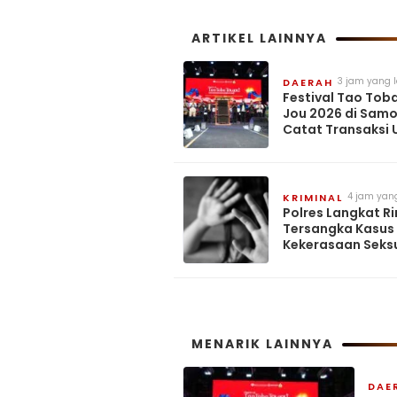
ARTIKEL LAINNYA
3 jam yang l
DAERAH
Festival Tao Tob
Jou 2026 di Samo
Catat Transaksi
Mencapai Rp 6,05
4 jam yang
KRIMINAL
Polres Langkat Ri
Tersangka Kasus
Kekerasaan Seksu
Anak Selama Seb
MENARIK LAINNYA
DAE