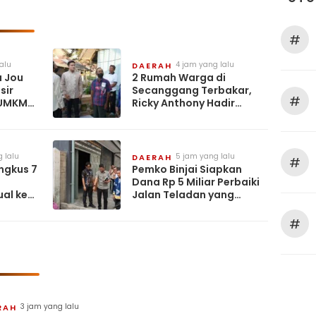
#
alu
4 jam yang lalu
DAERAH
a Jou
2 Rumah Warga di
sir
Secanggang Terbakar,
#
 UMKM
Ricky Anthony Hadir
 Miliar
Bawa Bantuan dan Tali
Asih
 lalu
5 jam yang lalu
DAERAH
#
ngkus 7
Pemko Binjai Siapkan
Dana Rp 5 Miliar Perbaiki
al ke
Jalan Teladan yang
ulan
Rusak Parah
#
3 jam yang lalu
RAH