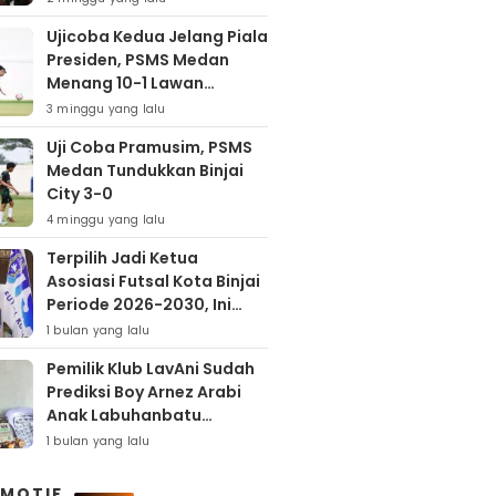
Ujicoba Kedua Jelang Piala
Presiden, PSMS Medan
Menang 10-1 Lawan
Muspika FC
3 minggu yang lalu
Uji Coba Pramusim, PSMS
Medan Tundukkan Binjai
City 3-0
4 minggu yang lalu
Terpilih Jadi Ketua
Asosiasi Futsal Kota Binjai
Periode 2026-2030, Ini
Target Samha Putra
1 bulan yang lalu
Husein
Pemilik Klub LavAni Sudah
Prediksi Boy Arnez Arabi
Anak Labuhanbatu
Tembus Level Asia
1 bulan yang lalu
MOTIF