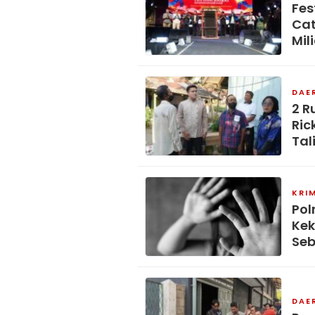
Fes
Cat
Mil
DAE
2 R
Ric
Tal
KRI
Pol
Kek
Seb
DAE