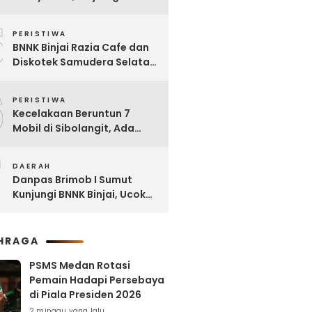
Dipinjam untuk Bangun RSU
5
Tanjung Selamat
PERISTIWA
BNNK Binjai Razia Cafe dan
Diskotek Samudera Selatan,
Puluhan Pengunjung Positif
6
Narkoba
PERISTIWA
Kecelakaan Beruntun 7
Mobil di Sibolangit, Ada
yang Sudah tak Berbentuk
7
DAERAH
Danpas Brimob I Sumut
Kunjungi BNNK Binjai, Ucok
Ferry: Kami Merasa
Terhormat
HRAGA
PSMS Medan Rotasi
Pemain Hadapi Persebaya
di Piala Presiden 2026
2 minggu yang lalu