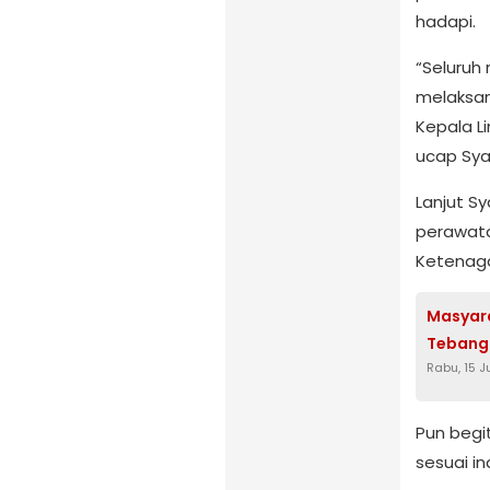
hadapi.
“Seluruh
melaksan
Kepala L
ucap Syar
Lanjut Sy
perawata
Ketenaga
Masyara
Tebang 
Rabu, 15 J
Pun begit
sesuai in