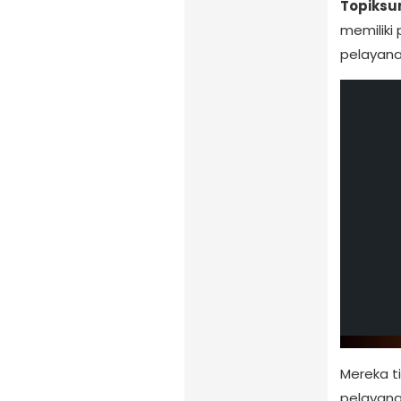
Topiksum
memiliki
pelayana
Mereka t
pelayana