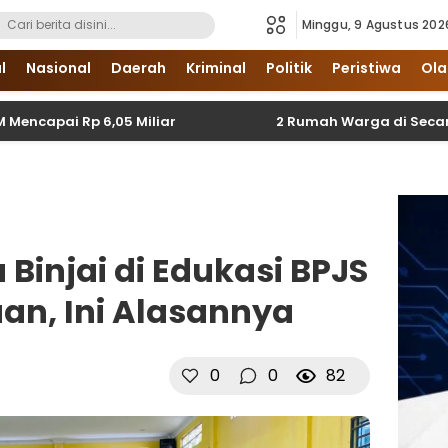
Minggu, 9 Agustus 202
i Sumatera Utara dan Nasional
l
Nasional
Daerah
Kriminal
Politik
Peristiwa
Ola
 Rp 6,05 Miliar
2 Rumah Warga di Secanggang Ter
 Binjai di Edukasi BPJS
an, Ini Alasannya
0
0
82