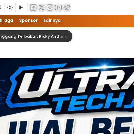
6
hraga
Sponsor
Lainnya
bakar, Ricky Anthony Hadir Bawa Bantuan dan Tali Asih