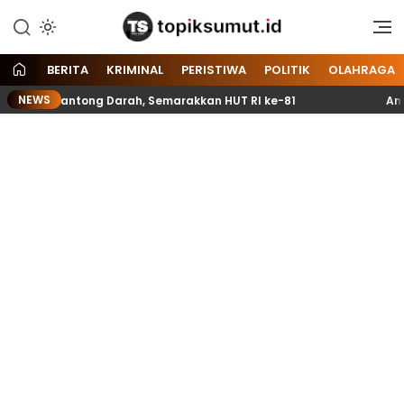
Memberitakan Seputar
Topik Sumut
Informasi di Sumatera Utara
dan Nasional
BERITA
KRIMINAL
PERISTIWA
POLITIK
OLAHRAGA
NEWS
l 70 Kantong Darah, Semarakkan HUT RI ke-81
Anggota