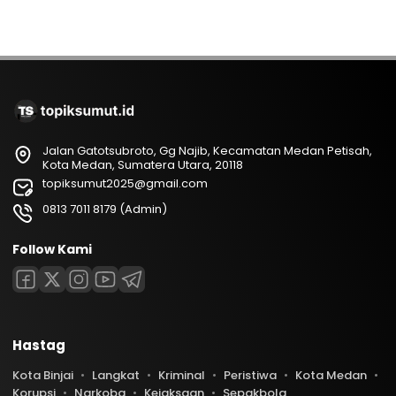
Jalan Gatotsubroto, Gg Najib, Kecamatan Medan Petisah,
Kota Medan, Sumatera Utara, 20118
topiksumut2025@gmail.com
0813 7011 8179 (Admin)
Follow Kami
Hastag
Kota Binjai
Langkat
Kriminal
Peristiwa
Kota Medan
Korupsi
Narkoba
Kejaksaan
Sepakbola