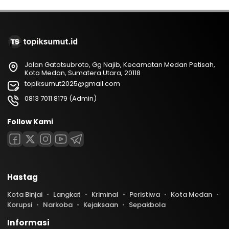
Jalan Gatotsubroto, Gg Najib, Kecamatan Medan Petisah,
Kota Medan, Sumatera Utara, 20118
topiksumut2025@gmail.com
0813 7011 8179 (Admin)
Follow Kami
Hastag
Kota Binjai
Langkat
Kriminal
Peristiwa
Kota Medan
Korupsi
Narkoba
Kejaksaan
Sepakbola
Informasi