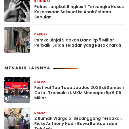
KRIMINAL
2 jam yang lalu
Polres Langkat Ringkus 7 Tersangka Kasus
Kekerasaan Seksual ke Anak Selama
Sebulan
DAERAH
2 jam yang lalu
Pemko Binjai Siapkan Dana Rp 5 Miliar
Perbaiki Jalan Teladan yang Rusak Parah
MENARIK LAINNYA
DAERAH
1 jam yang lalu
Festival Tao Toba Jou Jou 2026 di Samosir
Catat Transaksi UMKM Mencapai Rp 6,05
Miliar
DAERAH
1 jam yang lalu
2 Rumah Warga di Secanggang Terbakar,
Ricky Anthony Hadir Bawa Bantuan dan
Tali Asih