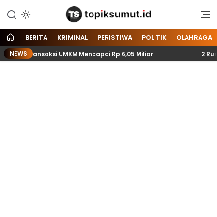
Memberitakan Seputar
Topik Sumut
Informasi di Sumatera Utara
dan Nasional
BERITA
KRIMINAL
PERISTIWA
POLITIK
OLAHRAGA
NEWS
t Transaksi UMKM Mencapai Rp 6,05 Miliar
2 Rumah War