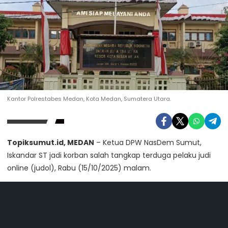
Kantor Polrestabes Medan, Kota Medan, Sumatera Utara.
Topiksumut.id, MEDAN
– Ketua DPW NasDem Sumut,
Iskandar ST jadi korban salah tangkap terduga pelaku judi
online (judol), Rabu (15/10/2025) malam.