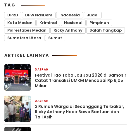
TAG
DPRD
DPW NasDem
Indonesia
Judol
Kota Medan
Kriminal
Nasional
Pimpinan
Polrestabes Medan
Ricky Anthony
Salah Tangkap
Sumatera Utara
Sumut
ARTIKEL LAINNYA
DAERAH
1 jam yang lalu
Festival Tao Toba Jou Jou 2026 di Samosir
Catat Transaksi UMKM Mencapai Rp 6,05
Miliar
DAERAH
1 jam yang lalu
2 Rumah Warga di Secanggang Terbakar,
Ricky Anthony Hadir Bawa Bantuan dan
Tali Asih