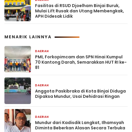
1 hari yang lalu
Fasilitas di RSUD Djoelham Binjai Buruk,
Mulai Lift Rusak dan Utang Membengkak,
APH Didesak Lidik
MENARIK LAINNYA
DAERAH
57 menit yang lalu
PMI, Forkopimcam dan SPN Hinai Kumpul
70 Kantong Darah, Semarakkan HUT RI ke-
81
DAERAH
1 jam yang lalu
Anggota Paskibraka di Kota Binjai Diduga
Dipaksa Mundur, Usai Dehidrasi Ringan
DAERAH
1 jam yang lalu
Mundur dari Kadisdik Langkat, Ilhamsyah
Diminta Beberkan Alasan Secara Terbuka