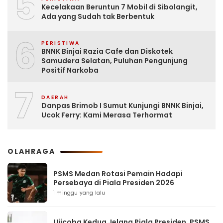
5
Kecelakaan Beruntun 7 Mobil di Sibolangit,
Ada yang Sudah tak Berbentuk
6
PERISTIWA
BNNK Binjai Razia Cafe dan Diskotek
Samudera Selatan, Puluhan Pengunjung
Positif Narkoba
7
DAERAH
Danpas Brimob I Sumut Kunjungi BNNK Binjai,
Ucok Ferry: Kami Merasa Terhormat
OLAHRAGA
PSMS Medan Rotasi Pemain Hadapi
Persebaya di Piala Presiden 2026
1 minggu yang lalu
Ujicoba Kedua Jelang Piala Presiden, PSMS