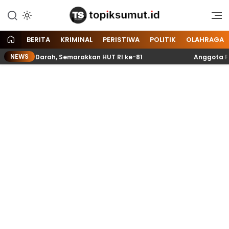
Memberitakan Seputar
Topik Sumut
Informasi di Sumatera Utara
dan Nasional
BERITA
KRIMINAL
PERISTIWA
POLITIK
OLAHRAGA
NEWS
ng Darah, Semarakkan HUT RI ke-81
Anggota Paskibrak