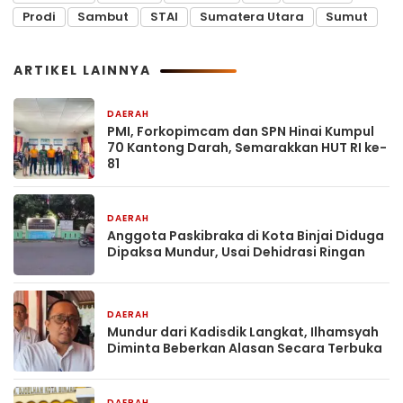
Prodi
Sambut
STAI
Sumatera Utara
Sumut
ARTIKEL LAINNYA
DAERAH
57 menit yang lalu
PMI, Forkopimcam dan SPN Hinai Kumpul
70 Kantong Darah, Semarakkan HUT RI ke-
81
DAERAH
1 jam yang lalu
Anggota Paskibraka di Kota Binjai Diduga
Dipaksa Mundur, Usai Dehidrasi Ringan
DAERAH
1 jam yang lalu
Mundur dari Kadisdik Langkat, Ilhamsyah
Diminta Beberkan Alasan Secara Terbuka
DAERAH