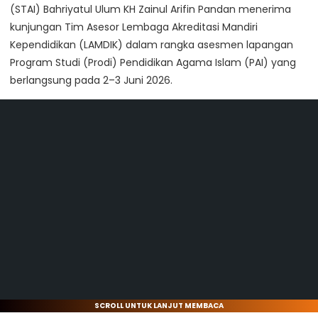
(STAI) Bahriyatul Ulum KH Zainul Arifin Pandan menerima
kunjungan Tim Asesor Lembaga Akreditasi Mandiri
Kependidikan (LAMDIK) dalam rangka asesmen lapangan
Program Studi (Prodi) Pendidikan Agama Islam (PAI) yang
berlangsung pada 2–3 Juni 2026.
SCROLL UNTUK LANJUT MEMBACA