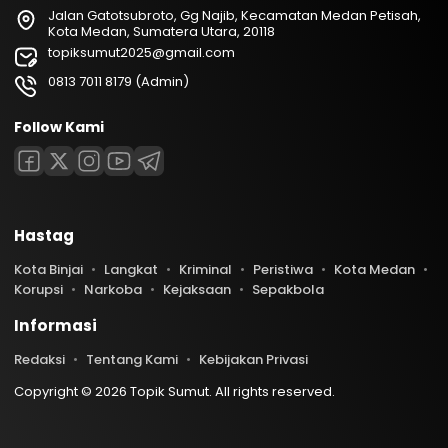
Jalan Gatotsubroto, Gg Najib, Kecamatan Medan Petisah,
Kota Medan, Sumatera Utara, 20118
topiksumut2025@gmail.com
0813 7011 8179 (Admin)
Follow Kami
Hastag
Kota Binjai
Langkat
Kriminal
Peristiwa
Kota Medan
Korupsi
Narkoba
Kejaksaan
Sepakbola
Informasi
Redaksi
Tentang Kami
Kebijakan Privasi
Copyright © 2026 Topik Sumut. All rights reserved.