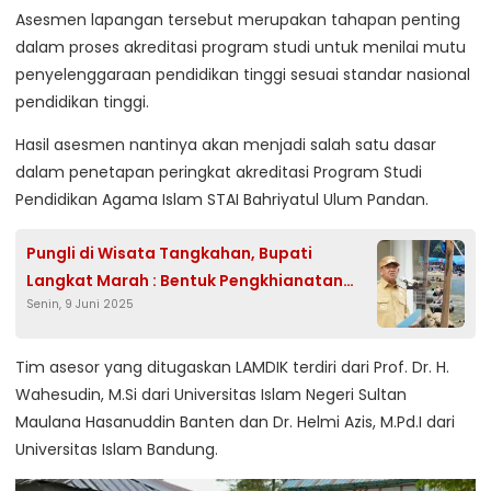
Asesmen lapangan tersebut merupakan tahapan penting
dalam proses akreditasi program studi untuk menilai mutu
penyelenggaraan pendidikan tinggi sesuai standar nasional
pendidikan tinggi.
Hasil asesmen nantinya akan menjadi salah satu dasar
dalam penetapan peringkat akreditasi Program Studi
Pendidikan Agama Islam STAI Bahriyatul Ulum Pandan.
Pungli di Wisata Tangkahan, Bupati
Langkat Marah : Bentuk Pengkhianatan
Senin, 9 Juni 2025
Terhadap Amanah Rakyat
Tim asesor yang ditugaskan LAMDIK terdiri dari Prof. Dr. H.
Wahesudin, M.Si dari Universitas Islam Negeri Sultan
Maulana Hasanuddin Banten dan Dr. Helmi Azis, M.Pd.I dari
Universitas Islam Bandung.