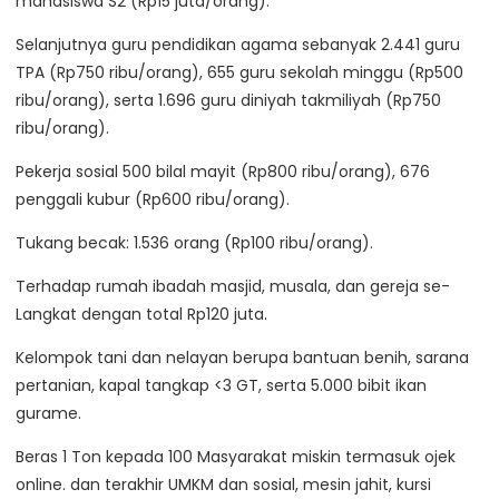
mahasiswa S2 (Rp15 juta/orang).
Selanjutnya guru pendidikan agama sebanyak 2.441 guru
TPA (Rp750 ribu/orang), 655 guru sekolah minggu (Rp500
ribu/orang), serta 1.696 guru diniyah takmiliyah (Rp750
ribu/orang).
Pekerja sosial 500 bilal mayit (Rp800 ribu/orang), 676
penggali kubur (Rp600 ribu/orang).
Tukang becak: 1.536 orang (Rp100 ribu/orang).
Terhadap rumah ibadah masjid, musala, dan gereja se-
Langkat dengan total Rp120 juta.
Kelompok tani dan nelayan berupa bantuan benih, sarana
pertanian, kapal tangkap <3 GT, serta 5.000 bibit ikan
gurame.
Beras 1 Ton kepada 100 Masyarakat miskin termasuk ojek
online. dan terakhir UMKM dan sosial, mesin jahit, kursi