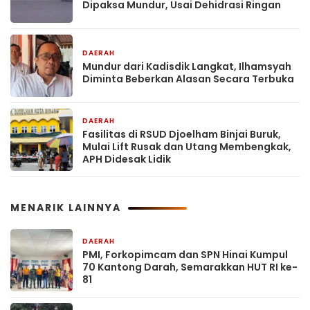
Dipaksa Mundur, Usai Dehidrasi Ringan
DAERAH
1 hari yang lalu
Mundur dari Kadisdik Langkat, Ilhamsyah
Diminta Beberkan Alasan Secara Terbuka
DAERAH
2 hari yang lalu
Fasilitas di RSUD Djoelham Binjai Buruk,
Mulai Lift Rusak dan Utang Membengkak,
APH Didesak Lidik
MENARIK LAINNYA
DAERAH
1 hari yang lalu
PMI, Forkopimcam dan SPN Hinai Kumpul
70 Kantong Darah, Semarakkan HUT RI ke-
81