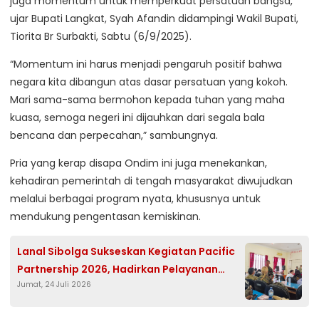
juga momentum untuk memperkuat persatuan bangsa,”
ujar Bupati Langkat, Syah Afandin didampingi Wakil Bupati,
Tiorita Br Surbakti, Sabtu (6/9/2025).
“Momentum ini harus menjadi pengaruh positif bahwa
negara kita dibangun atas dasar persatuan yang kokoh.
Mari sama-sama bermohon kepada tuhan yang maha
kuasa, semoga negeri ini dijauhkan dari segala bala
bencana dan perpecahan,” sambungnya.
Pria yang kerap disapa Ondim ini juga menekankan,
kehadiran pemerintah di tengah masyarakat diwujudkan
melalui berbagai program nyata, khususnya untuk
mendukung pengentasan kemiskinan.
Lanal Sibolga Sukseskan Kegiatan Pacific
Partnership 2026, Hadirkan Pelayanan
Jumat, 24 Juli 2026
Kesehatan