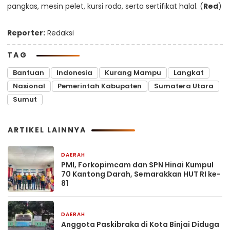
pangkas, mesin pelet, kursi roda, serta sertifikat halal. (
Red
)
Reporter:
Redaksi
TAG
Bantuan
Indonesia
Kurang Mampu
Langkat
Nasional
Pemerintah Kabupaten
Sumatera Utara
Sumut
ARTIKEL LAINNYA
DAERAH
1 hari yang lalu
PMI, Forkopimcam dan SPN Hinai Kumpul
70 Kantong Darah, Semarakkan HUT RI ke-
81
DAERAH
1 hari yang lalu
Anggota Paskibraka di Kota Binjai Diduga