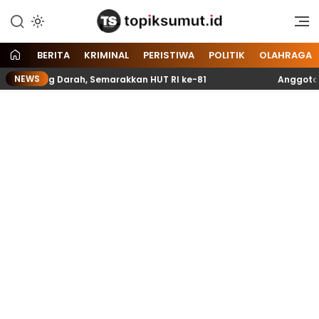
Memberitakan Seputar
Topik Sumut
Informasi di Sumatera Utara
dan Nasional
BERITA
KRIMINAL
PERISTIWA
POLITIK
OLAHRAGA
NEWS
ng Darah, Semarakkan HUT RI ke-81
Anggota Paskibrak