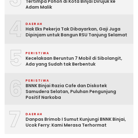
Tertimpa Pohon di Kota Binjai Dirujuk ke
Adam Malik
4
DAERAH
Hak Eks Pekerja Tak Dibayarkan, Gaji Juga
Dipinjam untuk Bangun RSU Tanjung Selamat
5
PERISTIWA
Kecelakaan Beruntun 7 Mobil di Sibolangit,
Ada yang Sudah tak Berbentuk
6
PERISTIWA
BNNK Binjai Razia Cafe dan Diskotek
Samudera Selatan, Puluhan Pengunjung
Positif Narkoba
7
DAERAH
Danpas Brimob I Sumut Kunjungi BNNK Binjai,
Ucok Ferry: Kami Merasa Terhormat