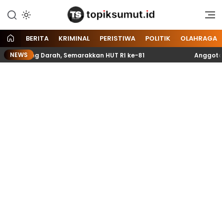
Memberitakan Seputar
Topik Sumut
Informasi di Sumatera Utara
dan Nasional
BERITA
KRIMINAL
PERISTIWA
POLITIK
OLAHRAGA
NEWS
tong Darah, Semarakkan HUT RI ke-81
Anggota Paskibr