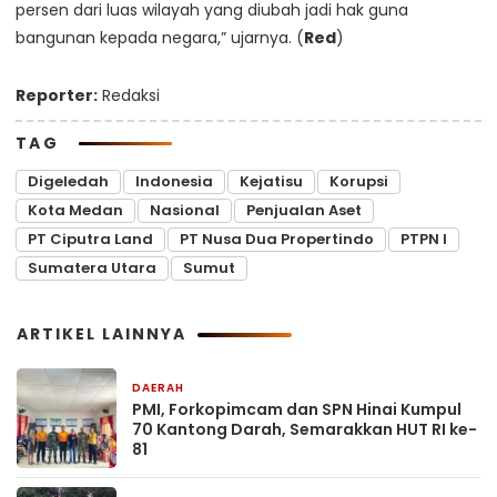
persen dari luas wilayah yang diubah jadi hak guna
bangunan kepada negara,” ujarnya. (
Red
)
Reporter:
Redaksi
TAG
Digeledah
Indonesia
Kejatisu
Korupsi
Kota Medan
Nasional
Penjualan Aset
PT Ciputra Land
PT Nusa Dua Propertindo
PTPN I
Sumatera Utara
Sumut
ARTIKEL LAINNYA
DAERAH
1 hari yang lalu
PMI, Forkopimcam dan SPN Hinai Kumpul
70 Kantong Darah, Semarakkan HUT RI ke-
81