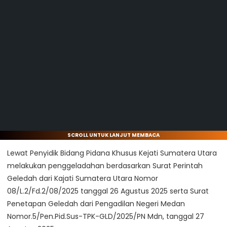
SCROLL UNTUK LANJUT MEMBACA
Lewat Penyidik Bidang Pidana Khusus Kejati Sumatera Utara
melakukan penggeladahan berdasarkan Surat Perintah
Geledah dari Kajati Sumatera Utara Nomor
08/L.2/Fd.2/08/2025 tanggal 26 Agustus 2025 serta Surat
Penetapan Geledah dari Pengadilan Negeri Medan
Nomor.5/Pen.Pid.Sus-TPK-GLD/2025/PN Mdn, tanggal 27