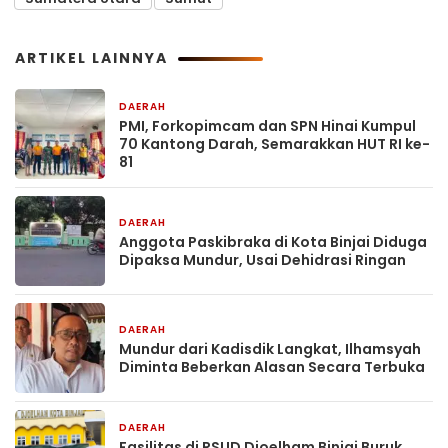
ARTIKEL LAINNYA
DAERAH
3 jam yang lalu
PMI, Forkopimcam dan SPN Hinai Kumpul
70 Kantong Darah, Semarakkan HUT RI ke-
81
DAERAH
4 jam yang lalu
Anggota Paskibraka di Kota Binjai Diduga
Dipaksa Mundur, Usai Dehidrasi Ringan
DAERAH
4 jam yang lalu
Mundur dari Kadisdik Langkat, Ilhamsyah
Diminta Beberkan Alasan Secara Terbuka
DAERAH
1 hari yang lalu
Fasilitas di RSUD Djoelham Binjai Buruk,