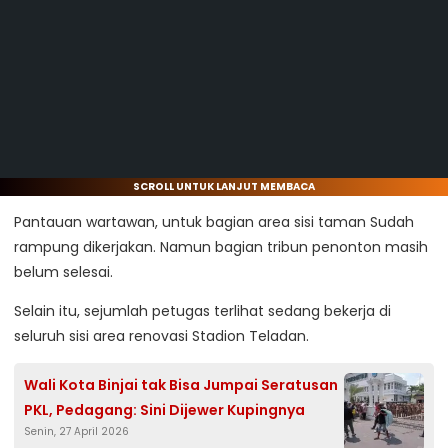
SCROLL UNTUK LANJUT MEMBACA
Pantauan wartawan, untuk bagian area sisi taman Sudah
rampung dikerjakan. Namun bagian tribun penonton masih
belum selesai.
Selain itu, sejumlah petugas terlihat sedang bekerja di
seluruh sisi area renovasi Stadion Teladan.
Wali Kota Binjai tak Bisa Jumpai Seratusan
PKL, Pedagang: Sini Dijewer Kupingnya
Senin, 27 April 2026