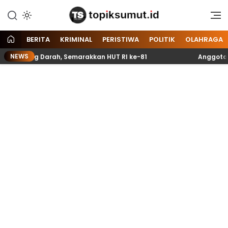
Memberitakan Seputar
Topik Sumut
Informasi di Sumatera Utara
dan Nasional
BERITA
KRIMINAL
PERISTIWA
POLITIK
OLAHRAGA
NEWS
ong Darah, Semarakkan HUT RI ke-81
Anggota Paskibra