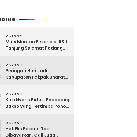
NDING
DAERAH
Miris Mantan Pekerja di RSU
Tanjung Selamat Padang
Tualang Tak Digaji Selama 7
2
Bulan
DAERAH
Peringati Hari Jadi
Kabupaten Pakpak Bharat
ke – 23, Wakil Ketua DPRD
3
Ajak Masyarakat Jaga Adat
DAERAH
dan Budaya
Kaki Nyaris Putus, Pedagang
Bakso yang Tertimpa Pohon
di Kota Binjai Dirujuk ke
4
Adam Malik
DAERAH
Hak Eks Pekerja Tak
Dibayarkan, Gaji Juga