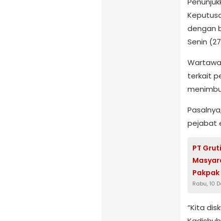
Penunjuk
Keputusa
dengan b
Senin (2
Wartawa
terkait 
menimbul
Pasalnya
pejabat e
PT Grut
Masyara
Pakpak
Rabu, 10 
“Kita disk
Kadishub,