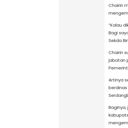
Chairin 
mengemba
“Kalau di
Bagi saya
Sekda Bin
Chairin 
jabatan 
Pemerint
Artinya 
berdinas
Serdangb
Baginya,
kabupat
mengemba