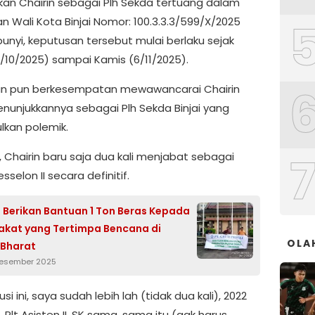
kan Chairin sebagai Plh Sekda tertuang dalam
n Wali Kota Binjai Nomor: 100.3.3.3/599/X/2025
unyi, keputusan tersebut mulai berlaku sejak
7/10/2025) sampai Kamis (6/11/2025).
n pun berkesempatan mewawancarai Chairin
penunjukkannya sebagai Plh Sekda Binjai yang
kan polemik.
, Chairin baru saja dua kali menjabat sebagai
sselon II secara definitif.
i Berikan Bantuan 1 Ton Beras Kepada
kat yang Tertimpa Bencana di
OLA
 Bharat
Desember 2025
usi ini, saya sudah lebih lah (tidak dua kali), 2022
 Plt Asisten II, SK sama, sama itu (gak harus