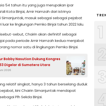
usia 54 tahun itu yang juga merupakan ipar
li Kota Binjai, Amir Hamzah dari istrinya
TRE
i Simanjuntak, masuk sebagai sebagai pejabat
1
i luar ke lingkungan Pemko Binjai tahun 2022 lalu.
sebut-sebut, Chairin akan definitif sebagai
njai pada periode Amir Hamzah kedua menjabat
orang nomor satu di lingkungan Pemko Binjai.
r Bobby Nasution Dukung Kongres
33 Digelar di Sumatera Utara
Juni 2026
ng relatif singkat, hanya 3 tahun berselang duduk
pejabat, kini Chairin Simanjuntak mendapat
ebagai Plh Sekda Binjai.