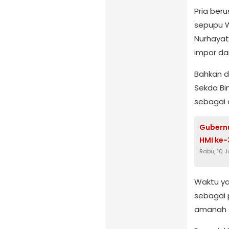
Pria ber
sepupu Wa
Nurhayat
impor dar
Bahkan di
Sekda Bi
sebagai 
Gubernu
HMI ke-
Rabu, 10 
Waktu ya
sebagai 
amanah s