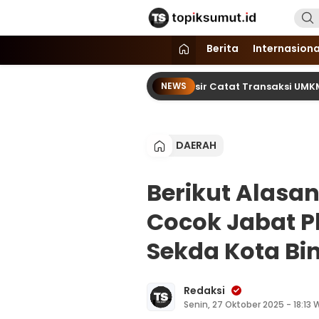
Topik Sumut
Memberitakan Seputar Informasi d
Berita
Internasiona
Tao Toba Jou Jou 2026 di Samosir Catat Transaksi UMKM Mencapa
NEWS
DAERAH
Berikut Alasa
Cocok Jabat Pl
Sekda Kota Bin
Redaksi
Senin, 27 Oktober 2025 - 18:13 