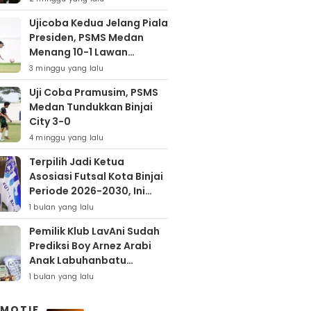
Ujicoba Kedua Jelang Piala
Presiden, PSMS Medan
Menang 10-1 Lawan
Muspika FC
3 minggu yang lalu
Uji Coba Pramusim, PSMS
Medan Tundukkan Binjai
City 3-0
4 minggu yang lalu
Terpilih Jadi Ketua
Asosiasi Futsal Kota Binjai
Periode 2026-2030, Ini
Target Samha Putra
1 bulan yang lalu
Husein
Pemilik Klub LavAni Sudah
Prediksi Boy Arnez Arabi
Anak Labuhanbatu
Tembus Level Asia
1 bulan yang lalu
MOTIF