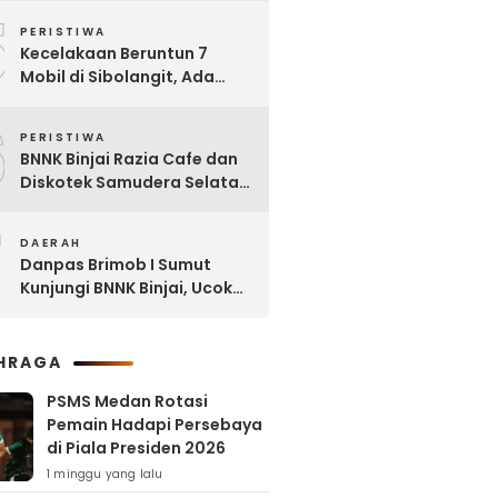
5
Tanjung Selamat
PERISTIWA
Kecelakaan Beruntun 7
Mobil di Sibolangit, Ada
yang Sudah tak Berbentuk
6
PERISTIWA
BNNK Binjai Razia Cafe dan
Diskotek Samudera Selatan,
Puluhan Pengunjung Positif
7
Narkoba
DAERAH
Danpas Brimob I Sumut
Kunjungi BNNK Binjai, Ucok
Ferry: Kami Merasa
Terhormat
HRAGA
PSMS Medan Rotasi
Pemain Hadapi Persebaya
di Piala Presiden 2026
1 minggu yang lalu