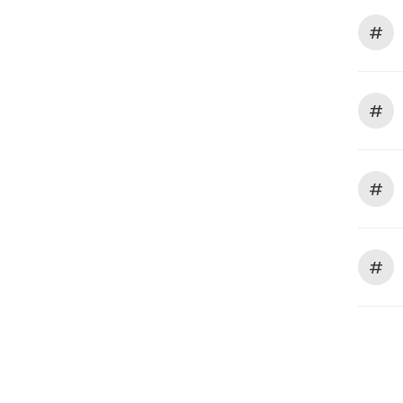
#
#
#
#