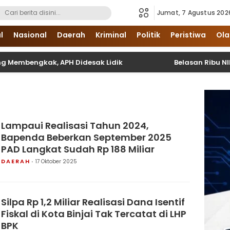
Jumat, 7 Agustus 202
i Sumatera Utara dan Nasional
l
Nasional
Daerah
Kriminal
Politik
Peristiwa
Ola
mbengkak, APH Didesak Lidik
Belasan Ribu NIK Belum
Lampaui Realisasi Tahun 2024,
Bapenda Beberkan September 2025
PAD Langkat Sudah Rp 188 Miliar
DAERAH
17 Oktober 2025
Silpa Rp 1,2 Miliar Realisasi Dana Isentif
Fiskal di Kota Binjai Tak Tercatat di LHP
BPK