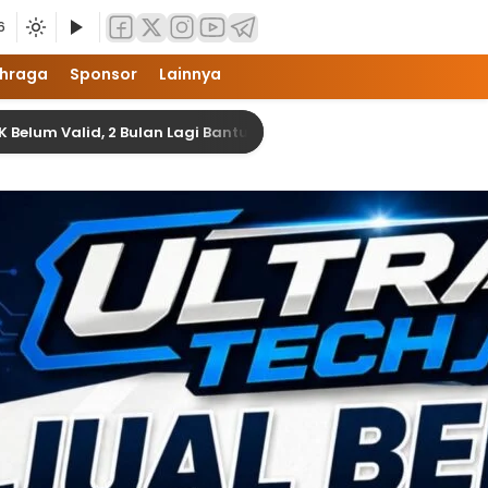
6
hraga
Sponsor
Lainnya
 Valid, 2 Bulan Lagi Bantuan Banjir di Langkat Akan Terealisasi