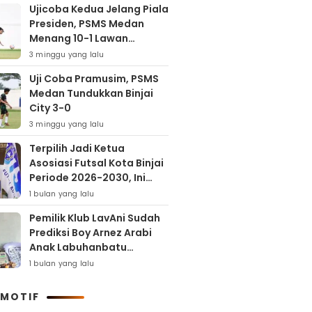
Ujicoba Kedua Jelang Piala
Presiden, PSMS Medan
Menang 10-1 Lawan
Muspika FC
3 minggu yang lalu
Uji Coba Pramusim, PSMS
Medan Tundukkan Binjai
City 3-0
3 minggu yang lalu
Terpilih Jadi Ketua
Asosiasi Futsal Kota Binjai
Periode 2026-2030, Ini
Target Samha Putra
1 bulan yang lalu
Husein
Pemilik Klub LavAni Sudah
Prediksi Boy Arnez Arabi
Anak Labuhanbatu
Tembus Level Asia
1 bulan yang lalu
MOTIF