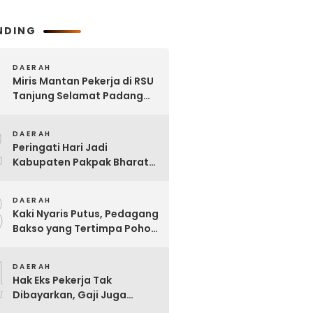
NDING
DAERAH
Miris Mantan Pekerja di RSU
Tanjung Selamat Padang
Tualang Tak Digaji Selama 7
2
Bulan
DAERAH
Peringati Hari Jadi
Kabupaten Pakpak Bharat
ke – 23, Wakil Ketua DPRD
3
Ajak Masyarakat Jaga Adat
DAERAH
dan Budaya
Kaki Nyaris Putus, Pedagang
Bakso yang Tertimpa Pohon
di Kota Binjai Dirujuk ke
4
Adam Malik
DAERAH
Hak Eks Pekerja Tak
Dibayarkan, Gaji Juga
Dipinjam untuk Bangun RSU