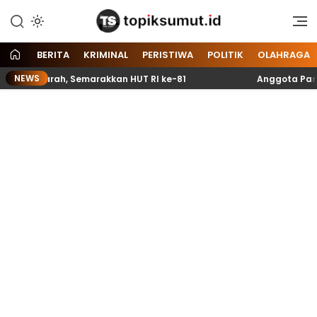
Memberitakan Seputar
Topik Sumut
Informasi di Sumatera Utara
dan Nasional
BERITA
KRIMINAL
PERISTIWA
POLITIK
OLAHRAGA
NEWS
ng Darah, Semarakkan HUT RI ke-81
Anggota Paskibrak