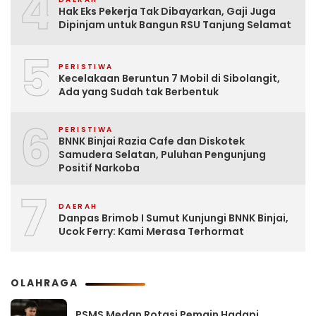
4
Hak Eks Pekerja Tak Dibayarkan, Gaji Juga
Dipinjam untuk Bangun RSU Tanjung Selamat
5
PERISTIWA
Kecelakaan Beruntun 7 Mobil di Sibolangit,
Ada yang Sudah tak Berbentuk
6
PERISTIWA
BNNK Binjai Razia Cafe dan Diskotek
Samudera Selatan, Puluhan Pengunjung
Positif Narkoba
7
DAERAH
Danpas Brimob I Sumut Kunjungi BNNK Binjai,
Ucok Ferry: Kami Merasa Terhormat
OLAHRAGA
PSMS Medan Rotasi Pemain Hadapi