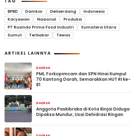
TAG
BPBD
Damkar
Deliserdang
Indonesia
Karyawan
Nasional
Produksi
PT Rusindo Prima Food Industri
Sumatera Utara
Sumut
Terbakar
Tewas
ARTIKEL LAINNYA
DAERAH
1 hari yang lalu
PMI, Forkopimcam dan SPN Hinai Kumpul
70 Kantong Darah, Semarakkan HUT RI ke-
81
DAERAH
1 hari yang lalu
Anggota Paskibraka di Kota Binjai Diduga
Dipaksa Mundur, Usai Dehidrasi Ringan
DAERAH
1 hari yang lalu