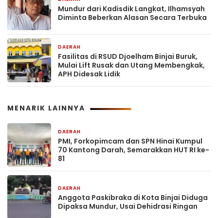
Mundur dari Kadisdik Langkat, Ilhamsyah
Diminta Beberkan Alasan Secara Terbuka
DAERAH
2 hari yang lalu
Fasilitas di RSUD Djoelham Binjai Buruk,
Mulai Lift Rusak dan Utang Membengkak,
APH Didesak Lidik
MENARIK LAINNYA
DAERAH
1 hari yang lalu
PMI, Forkopimcam dan SPN Hinai Kumpul
70 Kantong Darah, Semarakkan HUT RI ke-
81
DAERAH
1 hari yang lalu
Anggota Paskibraka di Kota Binjai Diduga
Dipaksa Mundur, Usai Dehidrasi Ringan