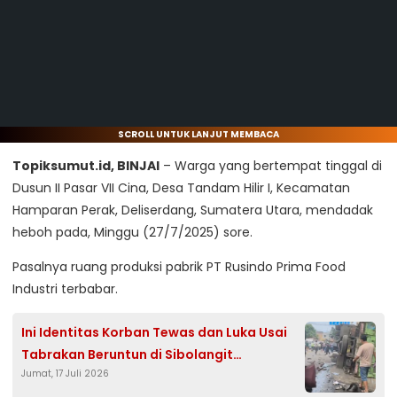
SCROLL UNTUK LANJUT MEMBACA
Topiksumut.id, BINJAI
– Warga yang bertempat tinggal di
Dusun II Pasar VII Cina, Desa Tandam Hilir I, Kecamatan
Hamparan Perak, Deliserdang, Sumatera Utara, mendadak
heboh pada, Minggu (27/7/2025) sore.
Pasalnya ruang produksi pabrik PT Rusindo Prima Food
Industri terbabar.
Ini Identitas Korban Tewas dan Luka Usai
Tabrakan Beruntun di Sibolangit
Jumat, 17 Juli 2026
Deliserdang