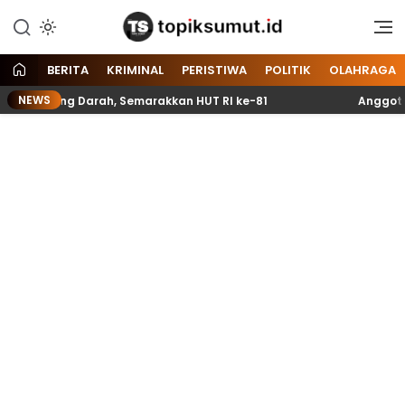
Memberitakan Seputar
Topik Sumut
Informasi di Sumatera Utara
dan Nasional
BERITA
KRIMINAL
PERISTIWA
POLITIK
OLAHRAGA
NEWS
ntong Darah, Semarakkan HUT RI ke-81
Anggota Paskibr