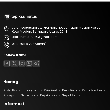
Jalan Gatotsubroto, Gg Najib, Kecamatan Medan Petisah,
Kota Medan, Sumatera Utara, 20118
topiksumut2025@gmail.com
0813 7011 8179 (Admin)
Follow Kami
Hastag
Kota Binjai
Langkat
Kriminal
Peristiwa
Kota Medan
Korupsi
Narkoba
Kejaksaan
Sepakbola
Informasi