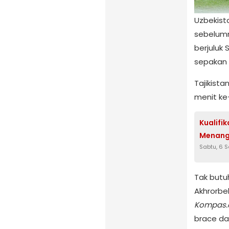
Uzbekista
sebelumn
berjuluk 
sepakan 
Tajikist
menit ke
Kualifik
Menang
Sabtu, 6 
Tak butu
Akhrorbek
Kompas
brace da