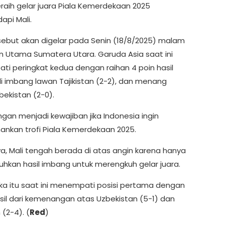
raih gelar juara Piala Kemerdekaan 2025
pi Mali.
sebut akan digelar pada Senin (18/8/2025) malam
on Utama Sumatera Utara. Garuda Asia saat ini
i peringkat kedua dengan raihan 4 poin hasil
li imbang lawan Tajikistan (2-2), dan menang
bekistan (2-0).
an menjadi kewajiban jika Indonesia ingin
kan trofi Piala Kemerdekaan 2025.
ya, Mali tengah berada di atas angin karena hanya
kan hasil imbang untuk merengkuh gelar juara.
rika itu saat ini menempati posisi pertama dengan
asil dari kemenangan atas Uzbekistan (5-1) dan
 (2-4). (
Red
)