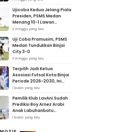
Ujicoba Kedua Jelang Piala
Presiden, PSMS Medan
Menang 10-1 Lawan
Muspika FC
3 minggu yang lalu
Uji Coba Pramusim, PSMS
Medan Tundukkan Binjai
City 3-0
3 minggu yang lalu
Terpilih Jadi Ketua
Asosiasi Futsal Kota Binjai
Periode 2026-2030, Ini
Target Samha Putra
1 bulan yang lalu
Husein
Pemilik Klub LavAni Sudah
Prediksi Boy Arnez Arabi
Anak Labuhanbatu
Tembus Level Asia
1 bulan yang lalu
MOTIF