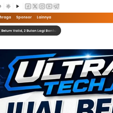
6
hraga
Sponsor
Lainnya
d, 2 Bulan Lagi Bantuan Banjir di Langkat Akan Terealisasi