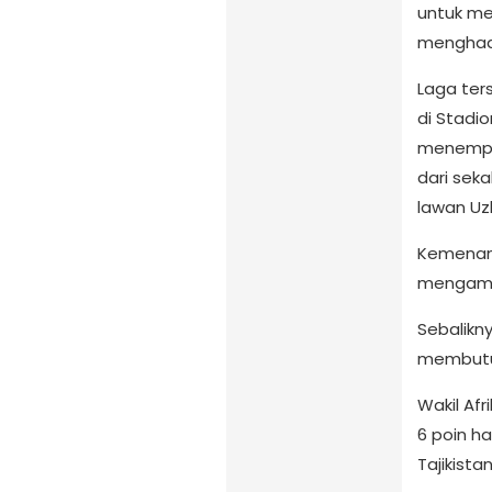
untuk me
menghada
Laga ter
di Stadi
menempat
dari seka
lawan Uz
Kemenang
mengaman
Sebalikn
membutuh
Wakil Af
6 poin h
Tajikistan