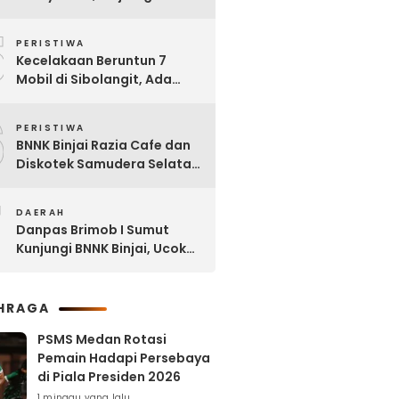
Dipinjam untuk Bangun RSU
5
Tanjung Selamat
PERISTIWA
Kecelakaan Beruntun 7
Mobil di Sibolangit, Ada
yang Sudah tak Berbentuk
6
PERISTIWA
BNNK Binjai Razia Cafe dan
Diskotek Samudera Selatan,
Puluhan Pengunjung Positif
7
Narkoba
DAERAH
Danpas Brimob I Sumut
Kunjungi BNNK Binjai, Ucok
Ferry: Kami Merasa
Terhormat
HRAGA
PSMS Medan Rotasi
Pemain Hadapi Persebaya
di Piala Presiden 2026
1 minggu yang lalu