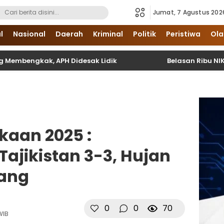
Jumat, 7 Agustus 202
i Sumatera Utara dan Nasional
l
Nasional
Daerah
Kriminal
Politik
Peristiwa
Ola
kak, APH Didesak Lidik
Belasan Ribu NIK Belum Vali
kaan 2025 :
Tajikistan 3-3, Hujan
dang
0
0
70
WIB