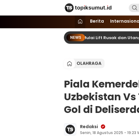
Topik Sumut
Memberitakan Seputar Informasi d
Berita
Internasiona
 RSUD Djoelham Binjai Buruk, Mulai Lift Rusak dan Utang Membeng
NEWS
OLAHRAGA
Piala Kemerde
Uzbekistan Vs 
Gol di Deliser
Redaksi
Senin, 18 Agustus 2025 - 19:23 