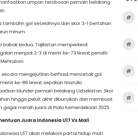
manfaatkan umpan terobosan pemain belakang
an.
#
a tambahn gol setelahnya dan skor 3-1 bertahan
urun minum.
#
 babak kedua, Tajikistan memperkecil
ggalan menjadi 2-3 di menit ke-73 lewat penalti
 Mehrubon.
#
an secara mengejutkan berhasil mencetak gol
i menit ke-86 lewat sepakan Nazrullo
tkan blunder pemain belakang Uzbekistan. Skor
#
ahan hingga peluit akhir dibunyikan dan membuat
m gagal meraih juara di Piala Kemerdekaan 2025.
entuan Juara Indonesia U17 Vs Mali
ndonesia U17 akan melakoni partai hidup mati