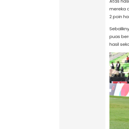
Atas hasi
mereka d
2 poin ha
Sebalikny
puas ber
hasil sek