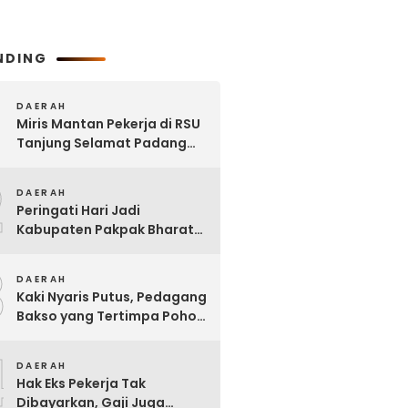
NDING
DAERAH
Miris Mantan Pekerja di RSU
Tanjung Selamat Padang
Tualang Tak Digaji Selama 7
2
Bulan
DAERAH
Peringati Hari Jadi
Kabupaten Pakpak Bharat
ke – 23, Wakil Ketua DPRD
3
Ajak Masyarakat Jaga Adat
DAERAH
dan Budaya
Kaki Nyaris Putus, Pedagang
Bakso yang Tertimpa Pohon
di Kota Binjai Dirujuk ke
4
Adam Malik
DAERAH
Hak Eks Pekerja Tak
Dibayarkan, Gaji Juga