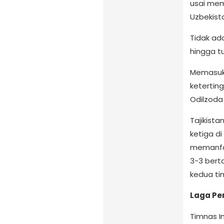
usai me
Uzbekist
Tidak ad
hingga t
Memasuki
ketertin
Odilzoda
Tajikist
ketiga d
memanfaa
3-3 bert
kedua ti
Laga Pen
Timnas I