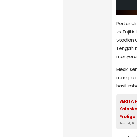
Pertandi
vs Tajiki
Stadion 
Tengah t
menyera
Meski se
mampu m
hasil imb
BERITA 
Kalahka
Proliga
Jumat, 16