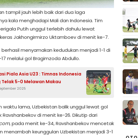
n tampil jauh lebih baik dari dua laga
ya kala menghadapi Mali dan Indonesia. Tim
Serigala Putih unggul terlebih dahulu lewat
keras Jakhongirmirzo Uktamboev di menit ke-7.
an berhasil menyamakan kedudukan menjadi 1-1 di
-17 melalui gol Bragimzoda Abdullo.
asi Piala Asia U23 : Timnas Indonesia
 Telak 5-0 Melawan Makau
September 2025
h waktu lama, Uzbekistan balik unggul lewat gol
 Ravshanbekov di menit ke-26. Dikutip dari
.com
, pada menit ke-34, Ravshanbekov mencetak
n menambah keunggulan Uzbekistan menjadi 3-1
OTO