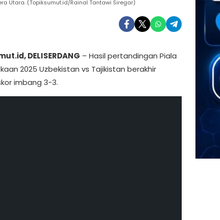
a Utara. (Topiksumut.id/Rainal Tantawi Siregar)
mut.id, DELISERDANG
– Hasil pertandingan Piala
aan 2025 Uzbekistan vs Tajikistan berakhir
kor imbang 3-3.