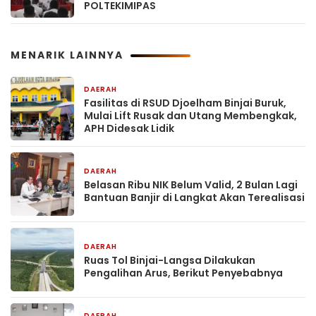
POLTEKIMIPAS
MENARIK LAINNYA
DAERAH
13 jam yang lalu
Fasilitas di RSUD Djoelham Binjai Buruk,
Mulai Lift Rusak dan Utang Membengkak,
APH Didesak Lidik
DAERAH
14 jam yang lalu
Belasan Ribu NIK Belum Valid, 2 Bulan Lagi
Bantuan Banjir di Langkat Akan Terealisasi
DAERAH
14 jam yang lalu
Ruas Tol Binjai-Langsa Dilakukan
Pengalihan Arus, Berikut Penyebabnya
DAERAH