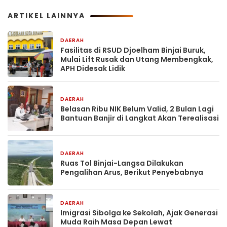
ARTIKEL LAINNYA
DAERAH
13 jam yang lalu
Fasilitas di RSUD Djoelham Binjai Buruk,
Mulai Lift Rusak dan Utang Membengkak,
APH Didesak Lidik
DAERAH
14 jam yang lalu
Belasan Ribu NIK Belum Valid, 2 Bulan Lagi
Bantuan Banjir di Langkat Akan Terealisasi
DAERAH
14 jam yang lalu
Ruas Tol Binjai-Langsa Dilakukan
Pengalihan Arus, Berikut Penyebabnya
DAERAH
1 hari yang lalu
Imigrasi Sibolga ke Sekolah, Ajak Generasi
Muda Raih Masa Depan Lewat