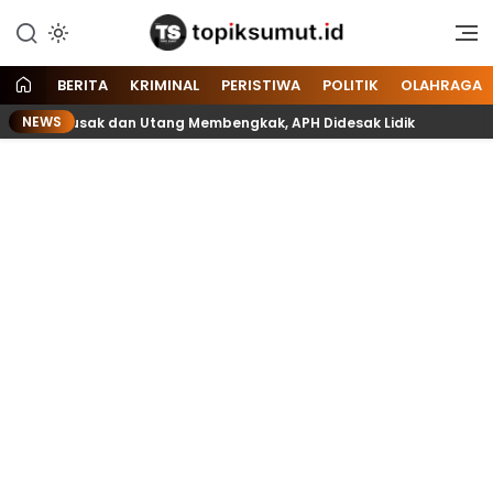
Memberitakan Seputar
Topik Sumut
Informasi di Sumatera Utara
dan Nasional
BERITA
KRIMINAL
PERISTIWA
POLITIK
OLAHRAGA
NEWS
i Lift Rusak dan Utang Membengkak, APH Didesak Lidik
B