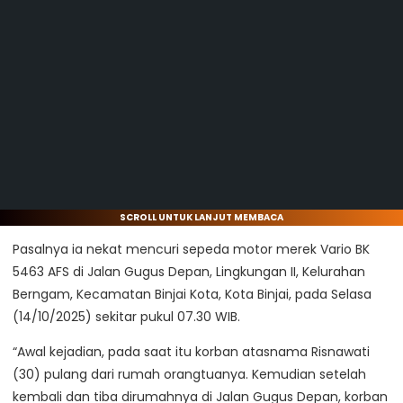
SCROLL UNTUK LANJUT MEMBACA
Pasalnya ia nekat mencuri sepeda motor merek Vario BK
5463 AFS di Jalan Gugus Depan, Lingkungan II, Kelurahan
Berngam, Kecamatan Binjai Kota, Kota Binjai, pada Selasa
(14/10/2025) sekitar pukul 07.30 WIB.
“Awal kejadian, pada saat itu korban atasnama Risnawati
(30) pulang dari rumah orangtuanya. Kemudian setelah
kembali dan tiba dirumahnya di Jalan Gugus Depan, korban