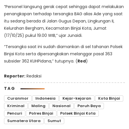
“Personel langsung gerak cepat sehingga dapat melakukan
penangkapan terhadap tersangka BAG alias Ade yang saat
itu sedang berada di Jalan Gugus Depan, Lingkungan II,
Kelurahan Bergham, Kecamatan Binjai Kota, Jumat
(17/10/25) pukul 19.00 WIB,” ujar Junaidi.
“Tersangka saat ini sudah diamankan di sel tahanan Polsek
Binjai Kota serta dipersangkakan melanggar pasal 363
subsider 362 KUHPidana,” tutupnya. (
Red
)
Reporter:
Redaksi
TAG
Curanmor
Indonesia
Kejar-kejaran
Kota Binjai
Kriminal
Maling
Nasional
Paruh Baya
Pencuri
Polres Binjai
Polsek Binjai Kota
Sumatera Utara
Sumut