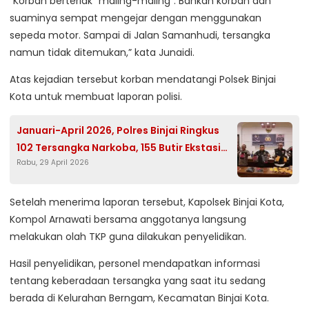
“Korban berteriak “maling-maling”. Bahkan korban dan
suaminya sempat mengejar dengan menggunakan
sepeda motor. Sampai di Jalan Samanhudi, tersangka
namun tidak ditemukan,” kata Junaidi.
Atas kejadian tersebut korban mendatangi Polsek Binjai
Kota untuk membuat laporan polisi.
Januari-April 2026, Polres Binjai Ringkus
102 Tersangka Narkoba, 155 Butir Ekstasi
Rabu, 29 April 2026
Disita
Setelah menerima laporan tersebut, Kapolsek Binjai Kota,
Kompol Arnawati bersama anggotanya langsung
melakukan olah TKP guna dilakukan penyelidikan.
Hasil penyelidikan, personel mendapatkan informasi
tentang keberadaan tersangka yang saat itu sedang
berada di Kelurahan Berngam, Kecamatan Binjai Kota.