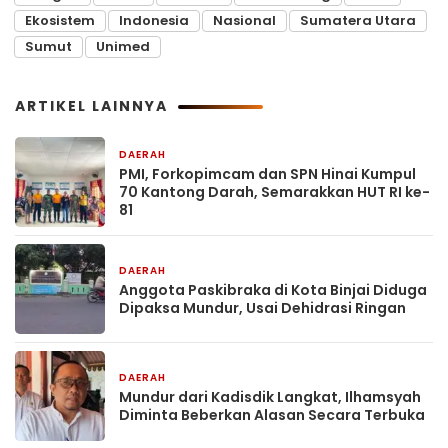
Ekosistem
Indonesia
Nasional
Sumatera Utara
Sumut
Unimed
ARTIKEL LAINNYA
DAERAH
3 jam yang lalu
PMI, Forkopimcam dan SPN Hinai Kumpul
70 Kantong Darah, Semarakkan HUT RI ke-
81
DAERAH
4 jam yang lalu
Anggota Paskibraka di Kota Binjai Diduga
Dipaksa Mundur, Usai Dehidrasi Ringan
DAERAH
4 jam yang lalu
Mundur dari Kadisdik Langkat, Ilhamsyah
Diminta Beberkan Alasan Secara Terbuka