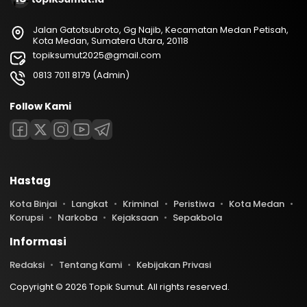
Jalan Gatotsubroto, Gg Najib, Kecamatan Medan Petisah,
Kota Medan, Sumatera Utara, 20118
topiksumut2025@gmail.com
0813 7011 8179 (Admin)
Follow Kami
Hastag
Kota Binjai
Langkat
Kriminal
Peristiwa
Kota Medan
Korupsi
Narkoba
Kejaksaan
Sepakbola
Informasi
Redaksi
Tentang Kami
Kebijakan Privasi
Copyright © 2026 Topik Sumut. All rights reserved.