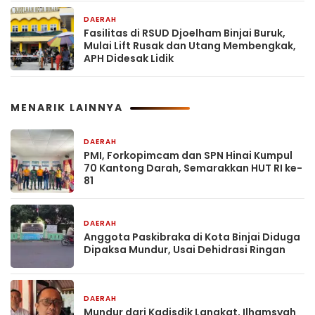
DAERAH
1 hari yang lalu
Fasilitas di RSUD Djoelham Binjai Buruk,
Mulai Lift Rusak dan Utang Membengkak,
APH Didesak Lidik
MENARIK LAINNYA
DAERAH
3 jam yang lalu
PMI, Forkopimcam dan SPN Hinai Kumpul
70 Kantong Darah, Semarakkan HUT RI ke-
81
DAERAH
4 jam yang lalu
Anggota Paskibraka di Kota Binjai Diduga
Dipaksa Mundur, Usai Dehidrasi Ringan
DAERAH
4 jam yang lalu
Mundur dari Kadisdik Langkat, Ilhamsyah