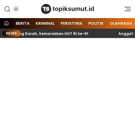
Memberitakan Seputar
Topik Sumut
Informasi di Sumatera Utara
dan Nasional
BERITA
KRIMINAL
PERISTIWA
POLITIK
OLAHRAGA
NEWS
ntong Darah, Semarakkan HUT RI ke-81
Anggota Paskibr