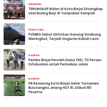
KRIMINAL
10 menit yang lalu
TERUNGKAP Bidan di Kota Binjai Ditangkap
Usai Buang Bayi di Tumpukan Sampah
PERISTIWA
17 menit yang lalu
PVMBG Sebut Aktivitas Gunung Sinabung
Meningkat, Terjadi Guguran Kubah Lava
DAERAH
29 menit yang lalu
Pemko Binjai Peroleh Dana TKD, 70 Persen
Difokuskan untuk Perbaikan Jalan
DAERAH
34 menit yang lalu
PB Kemenag Kota Binjai Gelar Turnamen
Bulutangkis Jelang HUT RI, Diikuti 80
Peserta