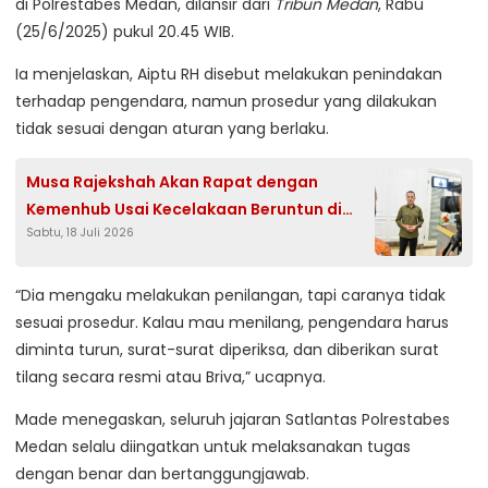
di Polrestabes Medan, dilansir dari
Tribun Medan
, Rabu
(25/6/2025) pukul 20.45 WIB.
Ia menjelaskan, Aiptu RH disebut melakukan penindakan
terhadap pengendara, namun prosedur yang dilakukan
tidak sesuai dengan aturan yang berlaku.
Musa Rajekshah Akan Rapat dengan
Kemenhub Usai Kecelakaan Beruntun di
Sabtu, 18 Juli 2026
Sibolangit
“Dia mengaku melakukan penilangan, tapi caranya tidak
sesuai prosedur. Kalau mau menilang, pengendara harus
diminta turun, surat-surat diperiksa, dan diberikan surat
tilang secara resmi atau Briva,” ucapnya.
Made menegaskan, seluruh jajaran Satlantas Polrestabes
Medan selalu diingatkan untuk melaksanakan tugas
dengan benar dan bertanggungjawab.