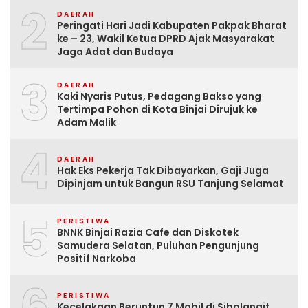
2
DAERAH
Peringati Hari Jadi Kabupaten Pakpak Bharat
ke – 23, Wakil Ketua DPRD Ajak Masyarakat
Jaga Adat dan Budaya
3
DAERAH
Kaki Nyaris Putus, Pedagang Bakso yang
Tertimpa Pohon di Kota Binjai Dirujuk ke
Adam Malik
4
DAERAH
Hak Eks Pekerja Tak Dibayarkan, Gaji Juga
Dipinjam untuk Bangun RSU Tanjung Selamat
5
PERISTIWA
BNNK Binjai Razia Cafe dan Diskotek
Samudera Selatan, Puluhan Pengunjung
Positif Narkoba
6
PERISTIWA
Kecelakaan Beruntun 7 Mobil di Sibolangit,