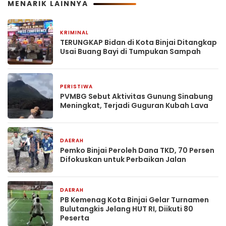
MENARIK LAINNYA
KRIMINAL
10 menit yang lalu
TERUNGKAP Bidan di Kota Binjai Ditangkap
Usai Buang Bayi di Tumpukan Sampah
PERISTIWA
17 menit yang lalu
PVMBG Sebut Aktivitas Gunung Sinabung
Meningkat, Terjadi Guguran Kubah Lava
DAERAH
29 menit yang lalu
Pemko Binjai Peroleh Dana TKD, 70 Persen
Difokuskan untuk Perbaikan Jalan
DAERAH
34 menit yang lalu
PB Kemenag Kota Binjai Gelar Turnamen
Bulutangkis Jelang HUT RI, Diikuti 80
Peserta