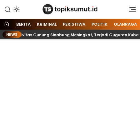
Memberitakan Seputar
Topik Sumut
Informasi di Sumatera Utara
dan Nasional
BERITA
KRIMINAL
PERISTIWA
POLITIK
OLAHRAGA
NEWS
tivitas Gunung Sinabung Meningkat, Terjadi Guguran Kubah Lava