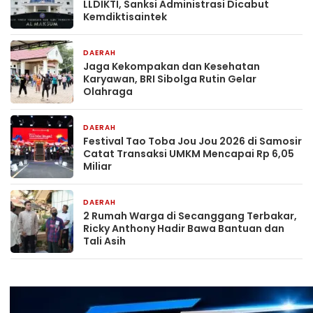
LLDIKTI, Sanksi Administrasi Dicabut
Kemdiktisaintek
DAERAH
15 jam yang lalu
Jaga Kekompakan dan Kesehatan
Karyawan, BRI Sibolga Rutin Gelar
Olahraga
DAERAH
22 jam yang lalu
Festival Tao Toba Jou Jou 2026 di Samosir
Catat Transaksi UMKM Mencapai Rp 6,05
Miliar
DAERAH
22 jam yang lalu
2 Rumah Warga di Secanggang Terbakar,
Ricky Anthony Hadir Bawa Bantuan dan
Tali Asih