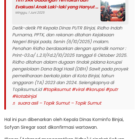
Tim SAR Gabungan Temukan dan
Evakuasi Anak Laki-laki yang Hanyut di
Minggu, 1 Juni 2025
Sungai Barumun
Detik-detik Plt Kepala Dinas PUTR Binjai, Ridho Indah
Purnama, PPTK, dan rekanan ditahan Kejaksaan
Negeri Binjai pada, Senin (6/10/2025) malam.
Penahan Ridho berdasarkan dengan sprindik nomor :
Print-03.a/ L.2.11/Fd.2/10/2025 tanggal 6 Oktober 2025.
Ridho ditahan dalam dugaan tindak pidana korupsi
pengelolaan Dana Bagi Hasil (DBH) Sawit pada proyek
pemeliharaan berkala jalan di Kota Binjai, tahun
anggaran (TA) 2023 dan 2024. Selengkapnya di
Topiksumut.id
#topiksumut
#viral
#korupsi
#putr
#kotabinjai
♬ suara asli – Topik Sumut – Topik Sumut
Hal ini pun dibenarkan oleh Kepala Dinas Kominfo Binjai,
Sofyan Siregar saat dikonfirmasi wartawan.