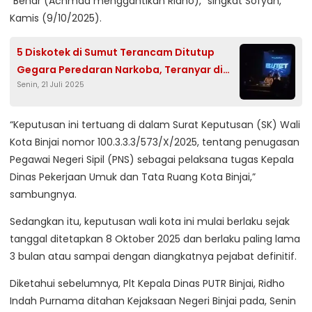
“Benar (Achmad menggantikan Ridho),” singkat Sofyan,
Kamis (9/10/2025).
5 Diskotek di Sumut Terancam Ditutup
Gegara Peredaran Narkoba, Teranyar di
Senin, 21 Juli 2025
Langkat dan Batu Bara
“Keputusan ini tertuang di dalam Surat Keputusan (SK) Wali
Kota Binjai nomor 100.3.3.3/573/X/2025, tentang penugasan
Pegawai Negeri Sipil (PNS) sebagai pelaksana tugas Kepala
Dinas Pekerjaan Umuk dan Tata Ruang Kota Binjai,”
sambungnya.
Sedangkan itu, keputusan wali kota ini mulai berlaku sejak
tanggal ditetapkan 8 Oktober 2025 dan berlaku paling lama
3 bulan atau sampai dengan diangkatnya pejabat definitif.
Diketahui sebelumnya, Plt Kepala Dinas PUTR Binjai, Ridho
Indah Purnama ditahan Kejaksaan Negeri Binjai pada, Senin