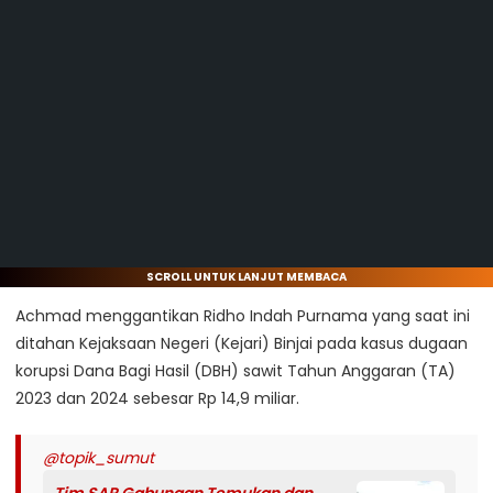
SCROLL UNTUK LANJUT MEMBACA
Achmad menggantikan Ridho Indah Purnama yang saat ini
ditahan Kejaksaan Negeri (Kejari) Binjai pada kasus dugaan
korupsi Dana Bagi Hasil (DBH) sawit Tahun Anggaran (TA)
2023 dan 2024 sebesar Rp 14,9 miliar.
@topik_sumut