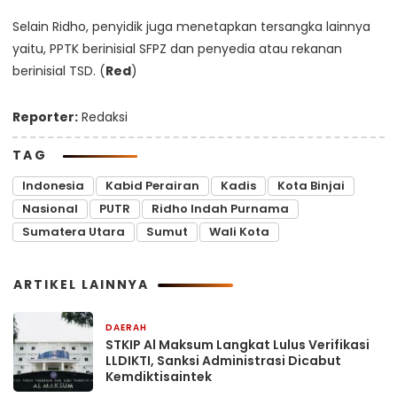
Selain Ridho, penyidik juga menetapkan tersangka lainnya
yaitu, PPTK berinisial SFPZ dan penyedia atau rekanan
berinisial TSD. (
Red
)
Reporter:
Redaksi
TAG
Indonesia
Kabid Perairan
Kadis
Kota Binjai
Nasional
PUTR
Ridho Indah Purnama
Sumatera Utara
Sumut
Wali Kota
ARTIKEL LAINNYA
DAERAH
46 menit yang lalu
STKIP Al Maksum Langkat Lulus Verifikasi
LLDIKTI, Sanksi Administrasi Dicabut
Kemdiktisaintek