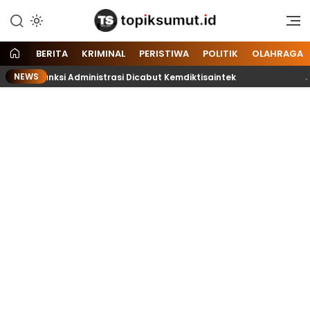
Memberitakan Seputar
Topik Sumut
Informasi di Sumatera Utara
dan Nasional
BERITA
KRIMINAL
PERISTIWA
POLITIK
OLAHRAGA
NEWS
Sanksi Administrasi Dicabut Kemdiktisaintek
Jaga Keko