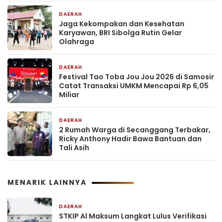
DAERAH
15 jam yang lalu
Jaga Kekompakan dan Kesehatan
Karyawan, BRI Sibolga Rutin Gelar
Olahraga
DAERAH
22 jam yang lalu
Festival Tao Toba Jou Jou 2026 di Samosir
Catat Transaksi UMKM Mencapai Rp 6,05
Miliar
DAERAH
22 jam yang lalu
2 Rumah Warga di Secanggang Terbakar,
Ricky Anthony Hadir Bawa Bantuan dan
Tali Asih
MENARIK LAINNYA
DAERAH
46 menit yang lalu
STKIP Al Maksum Langkat Lulus Verifikasi