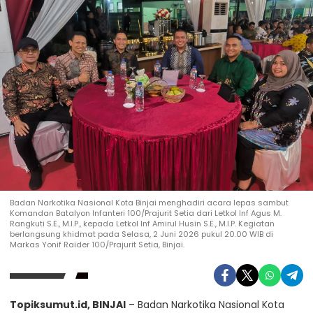
Badan Narkotika Nasional Kota Binjai menghadiri acara lepas sambut
Komandan Batalyon Infanteri 100/Prajurit Setia dari Letkol Inf Agus M.
Rangkuti S.E., M.I.P., kepada Letkol Inf Amirul Husin S.E., M.I.P. Kegiatan
berlangsung khidmat pada Selasa, 2 Juni 2026 pukul 20.00 WIB di
Markas Yonif Raider 100/Prajurit Setia, Binjai.
Topiksumut.id, BINJAI
– Badan Narkotika Nasional Kota