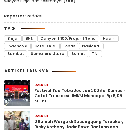
wilayah Binjai dan sekitarnya. (
red
)
Reporter:
Redaksi
TAG
Binjai
BNN
Danyonif 100/Prajurit Setia
Hadiri
Indonesia
Kota Binjai
Lepas
Nasional
Sambut
Sumatera Utara
Sumut
TNI
ARTIKEL LAINNYA
DAERAH
2 jam yang lalu
Festival Tao Toba Jou Jou 2026 di Samosir
Catat Transaksi UMKM Mencapai Rp 6,05
Miliar
DAERAH
2 jam yang lalu
2 Rumah Warga di Secanggang Terbakar,
Ricky Anthony Hadir Bawa Bantuan dan