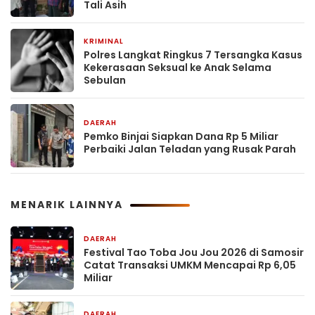
Tali Asih
KRIMINAL
2 jam yang lalu
Polres Langkat Ringkus 7 Tersangka Kasus
Kekerasaan Seksual ke Anak Selama
Sebulan
DAERAH
3 jam yang lalu
Pemko Binjai Siapkan Dana Rp 5 Miliar
Perbaiki Jalan Teladan yang Rusak Parah
MENARIK LAINNYA
DAERAH
2 jam yang lalu
Festival Tao Toba Jou Jou 2026 di Samosir
Catat Transaksi UMKM Mencapai Rp 6,05
Miliar
DAERAH
2 jam yang lalu