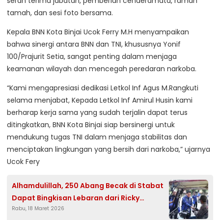
serah terima jabatan, pemberian cenderamata, ramah
tamah, dan sesi foto bersama.
Kepala BNN Kota Binjai Ucok Ferry M.H menyampaikan
bahwa sinergi antara BNN dan TNI, khususnya Yonif
100/Prajurit Setia, sangat penting dalam menjaga
keamanan wilayah dan mencegah peredaran narkoba.
“Kami mengapresiasi dedikasi Letkol Inf Agus M.Rangkuti
selama menjabat, Kepada Letkol Inf Amirul Husin kami
berharap kerja sama yang sudah terjalin dapat terus
ditingkatkan, BNN Kota Binjai siap bersinergi untuk
mendukung tugas TNI dalam menjaga stabilitas dan
menciptakan lingkungan yang bersih dari narkoba,” ujarnya
Ucok Fery
Alhamdulillah, 250 Abang Becak di Stabat
Dapat Bingkisan Lebaran dari Ricky
Rabu, 18 Maret 2026
Anthony