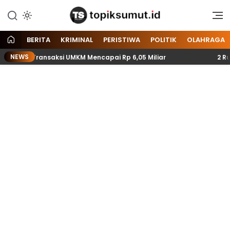
Memberitakan Seputar
Topik Sumut
Informasi di Sumatera Utara
dan Nasional
BERITA
KRIMINAL
PERISTIWA
POLITIK
OLAHRAGA
NEWS
t Transaksi UMKM Mencapai Rp 6,05 Miliar
2 Rumah War