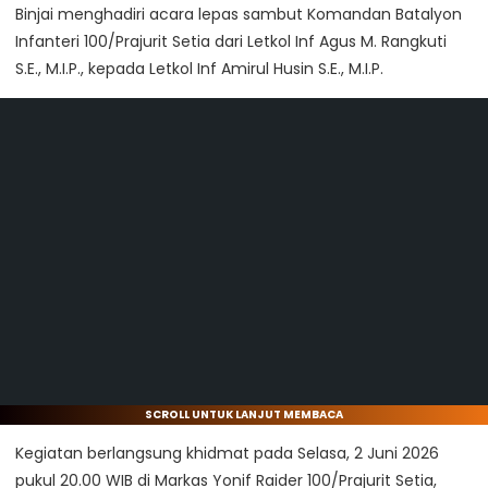
Binjai menghadiri acara lepas sambut Komandan Batalyon
Infanteri 100/Prajurit Setia dari Letkol Inf Agus M. Rangkuti
S.E., M.I.P., kepada Letkol Inf Amirul Husin S.E., M.I.P.
SCROLL UNTUK LANJUT MEMBACA
Kegiatan berlangsung khidmat pada Selasa, 2 Juni 2026
pukul 20.00 WIB di Markas Yonif Raider 100/Prajurit Setia,