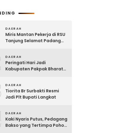
NDING
DAERAH
Miris Mantan Pekerja di RSU
Tanjung Selamat Padang
Tualang Tak Digaji Selama 7
2
Bulan
DAERAH
Peringati Hari Jadi
Kabupaten Pakpak Bharat
ke – 23, Wakil Ketua DPRD
3
Ajak Masyarakat Jaga Adat
DAERAH
dan Budaya
Tiorita Br Surbakti Resmi
Jadi Plt Bupati Langkat
4
DAERAH
Kaki Nyaris Putus, Pedagang
Bakso yang Tertimpa Pohon
di Kota Binjai Dirujuk ke