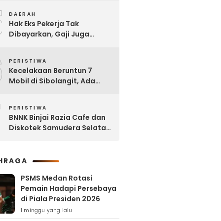
5
Adam Malik
DAERAH
Hak Eks Pekerja Tak
Dibayarkan, Gaji Juga
Dipinjam untuk Bangun RSU
6
Tanjung Selamat
PERISTIWA
Kecelakaan Beruntun 7
Mobil di Sibolangit, Ada
yang Sudah tak Berbentuk
7
PERISTIWA
BNNK Binjai Razia Cafe dan
Diskotek Samudera Selatan,
Puluhan Pengunjung Positif
Narkoba
HRAGA
PSMS Medan Rotasi
Pemain Hadapi Persebaya
di Piala Presiden 2026
1 minggu yang lalu