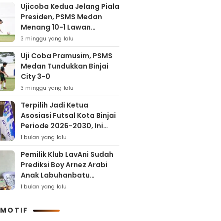
Ujicoba Kedua Jelang Piala
Presiden, PSMS Medan
Menang 10-1 Lawan
Muspika FC
3 minggu yang lalu
Uji Coba Pramusim, PSMS
Medan Tundukkan Binjai
City 3-0
3 minggu yang lalu
Terpilih Jadi Ketua
Asosiasi Futsal Kota Binjai
Periode 2026-2030, Ini
Target Samha Putra
1 bulan yang lalu
Husein
Pemilik Klub LavAni Sudah
Prediksi Boy Arnez Arabi
Anak Labuhanbatu
Tembus Level Asia
1 bulan yang lalu
MOTIF