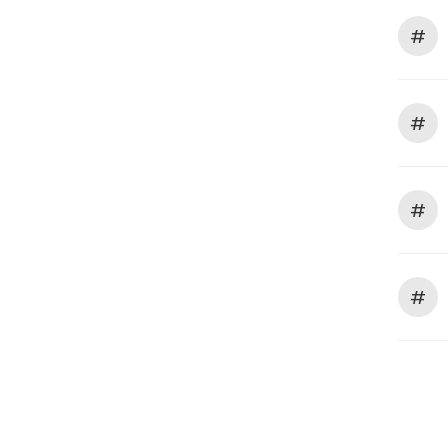
#
#
#
#