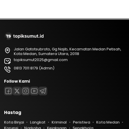
Jalan Gatotsubroto, Gg Najib, Kecamatan Medan Petisah,
Kota Medan, Sumatera Utara, 20118
topiksumut2025@gmail.com
0813 7011 8179 (Admin)
Follow Kami
Hastag
Kota Binjai
Langkat
Kriminal
Peristiwa
Kota Medan
Korupsi
Narkoba
Kejaksaan
Sepakbola