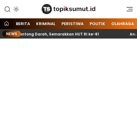
Memberitakan Seputar
Topik Sumut
Informasi di Sumatera Utara
dan Nasional
BERITA
KRIMINAL
PERISTIWA
POLITIK
OLAHRAGA
NEWS
 70 Kantong Darah, Semarakkan HUT RI ke-81
Anggota 