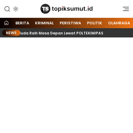
Memberitakan Seputar
Topik Sumut
Informasi di Sumatera Utara
dan Nasional
BERITA
KRIMINAL
PERISTIWA
POLITIK
OLAHRAGA
NEWS
nerasi Muda Raih Masa Depan Lewat POLTEKIMIPAS
KA S