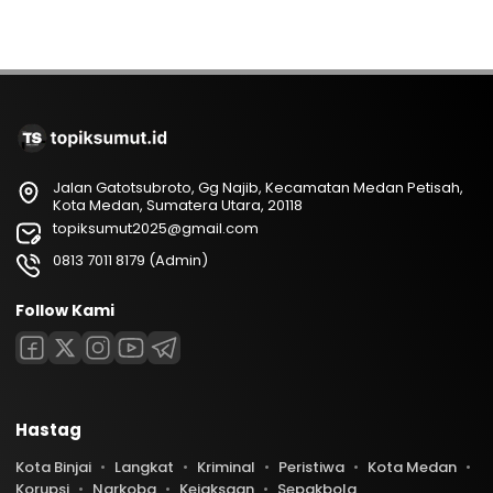
Jalan Gatotsubroto, Gg Najib, Kecamatan Medan Petisah,
Kota Medan, Sumatera Utara, 20118
topiksumut2025@gmail.com
0813 7011 8179 (Admin)
Follow Kami
Hastag
Kota Binjai
Langkat
Kriminal
Peristiwa
Kota Medan
Korupsi
Narkoba
Kejaksaan
Sepakbola