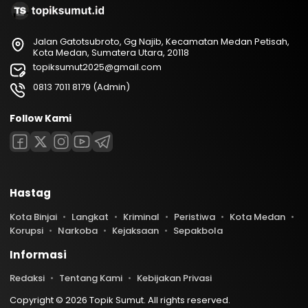
Jalan Gatotsubroto, Gg Najib, Kecamatan Medan Petisah,
Kota Medan, Sumatera Utara, 20118
topiksumut2025@gmail.com
0813 7011 8179 (Admin)
Follow Kami
Hastag
Kota Binjai
Langkat
Kriminal
Peristiwa
Kota Medan
Korupsi
Narkoba
Kejaksaan
Sepakbola
Informasi
Redaksi
Tentang Kami
Kebijakan Privasi
Copyright © 2026 Topik Sumut. All rights reserved.