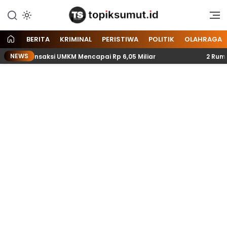
Memberitakan Seputar
Topik Sumut
Informasi di Sumatera Utara
dan Nasional
BERITA
KRIMINAL
PERISTIWA
POLITIK
OLAHRAGA
NEWS
Transaksi UMKM Mencapai Rp 6,05 Miliar
2 Rumah Warga 