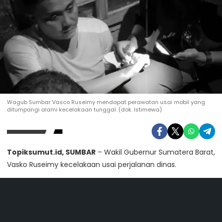
Wagub Sumbar Vasco Ruseimy mendapat perawatan usai mobil yang
ditumpangi alami kecelakaan tunggal. (dok. Istimewa)
Topiksumut.id, SUMBAR
– Wakil Gubernur Sumatera Barat,
Vasko Ruseimy kecelakaan usai perjalanan dinas.