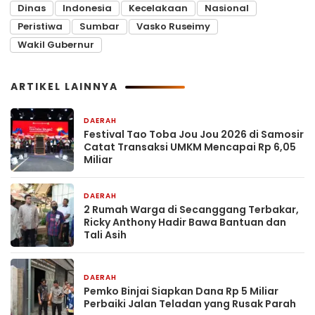
Dinas
Indonesia
Kecelakaan
Nasional
Peristiwa
Sumbar
Vasko Ruseimy
Wakil Gubernur
ARTIKEL LAINNYA
DAERAH
6 jam yang lalu
Festival Tao Toba Jou Jou 2026 di Samosir
Catat Transaksi UMKM Mencapai Rp 6,05
Miliar
DAERAH
6 jam yang lalu
2 Rumah Warga di Secanggang Terbakar,
Ricky Anthony Hadir Bawa Bantuan dan
Tali Asih
DAERAH
7 jam yang lalu
Pemko Binjai Siapkan Dana Rp 5 Miliar
Perbaiki Jalan Teladan yang Rusak Parah