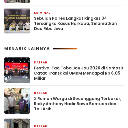
KRIMINAL
7 jam yang lalu
Sebulan Polres Langkat Ringkus 34
Tersangka Kasus Narkoba, Selamatkan
Dua Ribu Jiwa
MENARIK LAINNYA
DAERAH
6 jam yang lalu
Festival Tao Toba Jou Jou 2026 di Samosir
Catat Transaksi UMKM Mencapai Rp 6,05
Miliar
DAERAH
6 jam yang lalu
2 Rumah Warga di Secanggang Terbakar,
Ricky Anthony Hadir Bawa Bantuan dan
Tali Asih
DAERAH
7 jam yang lalu