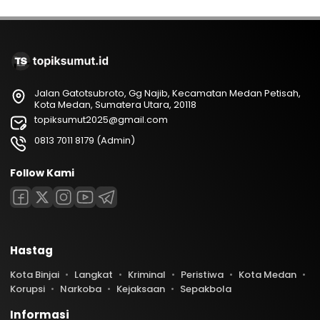
Jalan Gatotsubroto, Gg Najib, Kecamatan Medan Petisah,
Kota Medan, Sumatera Utara, 20118
topiksumut2025@gmail.com
0813 7011 8179 (Admin)
Follow Kami
Hastag
Kota Binjai
Langkat
Kriminal
Peristiwa
Kota Medan
Korupsi
Narkoba
Kejaksaan
Sepakbola
Informasi