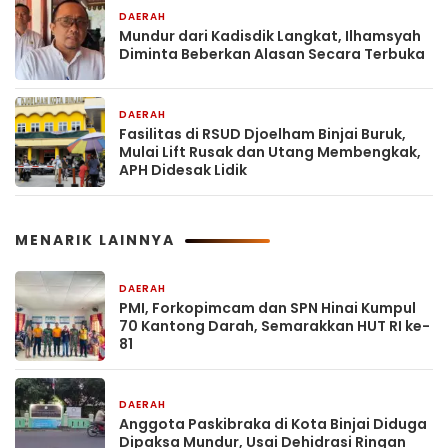
DAERAH
3 jam yang lalu
Mundur dari Kadisdik Langkat, Ilhamsyah
Diminta Beberkan Alasan Secara Terbuka
DAERAH
1 hari yang lalu
Fasilitas di RSUD Djoelham Binjai Buruk,
Mulai Lift Rusak dan Utang Membengkak,
APH Didesak Lidik
MENARIK LAINNYA
DAERAH
2 jam yang lalu
PMI, Forkopimcam dan SPN Hinai Kumpul
70 Kantong Darah, Semarakkan HUT RI ke-
81
DAERAH
3 jam yang lalu
Anggota Paskibraka di Kota Binjai Diduga
Dipaksa Mundur, Usai Dehidrasi Ringan