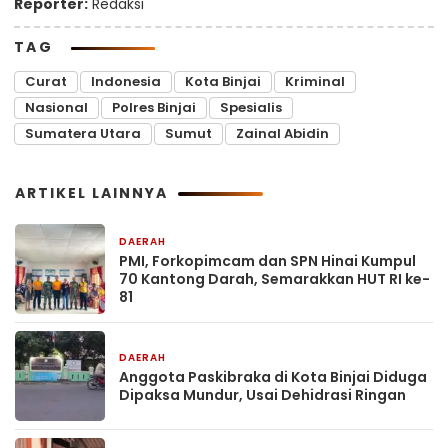
Reporter:
Redaksi
TAG
Curat
Indonesia
Kota Binjai
Kriminal
Nasional
Polres Binjai
Spesialis
Sumatera Utara
Sumut
Zainal Abidin
ARTIKEL LAINNYA
DAERAH
2 jam yang lalu
PMI, Forkopimcam dan SPN Hinai Kumpul
70 Kantong Darah, Semarakkan HUT RI ke-
81
DAERAH
3 jam yang lalu
Anggota Paskibraka di Kota Binjai Diduga
Dipaksa Mundur, Usai Dehidrasi Ringan