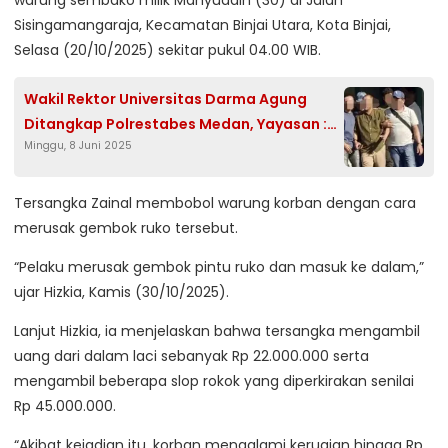
warung sembako milik Mahyuddin (30) di Jalan
Sisingamangaraja, Kecamatan Binjai Utara, Kota Binjai,
Selasa (20/10/2025) sekitar pukul 04.00 WIB.
Wakil Rektor Universitas Darma Agung
Ditangkap Polrestabes Medan, Yayasan :
Minggu, 8 Juni 2025
Bentuk Kriminalisasi
Tersangka Zainal membobol warung korban dengan cara
merusak gembok ruko tersebut.
“Pelaku merusak gembok pintu ruko dan masuk ke dalam,”
ujar Hizkia, Kamis (30/10/2025).
Lanjut Hizkia, ia menjelaskan bahwa tersangka mengambil
uang dari dalam laci sebanyak Rp 22.000.000 serta
mengambil beberapa slop rokok yang diperkirakan senilai
Rp 45.000.000.
“Akibat kejadian itu, korban mengalami kerugian hingga Rp