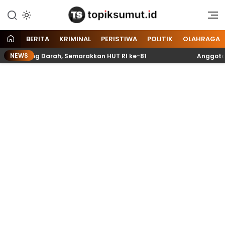
Memberitakan Seputar
Topik Sumut
Informasi di Sumatera Utara
dan Nasional
BERITA
KRIMINAL
PERISTIWA
POLITIK
OLAHRAGA
NEWS
ong Darah, Semarakkan HUT RI ke-81
Anggota Paskibra