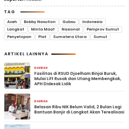
TAG
Aceh
Bobby Nasution
Gubsu
Indonesia
Langkat
Minta Maaf
Nasional
Pemprov Sumut
Penyetopan
Plat
Sumatera Utara
Sumut
ARTIKEL LAINNYA
DAERAH
11 jam yang lalu
Fasilitas di RSUD Djoelham Binjai Buruk,
Mulai Lift Rusak dan Utang Membengkak,
APH Didesak Lidik
DAERAH
11 jam yang lalu
Belasan Ribu NIK Belum Valid, 2 Bulan Lagi
Bantuan Banjir di Langkat Akan Terealisasi