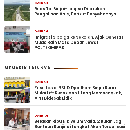
DAERAH
11 jam yang lalu
Ruas Tol Binjai-Langsa Dilakukan
Pengalihan Arus, Berikut Penyebabnya
DAERAH
1 hari yang lalu
Imigrasi Sibolga ke Sekolah, Ajak Generasi
Muda Raih Masa Depan Lewat
POLTEKIMIPAS
MENARIK LAINNYA
DAERAH
11 jam yang lalu
Fasilitas di RSUD Djoelham Binjai Buruk,
Mulai Lift Rusak dan Utang Membengkak,
APH Didesak Lidik
DAERAH
11 jam yang lalu
Belasan Ribu NIK Belum Valid, 2 Bulan Lagi
Bantuan Banjir di Langkat Akan Terealisasi