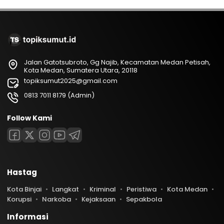
Jalan Gatotsubroto, Gg Najib, Kecamatan Medan Petisah,
Kota Medan, Sumatera Utara, 20118
topiksumut2025@gmail.com
0813 7011 8179 (Admin)
Follow Kami
Hastag
Kota Binjai
Langkat
Kriminal
Peristiwa
Kota Medan
Korupsi
Narkoba
Kejaksaan
Sepakbola
Informasi