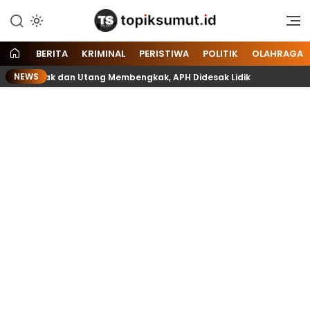
Memberitakan Seputar
Topik Sumut
Informasi di Sumatera Utara
dan Nasional
BERITA
KRIMINAL
PERISTIWA
POLITIK
OLAHRAGA
NEWS
t Rusak dan Utang Membengkak, APH Didesak Lidik
Belasan