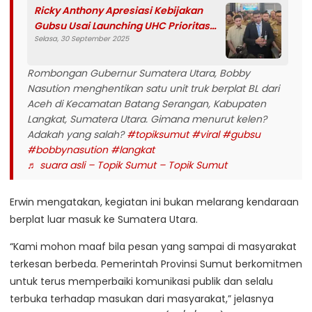
Ricky Anthony Apresiasi Kebijakan
Gubsu Usai Launching UHC Prioritas
Selasa, 30 September 2025
Berobat Cukup dengan KTP
Rombongan Gubernur Sumatera Utara, Bobby
Nasution menghentikan satu unit truk berplat BL dari
Aceh di Kecamatan Batang Serangan, Kabupaten
Langkat, Sumatera Utara. Gimana menurut kelen?
Adakah yang salah?
#topiksumut
#viral
#gubsu
#bobbynasution
#langkat
♬ suara asli – Topik Sumut – Topik Sumut
Erwin mengatakan, kegiatan ini bukan melarang kendaraan
berplat luar masuk ke Sumatera Utara.
“Kami mohon maaf bila pesan yang sampai di masyarakat
terkesan berbeda. Pemerintah Provinsi Sumut berkomitmen
untuk terus memperbaiki komunikasi publik dan selalu
terbuka terhadap masukan dari masyarakat,” jelasnya