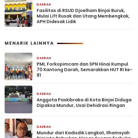
DAERAH
2 hari yang lalu
Fasilitas di RSUD Djoelham Binjai Buruk,
Mulai Lift Rusak dan Utang Membengkak,
APH Didesak Lidik
MENARIK LAINNYA
DAERAH
22 jam yang lalu
PMI, Forkopimcam dan SPN Hinai Kumpul
70 Kantong Darah, Semarakkan HUT RI ke-
81
DAERAH
22 jam yang lalu
Anggota Paskibraka di Kota Binjai Diduga
Dipaksa Mundur, Usai Dehidrasi Ringan
DAERAH
22 jam yang lalu
Mundur dari Kadisdik Langkat, Ilhamsyah