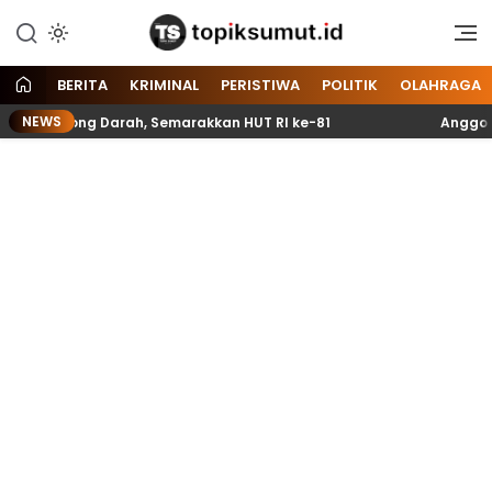
Memberitakan Seputar
Topik Sumut
Informasi di Sumatera Utara
dan Nasional
BERITA
KRIMINAL
PERISTIWA
POLITIK
OLAHRAGA
NEWS
ntong Darah, Semarakkan HUT RI ke-81
Anggota Paskibr