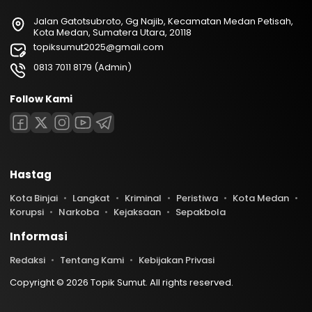
Jalan Gatotsubroto, Gg Najib, Kecamatan Medan Petisah,
Kota Medan, Sumatera Utara, 20118
topiksumut2025@gmail.com
0813 7011 8179 (Admin)
Follow Kami
Hastag
Kota Binjai
Langkat
Kriminal
Peristiwa
Kota Medan
Korupsi
Narkoba
Kejaksaan
Sepakbola
Informasi
Redaksi
Tentang Kami
Kebijakan Privasi
Copyright © 2026 Topik Sumut. All rights reserved.