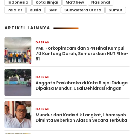
Indonesia
Kota Binjai
Matthew
Nasional
Pelajar
Rusia
SMP
Sumaetera Utara
Sumut
ARTIKEL LAINNYA
DAERAH
22 jam yang lalu
PMI, Forkopimcam dan SPN Hinai Kumpul
70 Kantong Darah, Semarakkan HUT RI ke-
81
DAERAH
22 jam yang lalu
Anggota Paskibraka di Kota Binjai Diduga
Dipaksa Mundur, Usai Dehidrasi Ringan
DAERAH
22 jam yang lalu
Mundur dari Kadisdik Langkat, Ilhamsyah
Diminta Beberkan Alasan Secara Terbuka