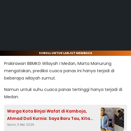
SCROLL UNTUK LANJUT MEMBACA
Prakirawan BBMKG Wilayah I Medan, Marta Manurung
mengatakan, prediksi cuaca panas ini hanya terjadi di
beberapa wilayah sumut.
Namun untuk suhu cuaca panas tertinggi hanya terjadi di
Medan.
Warga Kota Binjai Wafat di Kamboja,
Ahmad Doli Kurnia: Saya Baru Tau, Kita
Senin, 11 Mei 2026
Bantu Lah