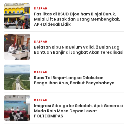
DAERAH
11 jam yang lalu
Fasilitas di RSUD Djoelham Binjai Buruk,
Mulai Lift Rusak dan Utang Membengkak,
APH Didesak Lidik
DAERAH
11 jam yang lalu
Belasan Ribu NIK Belum Valid, 2 Bulan Lagi
Bantuan Banjir di Langkat Akan Terealisasi
DAERAH
12 jam yang lalu
Ruas Tol Binjai-Langsa Dilakukan
Pengalihan Arus, Berikut Penyebabnya
DAERAH
1 hari yang lalu
Imigrasi Sibolga ke Sekolah, Ajak Generasi
Muda Raih Masa Depan Lewat
POLTEKIMIPAS