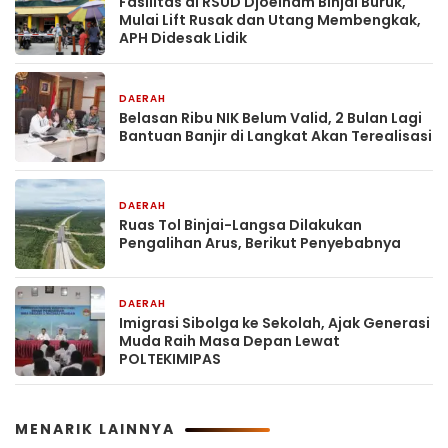
Fasilitas di RSUD Djoelham Binjai Buruk,
Mulai Lift Rusak dan Utang Membengkak,
APH Didesak Lidik
DAERAH
11 jam yang lalu
Belasan Ribu NIK Belum Valid, 2 Bulan Lagi
Bantuan Banjir di Langkat Akan Terealisasi
DAERAH
12 jam yang lalu
Ruas Tol Binjai-Langsa Dilakukan
Pengalihan Arus, Berikut Penyebabnya
DAERAH
1 hari yang lalu
Imigrasi Sibolga ke Sekolah, Ajak Generasi
Muda Raih Masa Depan Lewat
POLTEKIMIPAS
MENARIK LAINNYA