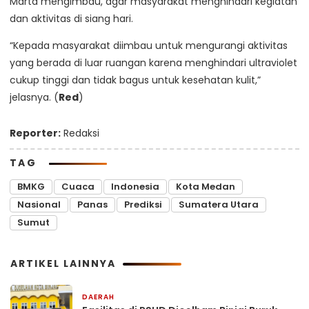
Marta mengimbau, agar masyarakat menghindari kegiatan
dan aktivitas di siang hari.
“Kepada masyarakat diimbau untuk mengurangi aktivitas
yang berada di luar ruangan karena menghindari ultraviolet
cukup tinggi dan tidak bagus untuk kesehatan kulit,”
jelasnya. (
Red
)
Reporter:
Redaksi
TAG
BMKG
Cuaca
Indonesia
Kota Medan
Nasional
Panas
Prediksi
Sumatera Utara
Sumut
ARTIKEL LAINNYA
DAERAH
11 jam yang lalu