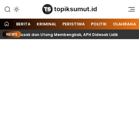
Memberitakan Seputar
Topik Sumut
Informasi di Sumatera Utara
dan Nasional
BERITA
KRIMINAL
PERISTIWA
POLITIK
OLAHRAGA
NEWS
 Lift Rusak dan Utang Membengkak, APH Didesak Lidik
Bel