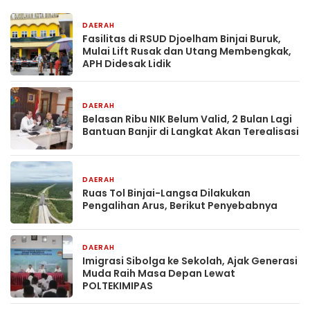
DAERAH
17 jam yang lalu
Fasilitas di RSUD Djoelham Binjai Buruk,
Mulai Lift Rusak dan Utang Membengkak,
APH Didesak Lidik
DAERAH
18 jam yang lalu
Belasan Ribu NIK Belum Valid, 2 Bulan Lagi
Bantuan Banjir di Langkat Akan Terealisasi
DAERAH
18 jam yang lalu
Ruas Tol Binjai-Langsa Dilakukan
Pengalihan Arus, Berikut Penyebabnya
DAERAH
2 hari yang lalu
Imigrasi Sibolga ke Sekolah, Ajak Generasi
Muda Raih Masa Depan Lewat
POLTEKIMIPAS