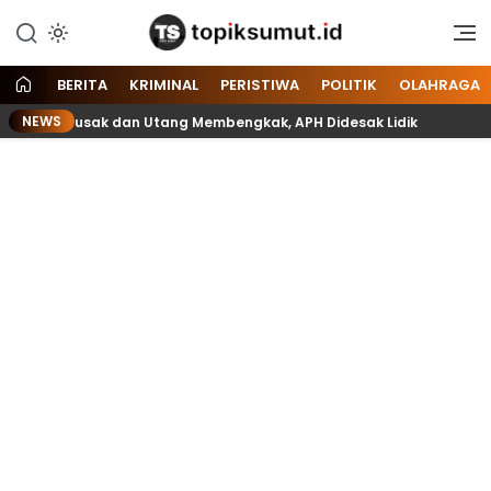
Memberitakan Seputar
Topik Sumut
Informasi di Sumatera Utara
dan Nasional
BERITA
KRIMINAL
PERISTIWA
POLITIK
OLAHRAGA
NEWS
 Lift Rusak dan Utang Membengkak, APH Didesak Lidik
Be