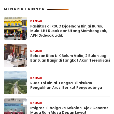
MENARIK LAINNYA
DAERAH
17 jam yang lalu
Fasilitas di RSUD Djoelham Binjai Buruk,
Mulai Lift Rusak dan Utang Membengkak,
APH Didesak Lidik
DAERAH
18 jam yang lalu
Belasan Ribu NIK Belum Valid, 2 Bulan Lagi
Bantuan Banjir di Langkat Akan Terealisasi
DAERAH
18 jam yang lalu
Ruas Tol Binjai-Langsa Dilakukan
Pengalihan Arus, Berikut Penyebabnya
DAERAH
2 hari yang lalu
Imigrasi Sibolga ke Sekolah, Ajak Generasi
Muda Raih Masa Depan Lewat